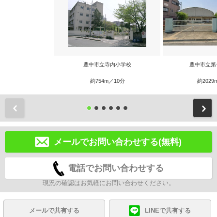
豊中市立寺内小学校
豊中市立第
約754m／10分
約2029
前
メールでお問い合わせする(無料)
電話でお問い合わせする
現況の確認はお気軽にお問い合わせください。
メールで共有する
LINEで共有する