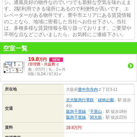
シ。通風良好の物件なのでいつでも新鮮な空気を味わえま
す。2駅利用できる場所にあるので利便性が高いです。エ
レベーターがある物件です。豊中市エリアにある賃貸情報
のことなら、地域に密着した当社へお任せ下さい。当社
は、多種多様な賃貸情報を取り扱っております。ご要望や
不明な点などございましたら、お気軽にご連絡下さい。
空室一覧
19.8
万
円
NEW
(管理費・共益費 -)
敷：0万円｜礼：2ヶ月
6階 / 3LDK / 67.61㎡
所在地
大阪府
豊中市
寺内
２丁目3-11
北大阪急行電鉄
「
緑地公園
」駅 徒歩
4分
交通
阪急千里線
「
千里山
」駅 徒歩18分
阪急千里線
「
関大前
」駅 徒歩22分
賃料
19.8万円