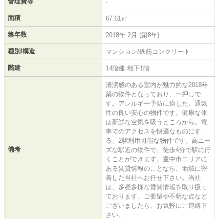
管理費等
-
面積
67.61㎡
築年数
2018年 2月 (築8年)
種別/構造
マンション/鉄筋コンクリート
階建
14階建 地下1階
清潔感のある室内が魅力的な2018年
築の物件となっており、一押しで
す。アレルギー予防に適した、通気
性の良い安心の物件です。健康な体
は新鮮な空気を吸うところから。電
車でのアクセスを快適なものにす
る、2駅利用可能な物件です。高ニー
備考
ズな駅近の物件で、徒歩4分で駅に行
くことができます。豊中市エリアに
ある賃貸情報のことなら、地域に密
着した当社へお任せ下さい。当社
は、多種多様な賃貸情報を取り扱っ
ております。ご要望や不明な点など
ございましたら、お気軽にご連絡下
さい。