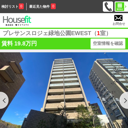
0
0
検討リスト
最近見た物件
お問合せ
プレサンスロジェ緑地公園EWEST（
1
室）
賃料
19.8万円
空室情報を確認