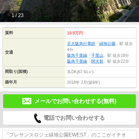
1 / 23
賃料
19.8万円
北大阪急行電鉄
「
緑地公園
」駅 徒歩
4分
交通
阪急千里線
「
千里山
」駅 徒歩18分
阪急千里線
「
関大前
」駅 徒歩22分
間取り(面積)
3LDK(67.61㎡)
築年月
2018年 2月(築8年)
メールでお問い合わせする(無料)
電話でお問い合わせする
「プレサンスロジェ緑地公園EWEST」のここがイチオ