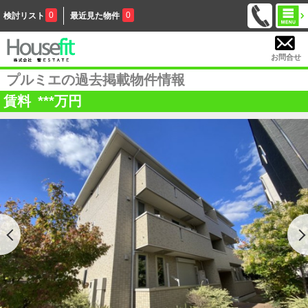
0
0
検討リスト
最近見た物件
お問合せ
プルミエの過去掲載物件情報
賃料
***
万円