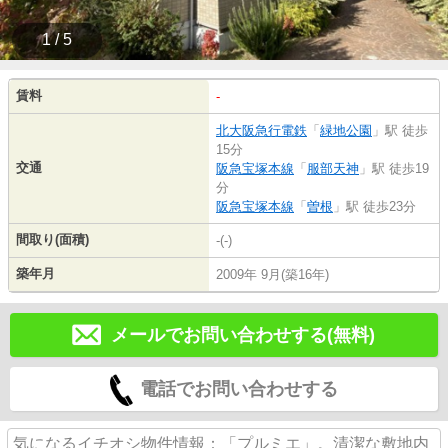
1 / 5
賃料
-
北大阪急行電鉄
「
緑地公園
」駅 徒歩
15分
交通
阪急宝塚本線
「
服部天神
」駅 徒歩19
分
阪急宝塚本線
「
曽根
」駅 徒歩23分
間取り(面積)
-(-)
築年月
2009年 9月(築16年)
メールでお問い合わせする(無料)
電話でお問い合わせする
気になるイチオシ物件情報：「プルミエ」。清潔な敷地内