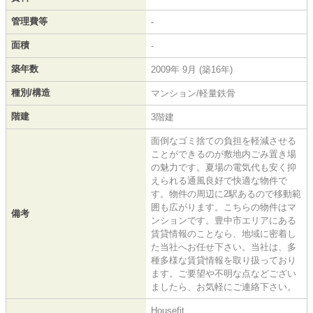
管理費等
-
面積
-
築年数
2009年 9月 (築16年)
種別/構造
マンション/軽量鉄骨
階建
3階建
面倒なゴミ捨ての負担を軽減させる
ことができるのが敷地内ごみ置き場
の魅力です。夏場の電気代も安く抑
えられる通風良好で快適な物件で
す。物件の周辺に2駅あるので移動範
囲も広がります。こちらの物件はマ
備考
ンションです。豊中市エリアにある
賃貸情報のことなら、地域に密着し
た当社へお任せ下さい。当社は、多
種多様な賃貸情報を取り扱っており
ます。ご要望や不明な点などござい
ましたら、お気軽にご連絡下さい。
Housefit