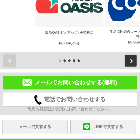
生活協同組合コープ
阪急OASIS(オアシス) 小曽根店
城
約896
約660m／9分
前
メールでお問い合わせする(無料)
電話でお問い合わせする
現況の確認はお気軽にお問い合わせください。
メールで共有する
LINEで共有する