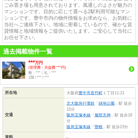
ごみ置き場も用意されております。風通しのよさが魅力の
マンションです。目的に応じて選べる2駅利用可能なマン
ションです。豊中市内の物件情報をお求めなら、お気軽に
当社へご連絡下さい。地域に密着しているので、確かな賃
貸情報と地域情報をご提供いたします。ご安心して当社に
お任せ下さい。
過去掲載物件一覧
***
万円
(管理費・共益費 ***円)
敷：***｜礼：***
1階 / *** / ***
所在地
大阪府
豊中市
若竹町
１丁目11-21
北大阪急行電鉄
「
緑地公園
」駅 徒歩
15分
交通
阪急宝塚本線
「
服部天神
」駅 徒歩19
分
阪急宝塚本線
「
曽根
」駅 徒歩23分
賃料
-