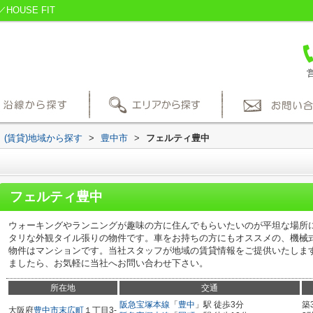
USE FIT
営
(賃貸)地域から探す
>
豊中市
>
フェルティ豊中
フェルティ豊中
ウォーキングやランニングが趣味の方に住んでもらいたいのが平坦な場所
タリな外観タイル張りの物件です。車をお持ちの方にもオススメの、機械
物件はマンションです。当社スタッフが地域の賃貸情報をご提供いたしま
ましたら、お気軽に当社へお問い合わせ下さい。
所在地
交通
阪急宝塚本線
「
豊中
」駅 徒歩3分
築
大阪府
豊中市
末広町
１丁目3-