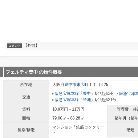
【外観】
コメント
フェルティ豊中
の物件概要
所在地
大阪府
豊中市
末広町
１丁目3-25
阪急宝塚本線
「
豊中
」駅 徒歩3分
阪急宝塚
交通
阪急宝塚本線
「
蛍池
」駅 徒歩21分
賃料
10.9万円～11万円
管理費・共
面積
79.06㎡～88.28㎡
築年月（築
マンション / 鉄筋コンクリー
種別/構造
階建
ト