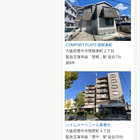
COMFORT FLATS 曽根東町
大阪府豊中市曽根東町２丁目
阪急宝塚本線「曽根」駅 徒歩7分
築8年
ハイムスーベニール東豊中
大阪府豊中市熊野町４丁目
阪急宝塚本線「豊中」駅 徒歩20分