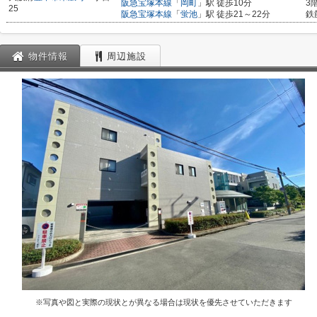
阪急宝塚本線
「
岡町
」駅 徒歩10分
3
25
阪急宝塚本線
「
蛍池
」駅 徒歩21～22分
鉄
物件情報
周辺施設
※写真や図と実際の現状とが異なる場合は現状を優先させていただきます