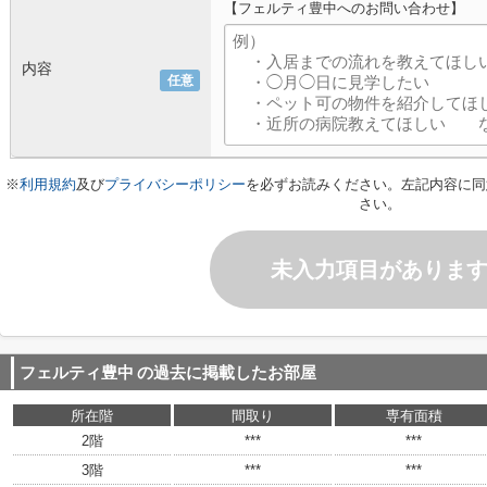
【フェルティ豊中へのお問い合わせ】
内容
任意
※
利用規約
及び
プライバシーポリシー
を必ずお読みください。左記内容に同
さい。
未入力項目がありま
フェルティ豊中
の過去に掲載したお部屋
所在階
間取り
専有面積
2階
***
***
3階
***
***