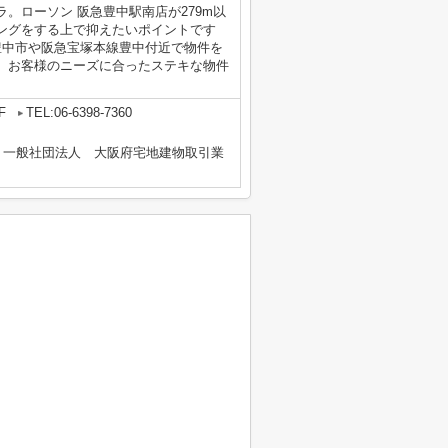
。ローソン 阪急豊中駅南店が279m以
ングをする上で抑えたいポイントです
豊中市や阪急宝塚本線豊中付近で物件を
、お客様のニーズに合ったステキな物件
F
TEL:06-6398-7360
、一般社団法人 大阪府宅地建物取引業