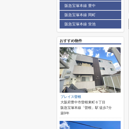
阪急宝塚本線 豊中
阪急宝塚本線 岡町
阪急宝塚本線 蛍池
おすすめ物件
プレイス曽根
大阪府豊中市曽根東町６丁目
阪急宝塚本線「曽根」駅 徒歩7分
築9年