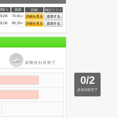
間取り
面積
詳細
検討リスト
3LDK
79.06㎡
詳細を見る
追加する
3LDK
88.28㎡
詳細を見る
追加する
0
/
2
必須項目完了