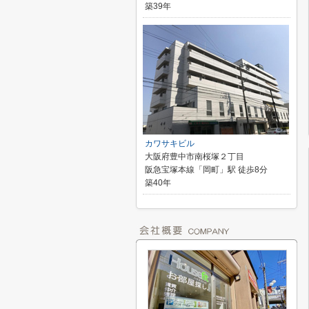
築39年
カワサキビル
大阪府豊中市南桜塚２丁目
阪急宝塚本線「岡町」駅 徒歩8分
築40年