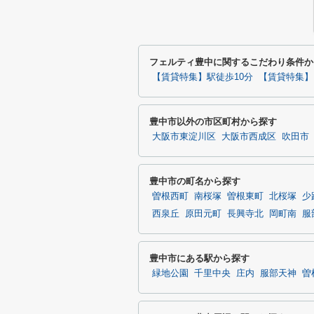
フェルティ豊中に関するこだわり条件か
【賃貸特集】駅徒歩10分
【賃貸特集】
豊中市以外の市区町村から探す
大阪市東淀川区
大阪市西成区
吹田市
豊中市の町名から探す
曽根西町
南桜塚
曽根東町
北桜塚
少
西泉丘
原田元町
長興寺北
岡町南
服
豊中市にある駅から探す
緑地公園
千里中央
庄内
服部天神
曽