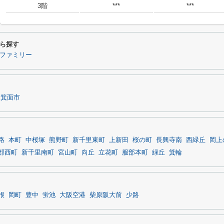
3階
***
***
ら探す
ファミリー
箕面市
路
本町
中桜塚
熊野町
新千里東町
上新田
桜の町
長興寺南
西緑丘
岡上
部西町
新千里南町
宮山町
向丘
立花町
服部本町
緑丘
箕輪
根
岡町
豊中
蛍池
大阪空港
柴原阪大前
少路