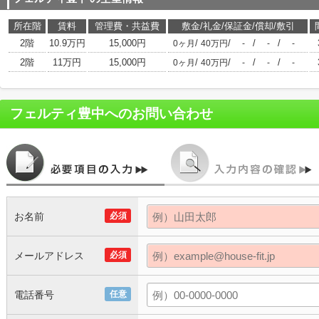
所在階
賃料
管理費・共益費
敷金/礼金/保証金/償却/敷引
2階
10.9万円
15,000円
/
/
/
/
0ヶ月
40万円
-
-
-
2階
11万円
15,000円
/
/
/
/
0ヶ月
40万円
-
-
-
フェルティ豊中
へのお問い合わせ
お名前
必須
メールアドレス
必須
電話番号
任意