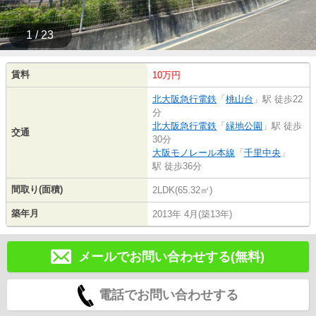
1 / 23
賃料
10万円
北大阪急行電鉄
「
桃山台
」駅 徒歩22
分
北大阪急行電鉄
「
緑地公園
」駅 徒歩
交通
30分
大阪モノレール本線
「
千里中央
」
駅 徒歩36分
間取り(面積)
2LDK(65.32㎡)
築年月
2013年 4月(築13年)
メールでお問い合わせする(無料)
電話でお問い合わせする