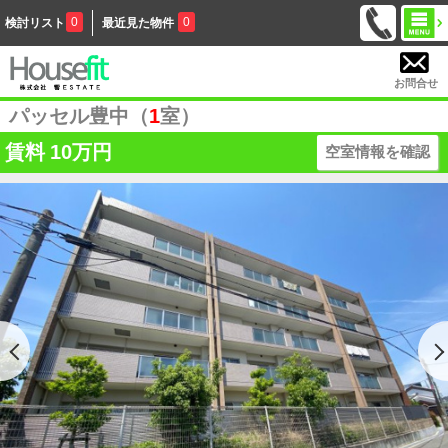
0
0
検討リスト
最近見た物件
お問合せ
パッセル豊中（
1
室）
賃料
10万円
空室情報を確認