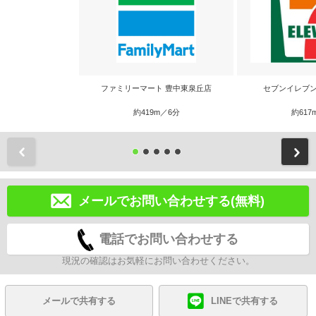
ファミリーマート 豊中東泉丘店
セブンイレブン
約419m／6分
約617
前
メールでお問い合わせする(無料)
電話でお問い合わせする
現況の確認はお気軽にお問い合わせください。
メールで共有する
LINEで共有する