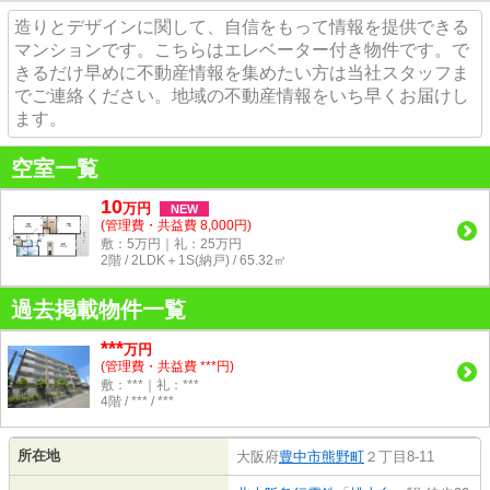
造りとデザインに関して、自信をもって情報を提供できる
マンションです。こちらはエレベーター付き物件です。で
きるだけ早めに不動産情報を集めたい方は当社スタッフま
でご連絡ください。地域の不動産情報をいち早くお届けし
ます。
空室一覧
10
万
円
NEW
(管理費・共益費 8,000円)
敷：5万円｜礼：25万円
2階 / 2LDK＋1S(納戸) / 65.32㎡
過去掲載物件一覧
***
万円
(管理費・共益費 ***円)
敷：***｜礼：***
4階 / *** / ***
所在地
大阪府
豊中市
熊野町
２丁目8-11