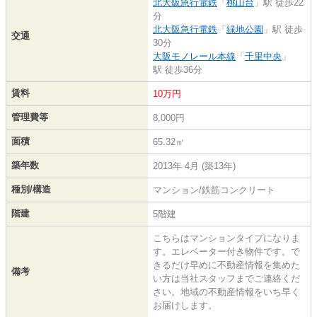
北大阪急行電鉄
「
桃山台
」駅 徒歩22
分
北大阪急行電鉄
「
緑地公園
」駅 徒歩
交通
30分
大阪モノレール本線
「
千里中央
」
駅 徒歩36分
賃料
10万円
管理費等
8,000円
面積
65.32㎡
築年数
2013年 4月 (築13年)
種別/構造
マンション/鉄筋コンクリート
階建
5階建
こちらはマンションタイプになりま
す。エレベーター付き物件です。で
きるだけ早めに不動産情報を集めた
備考
い方は当社スタッフまでご連絡くだ
さい。地域の不動産情報をいち早く
お届けします。