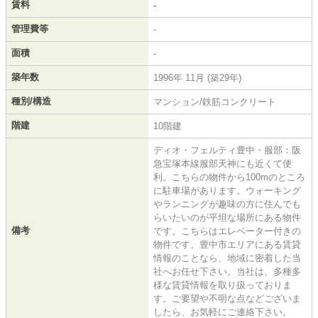
賃料
-
管理費等
-
面積
-
築年数
1996年 11月 (築29年)
種別/構造
マンション/鉄筋コンクリート
階建
10階建
ディオ・フェルティ豊中・服部：阪
急宝塚本線服部天神にも近くて便
利。こちらの物件から100mのところ
に駐車場があります。ウォーキング
やランニングが趣味の方に住んでも
らいたいのが平坦な場所にある物件
備考
です。こちらはエレベーター付きの
物件です。豊中市エリアにある賃貸
情報のことなら、地域に密着した当
社へお任せ下さい。当社は、多種多
様な賃貸情報を取り扱っておりま
す。ご要望や不明な点などございま
したら、お気軽にご連絡下さい。