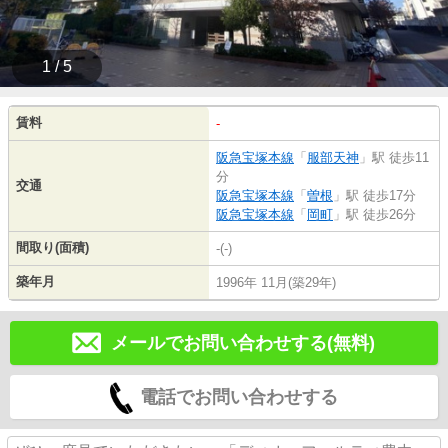
1 / 5
賃料
-
阪急宝塚本線
「
服部天神
」駅 徒歩11
分
交通
阪急宝塚本線
「
曽根
」駅 徒歩17分
阪急宝塚本線
「
岡町
」駅 徒歩26分
間取り(面積)
-(-)
築年月
1996年 11月(築29年)
メールでお問い合わせする(無料)
電話でお問い合わせする