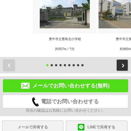
豊中市立豊島北小学校
豊中市立
約557m／7分
約965
前
メールでお問い合わせする(無料)
電話でお問い合わせする
現況の確認はお気軽にお問い合わせください。
メールで共有する
LINEで共有する