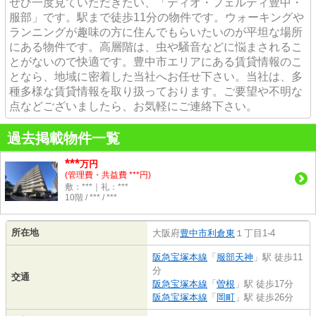
ぜひ一度見ていただきたい、「ディオ・フェルティ豊中・
服部」です。駅まで徒歩11分の物件です。ウォーキングや
ランニングが趣味の方に住んでもらいたいのが平坦な場所
にある物件です。高層階は、虫や騒音などに悩まされるこ
とがないので快適です。豊中市エリアにある賃貸情報のこ
となら、地域に密着した当社へお任せ下さい。当社は、多
種多様な賃貸情報を取り扱っております。ご要望や不明な
点などございましたら、お気軽にご連絡下さい。
過去掲載物件一覧
***
万円
(管理費・共益費 ***円)
敷：***｜礼：***
10階 / *** / ***
所在地
大阪府
豊中市
利倉東
１丁目1-4
阪急宝塚本線
「
服部天神
」駅 徒歩11
分
交通
阪急宝塚本線
「
曽根
」駅 徒歩17分
阪急宝塚本線
「
岡町
」駅 徒歩26分