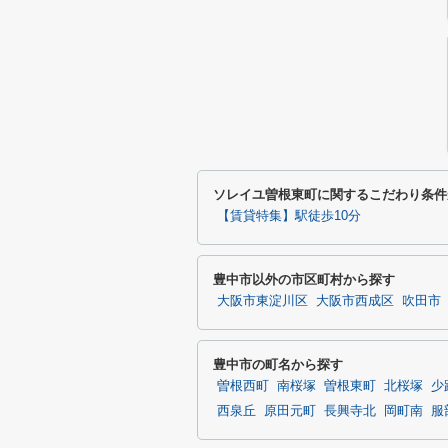
ソレイユ曽根東町に関するこだわり条件
【賃貸特集】駅徒歩10分
豊中市以外の市区町村から探す
大阪市東淀川区
大阪市西成区
吹田市
豊中市の町名から探す
曽根西町
南桜塚
曽根東町
北桜塚
少
西泉丘
原田元町
長興寺北
岡町南
服