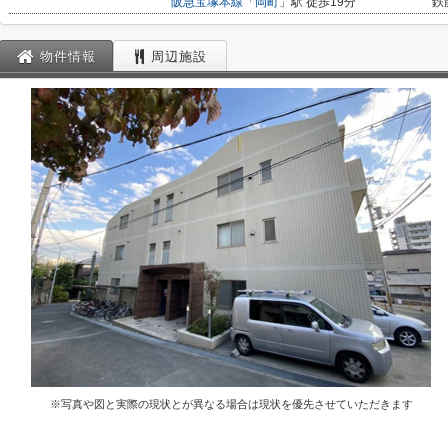
阪急宝塚本線
「
岡町
」駅 徒歩19分
鉄
物件情報
周辺施設
※写真や図と実際の現状とが異なる場合は現状を優先させていただきます