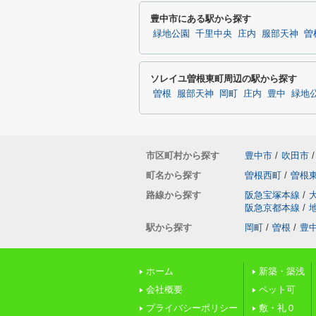
豊中市にある駅から探す
緑地公園
千里中央
庄内
服部天神
曽
ソレイユ曽根東町周辺の駅から探す
曽根
服部天神
岡町
庄内
豊中
緑地
市区町村から探す
豊中市
/
吹田市
/
町名から探す
曽根西町
/
曽根
路線から探す
阪急宝塚本線
/
阪急京都本線
/
駅から探す
岡町
/
曽根
/
豊
ホーム
新築・築浅
会社概要
ペット可
プライバシーポリシー
敷・礼０