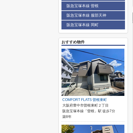
阪急宝塚本線 曽根
阪急宝塚本線 服部天神
阪急宝塚本線 岡町
おすすめ物件
COMFORT FLATS 曽根東町
大阪府豊中市曽根東町２丁目
阪急宝塚本線「曽根」駅 徒歩7分
築8年