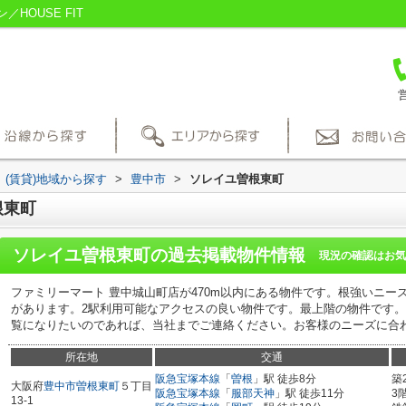
HOUSE FIT
営
(賃貸)地域から探す
>
豊中市
>
ソレイユ曽根東町
根東町
ソレイユ曽根東町
の過去掲載物件情報
現況の確認はお気
ファミリーマート 豊中城山町店が470m以内にある物件です。根強いニー
があります。2駅利用可能なアクセスの良い物件です。最上階の物件です
覧になりたいのであれば、当社までご連絡ください。お客様のニーズに合
所在地
交通
阪急宝塚本線
「
曽根
」駅 徒歩8分
築
大阪府
豊中市
曽根東町
５丁目
阪急宝塚本線
「
服部天神
」駅 徒歩11分
3
13-1