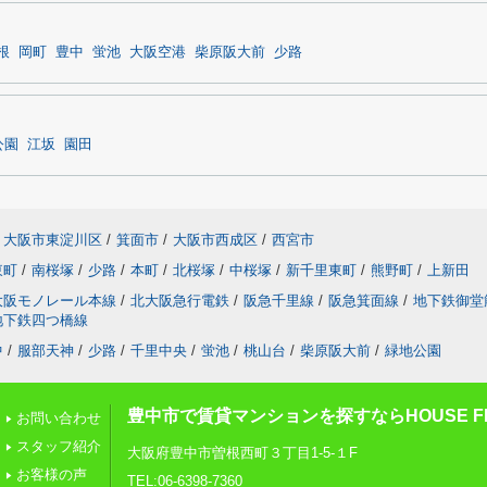
根
岡町
豊中
蛍池
大阪空港
柴原阪大前
少路
公園
江坂
園田
大阪市東淀川区
/
箕面市
/
大阪市西成区
/
西宮市
東町
/
南桜塚
/
少路
/
本町
/
北桜塚
/
中桜塚
/
新千里東町
/
熊野町
/
上新田
大阪モノレール本線
/
北大阪急行電鉄
/
阪急千里線
/
阪急箕面線
/
地下鉄御堂
地下鉄四つ橋線
中
/
服部天神
/
少路
/
千里中央
/
蛍池
/
桃山台
/
柴原阪大前
/
緑地公園
豊中市で賃貸マンションを探すならHOUSE FI
お問い合わせ
スタッフ紹介
大阪府豊中市曽根西町３丁目1-5-１F
お客様の声
TEL:06-6398-7360