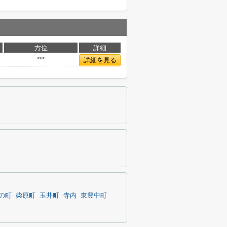
方位
詳細
***
詳細を見る
の町
柴原町
玉井町
寺内
東豊中町