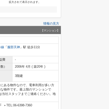
拡大されて表示されます。
情報の見方
【マンション】
本線
「
服部天神
」駅 徒歩11分
益費
-
年数）
2006年 4月 ( 築20年 )
3階建
分にある物件なので、電車利用が多い方
能な物件です。最上階のマンションで
は当社スタッフまでご連絡ください。地
F
TEL:06-6398-7360