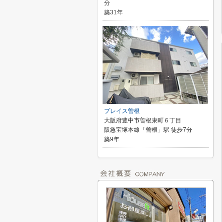
分
築31年
プレイス曽根
大阪府豊中市曽根東町６丁目
阪急宝塚本線「曽根」駅 徒歩7分
築9年