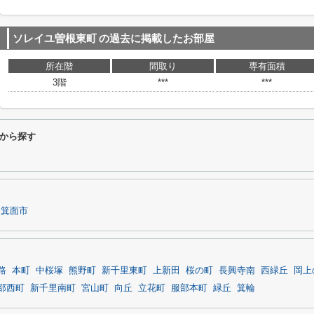
ソレイユ曽根東町
の過去に掲載したお部屋
所在階
間取り
専有面積
3階
***
***
から探す
箕面市
路
本町
中桜塚
熊野町
新千里東町
上新田
桜の町
長興寺南
西緑丘
岡上
部西町
新千里南町
宮山町
向丘
立花町
服部本町
緑丘
箕輪