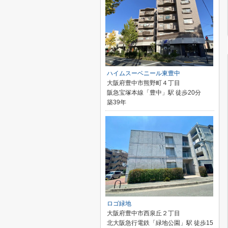
ハイムスーベニール東豊中
大阪府豊中市熊野町４丁目
阪急宝塚本線「豊中」駅 徒歩20分
築39年
ロゴ緑地
大阪府豊中市西泉丘２丁目
北大阪急行電鉄「緑地公園」駅 徒歩15