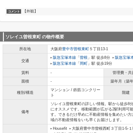
【外観】
コメント
ソレイユ曽根東町
の物件概要
所在地
大阪府
豊中市
曽根東町
５丁目13-1
阪急宝塚本線
「
曽根
」駅 徒歩8分
阪急宝塚
交通
阪急宝塚本線
「
岡町
」駅 徒歩19分
賃料
-
管理費・共
面積
-
築年月（築
マンション / 鉄筋コンクリー
種別/構造
階建
ト
ソレイユ曽根東町の詳しい情報。駅から徒歩8
にオススメです。移動範囲が広がる2駅利用可
備考
す。できるだけ早めに不動産情報を集めたい方
域の不動産情報をいち早くお届けします。
Housefit
大阪府豊中市曽根西町３丁目1-5-１