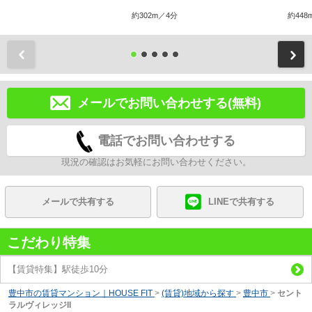
約302m／4分
約448
前
メールでお問い合わせする(無料)
電話でお問い合わせする
現況の確認はお気軽にお問い合わせください。
メールで共有する
LINEで共有する
こだわり特集
【賃貸特集】駅徒歩10分
豊中市の賃貸マンション｜HOUSE FIT
>
(賃貸)地域から探す
>
豊中市
>
セント
ラルヴィレッジII