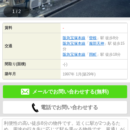
1 / 2
賃料
-
阪急宝塚本線
「
曽根
」駅 徒歩8分
阪急宝塚本線
「
服部天神
」駅 徒歩15
交通
分
阪急宝塚本線
「
岡町
」駅 徒歩18分
間取り(面積)
-(-)
築年月
1997年 1月(築29年)
メールでお問い合わせする(無料)
電話でお問い合わせする
利便性の高い徒歩8分の物件です。近くに駅が2つあるた
め、用途や行き先に応じて駅を選べる物件です。風通しが