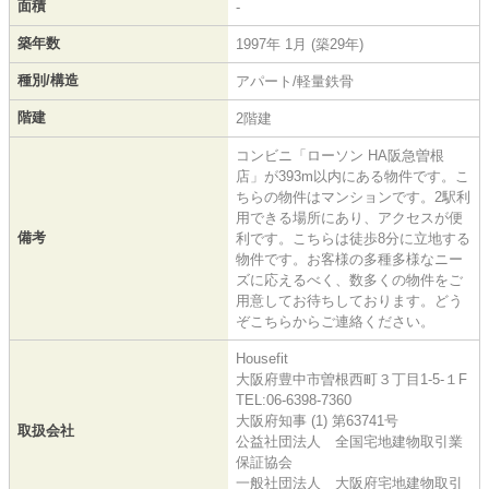
面積
-
築年数
1997年 1月 (築29年)
種別/構造
アパート/軽量鉄骨
階建
2階建
コンビニ「ローソン HA阪急曽根
店」が393m以内にある物件です。こ
ちらの物件はマンションです。2駅利
用できる場所にあり、アクセスが便
備考
利です。こちらは徒歩8分に立地する
物件です。お客様の多種多様なニー
ズに応えるべく、数多くの物件をご
用意してお待ちしております。どう
ぞこちらからご連絡ください。
Housefit
大阪府豊中市曽根西町３丁目1-5-１F
TEL:06-6398-7360
大阪府知事 (1) 第63741号
取扱会社
公益社団法人 全国宅地建物取引業
保証協会
一般社団法人 大阪府宅地建物取引