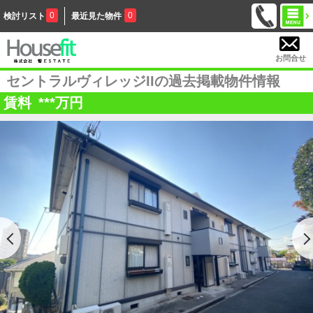
0
0
検討リスト
最近見た物件
お問合せ
セントラルヴィレッジIIの過去掲載物件情報
賃料
***
万円