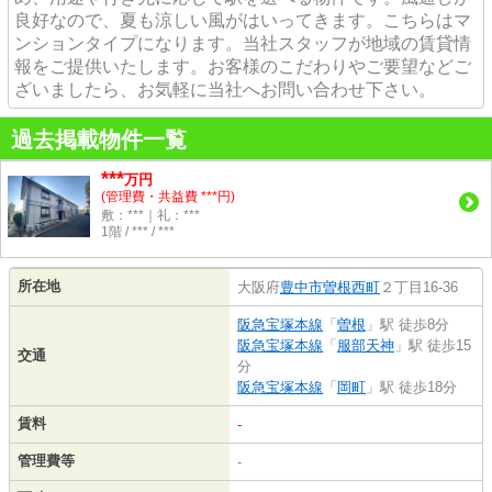
良好なので、夏も涼しい風がはいってきます。こちらはマ
ンションタイプになります。当社スタッフが地域の賃貸情
報をご提供いたします。お客様のこだわりやご要望などご
ざいましたら、お気軽に当社へお問い合わせ下さい。
過去掲載物件一覧
***
万円
(管理費・共益費 ***円)
敷：***｜礼：***
1階 / *** / ***
所在地
大阪府
豊中市
曽根西町
２丁目16-36
阪急宝塚本線
「
曽根
」駅 徒歩8分
阪急宝塚本線
「
服部天神
」駅 徒歩15
交通
分
阪急宝塚本線
「
岡町
」駅 徒歩18分
賃料
-
管理費等
-