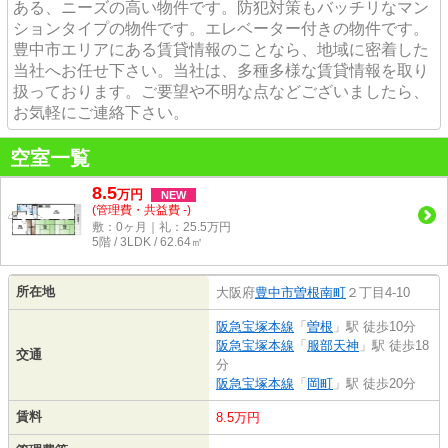
ある、ニーズの高い物件です。防犯対策もバッチリなマン
ションタイプの物件です。エレベーター付きの物件です。
豊中市エリアにある賃貸情報のことなら、地域に密着した
当社へお任せ下さい。当社は、多種多様な賃貸情報を取り
扱っております。ご要望や不明な点などございましたら、
お気軽にご連絡下さい。
空室一覧
8.5
万
円
NEW
(管理費・共益費 -)
敷：0ヶ月｜礼：25.5万円
5階 / 3LDK / 62.64㎡
所在地
大阪府
豊中市
曽根南町
２丁目4-10
阪急宝塚本線
「
曽根
」駅 徒歩10分
阪急宝塚本線
「
服部天神
」駅 徒歩18
交通
分
阪急宝塚本線
「
岡町
」駅 徒歩20分
賃料
8.5万円