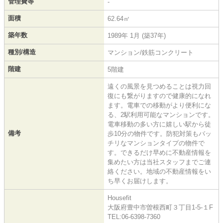
管理費等
-
面積
62.64㎡
築年数
1989年 1月 (築37年)
種別/構造
マンション/鉄筋コンクリート
階建
5階建
遠くの風景を見つめることは視力回
復にも繋がりますので健康的になれ
ます。電車での移動がより便利にな
る、2駅利用可能なマンションです。
電車移動の多い方に嬉しい駅から徒
備考
歩10分の物件です。防犯対策もバッ
チリなマンションタイプの物件で
す。できるだけ早めに不動産情報を
集めたい方は当社スタッフまでご連
絡ください。地域の不動産情報をい
ち早くお届けします。
Housefit
大阪府豊中市曽根西町３丁目1-5-１F
TEL:06-6398-7360