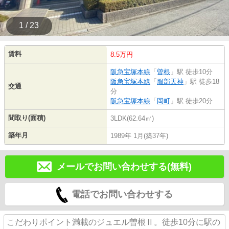
1 / 23
賃料
8.5万円
阪急宝塚本線
「
曽根
」駅 徒歩10分
阪急宝塚本線
「
服部天神
」駅 徒歩18
交通
分
阪急宝塚本線
「
岡町
」駅 徒歩20分
間取り(面積)
3LDK(62.64㎡)
築年月
1989年 1月(築37年)
メールでお問い合わせする(無料)
電話でお問い合わせする
こだわりポイント満載のジュエル曽根Ⅱ。徒歩10分に駅の