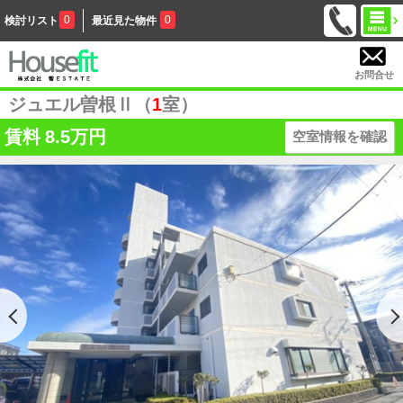
0
0
検討リスト
最近見た物件
お問合せ
ジュエル曽根Ⅱ（
1
室）
賃料
8.5万円
空室情報を確認