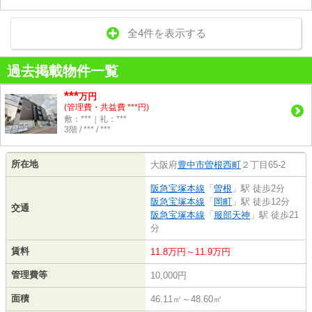
全4件を表示する
過去掲載物件一覧
***
万円
(管理費・共益費 ***円)
敷：***｜礼：***
3階 / *** / ***
所在地
大阪府
豊中市
曽根西町
２丁目65-2
阪急宝塚本線
「
曽根
」駅 徒歩2分
阪急宝塚本線
「
岡町
」駅 徒歩12分
交通
阪急宝塚本線
「
服部天神
」駅 徒歩21
分
賃料
11.8万円～11.9万円
管理費等
10,000円
面積
46.11㎡～48.60㎡