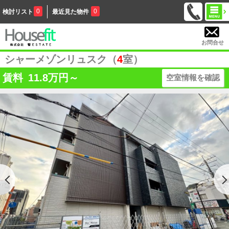
0
0
検討リスト
最近見た物件
お問合せ
シャーメゾンリュスク（
4
室）
賃料
11.8
万円～
空室情報を確認