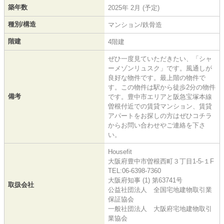
築年数
2025年 2月 (予定)
種別/構造
マンション/鉄骨造
階建
4階建
ぜひ一度見ていただきたい、「シャ
ーメゾンリュスク」です。風通しが
良好な物件です。最上階の物件で
す。この物件は駅から徒歩2分の物件
備考
です。豊中市エリアと阪急宝塚本線
曽根付近での賃貸マンション、賃貸
アパートをお探しの方はぜひコチラ
からお問い合わせやご連絡を下さ
い。
Housefit
大阪府豊中市曽根西町３丁目1-5-１F
TEL:06-6398-7360
大阪府知事 (1) 第63741号
取扱会社
公益社団法人 全国宅地建物取引業
保証協会
一般社団法人 大阪府宅地建物取引
業協会