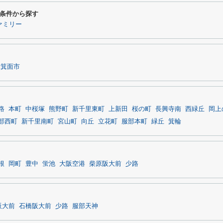
条件から探す
ァミリー
箕面市
路
本町
中桜塚
熊野町
新千里東町
上新田
桜の町
長興寺南
西緑丘
岡上
部西町
新千里南町
宮山町
向丘
立花町
服部本町
緑丘
箕輪
根
岡町
豊中
蛍池
大阪空港
柴原阪大前
少路
阪大前
石橋阪大前
少路
服部天神