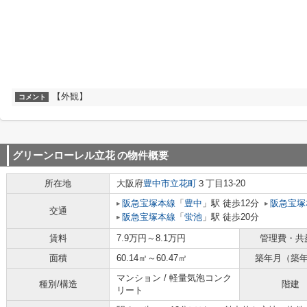
【外観】
コメント
グリーンローレル立花
の物件概要
所在地
大阪府
豊中市
立花町
３丁目13-20
阪急宝塚本線
「
豊中
」駅 徒歩12分
阪急宝塚
交通
阪急宝塚本線
「
蛍池
」駅 徒歩20分
賃料
7.9万円～8.1万円
管理費・共
面積
60.14㎡～60.47㎡
築年月（築
マンション / 軽量気泡コンク
種別/構造
階建
リート