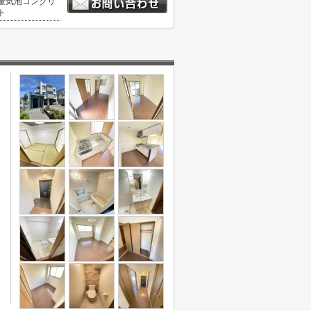
量気泡コンクリ
ト