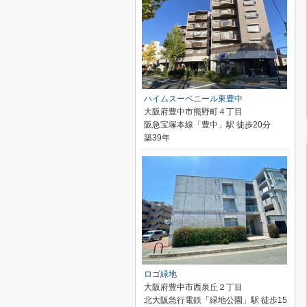
ハイムスーベニール東豊中
大阪府豊中市熊野町４丁目
阪急宝塚本線「豊中」駅 徒歩20分
築39年
ロゴ緑地
大阪府豊中市西泉丘２丁目
北大阪急行電鉄「緑地公園」駅 徒歩15