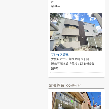
分
築31年
プレイス曽根
大阪府豊中市曽根東町６丁目
阪急宝塚本線「曽根」駅 徒歩7分
築9年