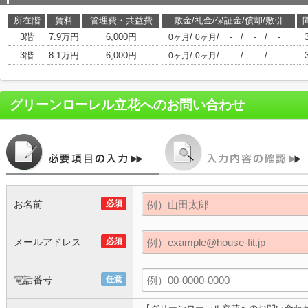
所在階
賃料
管理費・共益費
敷金/礼金/保証金/償却/敷引
3階
7.9万円
6,000円
/
/
/
/
0ヶ月
0ヶ月
-
-
-
3階
8.1万円
6,000円
/
/
/
/
0ヶ月
0ヶ月
-
-
-
グリーンローレル立花
へのお問い合わせ
お名前
必須
メールアドレス
必須
電話番号
任意