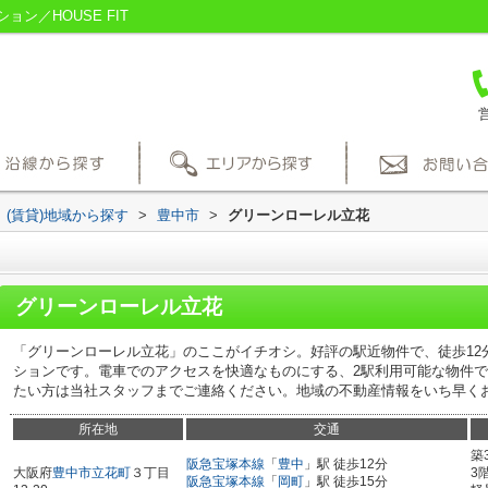
ン／HOUSE FIT
営
(賃貸)地域から探す
>
豊中市
>
グリーンローレル立花
グリーンローレル立花
「グリーンローレル立花」のここがイチオシ。好評の駅近物件で、徒歩12
ションです。電車でのアクセスを快適なものにする、2駅利用可能な物件
たい方は当社スタッフまでご連絡ください。地域の不動産情報をいち早く
所在地
交通
築
阪急宝塚本線
「
豊中
」駅 徒歩12分
大阪府
豊中市
立花町
３丁目
3
阪急宝塚本線
「
岡町
」駅 徒歩15分