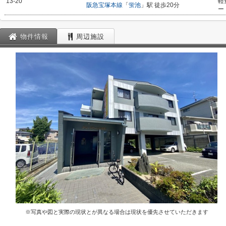
13-20
軽
阪急宝塚本線
「
蛍池
」駅 徒歩20分
ー
物件情報
周辺施設
※写真や図と実際の現状とが異なる場合は現状を優先させていただきます