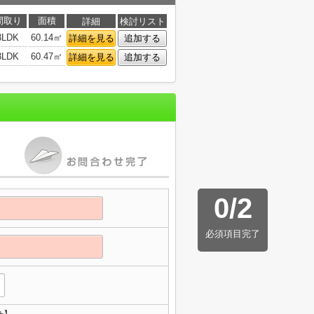
間取り
面積
詳細
検討リスト
3LDK
60.14㎡
詳細を見る
追加する
3LDK
60.47㎡
詳細を見る
追加する
0
/
2
必須項目完了