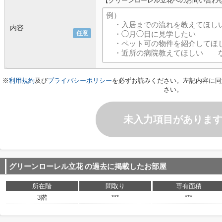
【グリーンローレル立花へのお問い合わ
内容
任意
※
利用規約
及び
プライバシーポリシー
を必ずお読みください。左記内容に同
さい。
未入力項目がありま
グリーンローレル立花
の過去に掲載したお部屋
所在階
間取り
専有面積
3階
***
***