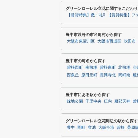
グリーンローレル立花に関するこだわり
【賃貸特集】敷・礼0
【賃貸特集】フ
豊中市以外の市区町村から探す
大阪市東淀川区
大阪市西成区
吹田市
豊中市の町名から探す
曽根西町
南桜塚
曽根東町
北桜塚
少
西泉丘
原田元町
長興寺北
岡町南
服
豊中市にある駅から探す
緑地公園
千里中央
庄内
服部天神
曽
グリーンローレル立花周辺の駅から探す
豊中
岡町
蛍池
大阪空港
曽根
柴原