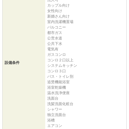
カップル向け
女性向け
新婚さん向け
室内洗濯機置場
バルコニー
都市ガス
公営水道
公共下水
電気有
ガスコンロ
コンロ２口以上
設備条件
システムキッチン
コンロ３口
バス・トイレ別
追焚機能浴室
浴室乾燥機
温水洗浄便座
洗面台
洗髪洗面化粧台
シャワー
独立洗面台
浴槽
エアコン