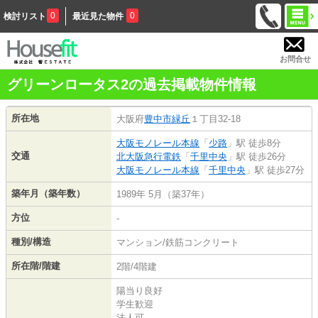
0
0
検討リスト
最近見た物件
お問合せ
グリーンロータス2の過去掲載物件情報
所在地
大阪府
豊中市
緑丘
１丁目32-18
大阪モノレール本線
「
少路
」駅 徒歩8分
交通
北大阪急行電鉄
「
千里中央
」駅 徒歩26分
大阪モノレール本線
「
千里中央
」駅 徒歩27分
築年月（築年数）
1989年 5月（築37年）
方位
-
種別/構造
マンション/鉄筋コンクリート
所在階/階建
2階/4階建
陽当り良好
学生歓迎
法人可