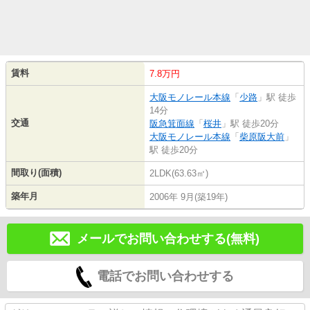
賃料
7.8万円
大阪モノレール本線
「
少路
」駅 徒歩
14分
交通
阪急箕面線
「
桜井
」駅 徒歩20分
大阪モノレール本線
「
柴原阪大前
」
駅 徒歩20分
間取り(面積)
2LDK(63.63㎡)
築年月
2006年 9月(築19年)
メールでお問い合わせする(無料)
電話でお問い合わせする