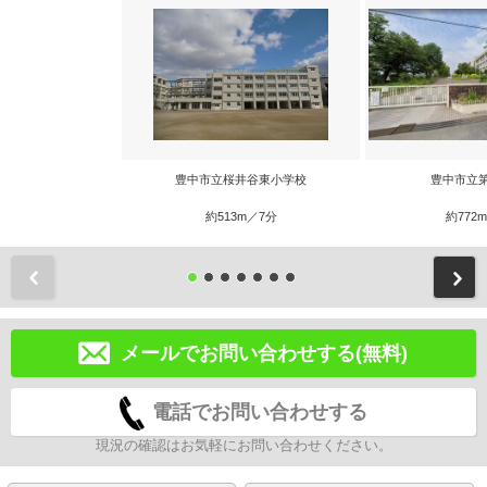
豊中市立桜井谷東小学校
豊中市立
約513m／7分
約772
前
メールでお問い合わせする(無料)
電話でお問い合わせする
現況の確認はお気軽にお問い合わせください。