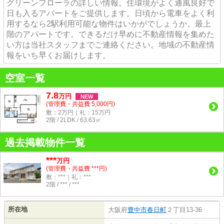
グリーンフローラの詳しい情報。住環境がよく通風良好で
日も入るアパートをご提供します。日頃から電車をよく利
用するなら2駅利用可能な物件はいかがでしょうか。最上
階のアパートです。できるだけ早めに不動産情報を集めた
い方は当社スタッフまでご連絡ください。地域の不動産情
報をいち早くお届けします。
空室一覧
7.8
万
円
NEW
(管理費・共益費 5,000円)
敷：2万円｜礼：15万円
2階 / 2LDK / 63.63㎡
過去掲載物件一覧
***
万円
(管理費・共益費 ***円)
敷：***｜礼：***
2階 / *** / ***
所在地
大阪府
豊中市
春日町
２丁目13-36