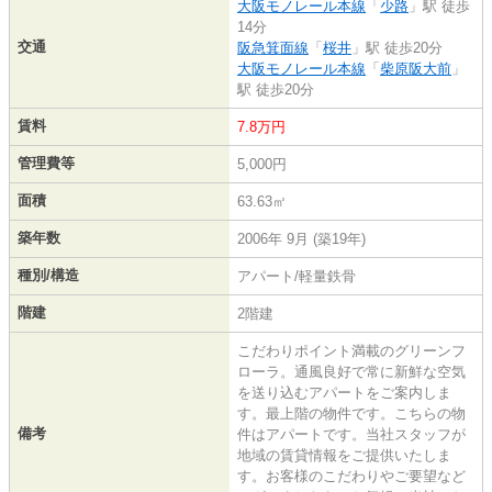
大阪モノレール本線
「
少路
」駅 徒歩
14分
交通
阪急箕面線
「
桜井
」駅 徒歩20分
大阪モノレール本線
「
柴原阪大前
」
駅 徒歩20分
賃料
7.8万円
管理費等
5,000円
面積
63.63㎡
築年数
2006年 9月 (築19年)
種別/構造
アパート/軽量鉄骨
階建
2階建
こだわりポイント満載のグリーンフ
ローラ。通風良好で常に新鮮な空気
を送り込むアパートをご案内しま
す。最上階の物件です。こちらの物
備考
件はアパートです。当社スタッフが
地域の賃貸情報をご提供いたしま
す。お客様のこだわりやご要望など