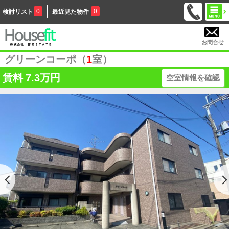
0
0
検討リスト
最近見た物件
お問合せ
グリーンコーポ（
1
室）
賃料
7.3万円
空室情報を確認