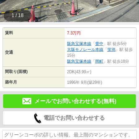
1 / 18
賃料
7.3万円
阪急宝塚本線
「
豊中
」駅 徒歩5分
大阪モノレール本線
「
蛍池
」駅 徒歩
交通
15分
阪急宝塚本線
「
岡町
」駅 徒歩18分
間取り(面積)
2DK(43.99㎡)
築年月
1996年 9月(築29年)
メールでお問い合わせする(無料)
電話でお問い合わせする
グリーンコーポの詳しい情報。最上階のマンションです。