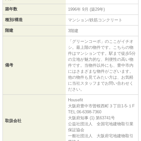
築年数
1996年 9月 (築29年)
種別/構造
マンション/鉄筋コンクリート
階建
3階建
「グリーンコーポ」のここがイチオ
シ。最上階の物件です。こちらの物
件はマンションです。駅まで徒歩5分
の立地が魅力的な、利便性の高い物
備考
件です。当物件以外にも、豊中市内
にはさまざまな物件がございます。
他の物件も見てみたい方は、お気軽
に当社スタッフまでお問い合わせく
ださい。
Housefit
大阪府豊中市曽根西町３丁目1-5-１F
TEL:06-6398-7360
大阪府知事 (1) 第63741号
取扱会社
公益社団法人 全国宅地建物取引業
保証協会
一般社団法人 大阪府宅地建物取引