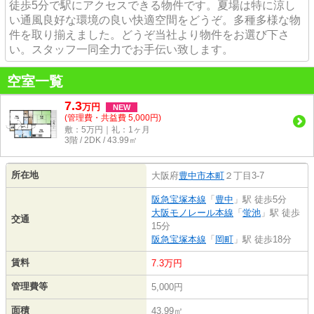
徒歩5分で駅にアクセスできる物件です。夏場は特に涼し
い通風良好な環境の良い快適空間をどうぞ。多種多様な物
件を取り揃えました。どうぞ当社より物件をお選び下さ
い。スタッフ一同全力でお手伝い致します。
空室一覧
7.3
万
円
NEW
(管理費・共益費 5,000円)
敷：5万円｜礼：1ヶ月
3階 / 2DK / 43.99㎡
所在地
大阪府
豊中市
本町
２丁目3-7
阪急宝塚本線
「
豊中
」駅 徒歩5分
大阪モノレール本線
「
蛍池
」駅 徒歩
交通
15分
阪急宝塚本線
「
岡町
」駅 徒歩18分
賃料
7.3万円
管理費等
5,000円
面積
43.99㎡