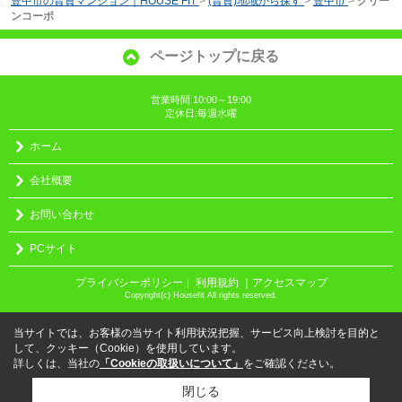
豊中市の賃貸マンション｜HOUSE FIT
>
(賃貸)地域から探す
>
豊中市
>
グリー
ンコーポ
ページトップに戻る
営業時間:10:00～19:00
定休日:毎週水曜
ホーム
会社概要
お問い合わせ
PCサイト
プライバシーポリシー
利用規約
｜アクセスマップ
｜
Copyright(c) Housefit All rights reserved.
当サイトでは、お客様の当サイト利用状況把握、サービス向上検討を目的と
して、クッキー（Cookie）を使用しています。
詳しくは、当社の
「Cookieの取扱いについて」
をご確認ください。
閉じる