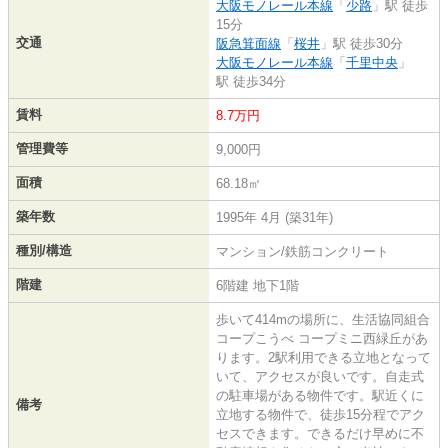
大阪モノレール本線
「
少路
」駅 徒歩
15分
交通
阪急箕面線
「
桜井
」駅 徒歩30分
大阪モノレール本線
「
千里中央
」
駅 徒歩34分
賃料
8.7万円
管理費等
9,000円
面積
68.18㎡
築年数
1995年 4月 (築31年)
種別/構造
マンション/鉄筋コンクリート
階建
6階建 地下1階
歩いて414mの場所に、生活協同組合
コープこうべ コープミニ西緑丘があ
ります。2駅利用できる立地となって
いて、アクセスが良いです。自走式
の駐車場がある物件です。駅近くに
備考
立地する物件で、徒歩15分程でアク
セスできます。できるだけ早めに不