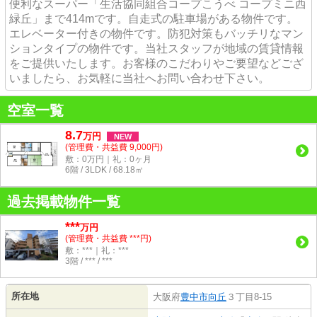
便利なスーパー「生活協同組合コープこうべ コープミニ西
緑丘」まで414mです。自走式の駐車場がある物件です。
エレベーター付きの物件です。防犯対策もバッチリなマン
ションタイプの物件です。当社スタッフが地域の賃貸情報
をご提供いたします。お客様のこだわりやご要望などござ
いましたら、お気軽に当社へお問い合わせ下さい。
空室一覧
8.7
万
円
NEW
(管理費・共益費 9,000円)
敷：0万円｜礼：0ヶ月
6階 / 3LDK / 68.18㎡
過去掲載物件一覧
***
万円
(管理費・共益費 ***円)
敷：***｜礼：***
3階 / *** / ***
所在地
大阪府
豊中市
向丘
３丁目8-15