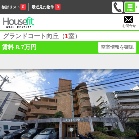
0
0
検討リスト
最近見た物件
お問合せ
グランドコート向丘（
1
室）
賃料
8.7万円
空室情報を確認