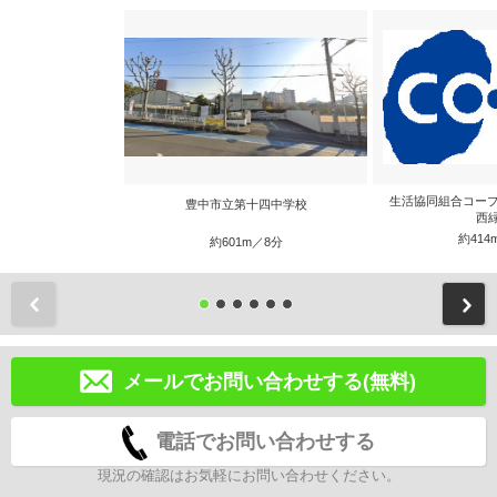
生活協同組合コープ
豊中市立第十四中学校
西
約414
約601m／8分
前
メールでお問い合わせする(無料)
電話でお問い合わせする
現況の確認はお気軽にお問い合わせください。