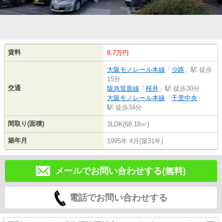
賃料
8.7万円
大阪モノレール本線
「
少路
」駅 徒歩
15分
交通
阪急箕面線
「
桜井
」駅 徒歩30分
大阪モノレール本線
「
千里中央
」
駅 徒歩34分
間取り(面積)
3LDK(68.18㎡)
築年月
1995年 4月(築31年)
メールでお問い合わせする(無料)
電話でお問い合わせする