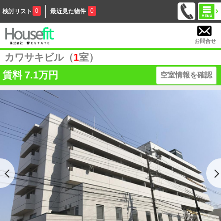
0
0
検討リスト
最近見た物件
お問合せ
カワサキビル（
1
室）
賃料
7.1万円
空室情報を確認