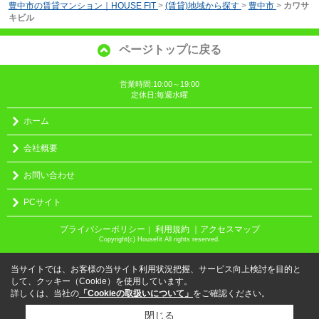
豊中市の賃貸マンション｜HOUSE FIT
>
(賃貸)地域から探す
>
豊中市
>
カワサ
キビル
ページトップに戻る
営業時間:10:00～19:00
定休日:毎週水曜
ホーム
会社概要
お問い合わせ
PCサイト
プライバシーポリシー
利用規約
｜アクセスマップ
｜
Copyright(c) Housefit All rights reserved.
当サイトでは、お客様の当サイト利用状況把握、サービス向上検討を目的と
して、クッキー（Cookie）を使用しています。
詳しくは、当社の
「Cookieの取扱いについて」
をご確認ください。
閉じる