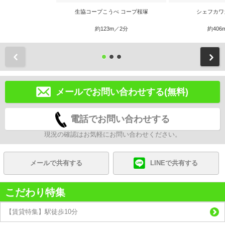
生協コープこうべ コープ桜塚
シェフカワ
約123m／2分
約406
前
メールでお問い合わせする(無料)
電話でお問い合わせする
現況の確認はお気軽にお問い合わせください。
メールで共有する
LINEで共有する
こだわり特集
【賃貸特集】駅徒歩10分