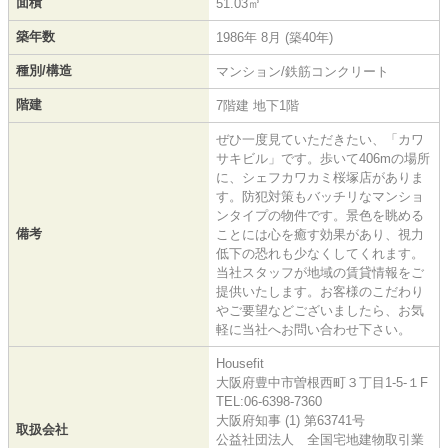
面積
51.03㎡
築年数
1986年 8月 (築40年)
種別/構造
マンション/鉄筋コンクリート
階建
7階建 地下1階
ぜひ一度見ていただきたい、「カワ
サキビル」です。歩いて406mの場所
に、シェフカワカミ桜塚店がありま
す。防犯対策もバッチリなマンショ
ンタイプの物件です。景色を眺める
備考
ことには心を癒す効果があり、視力
低下の恐れも少なくしてくれます。
当社スタッフが地域の賃貸情報をご
提供いたします。お客様のこだわり
やご要望などございましたら、お気
軽に当社へお問い合わせ下さい。
Housefit
大阪府豊中市曽根西町３丁目1-5-１F
TEL:06-6398-7360
大阪府知事 (1) 第63741号
取扱会社
公益社団法人 全国宅地建物取引業