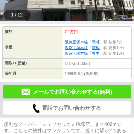
1 / 12
賃料
7.1万円
阪急宝塚本線
「
岡町
」駅 徒歩8分
交通
阪急宝塚本線
「
曽根
」駅 徒歩10分
阪急宝塚本線
「
豊中
」駅 徒歩19分
間取り(面積)
1LDK(51.03㎡)
築年月
1986年 8月(築40年)
メールでお問い合わせする(無料)
電話でお問い合わせする
便利なスーパー「シェフカワカミ桜塚店」まで406mで
す。こちらの物件はマンションです。近くに駅が2つある