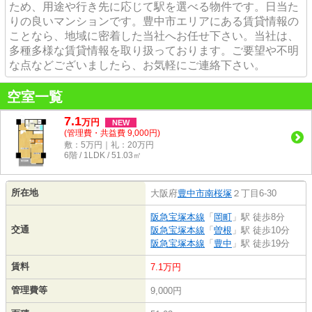
ため、用途や行き先に応じて駅を選べる物件です。日当た
りの良いマンションです。豊中市エリアにある賃貸情報の
ことなら、地域に密着した当社へお任せ下さい。当社は、
多種多様な賃貸情報を取り扱っております。ご要望や不明
な点などございましたら、お気軽にご連絡下さい。
空室一覧
7.1
万
円
NEW
(管理費・共益費 9,000円)
敷：5万円｜礼：20万円
6階 / 1LDK / 51.03㎡
所在地
大阪府
豊中市
南桜塚
２丁目6-30
阪急宝塚本線
「
岡町
」駅 徒歩8分
交通
阪急宝塚本線
「
曽根
」駅 徒歩10分
阪急宝塚本線
「
豊中
」駅 徒歩19分
賃料
7.1万円
管理費等
9,000円