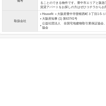
備考
ることのできる物件です。豊中市エリアと阪急
賃貸アパートをお探しの方はぜひコチラからお
Housefit
大阪府豊中市曽根西町３丁目1-5-１
大阪府知事 (1) 第63741号
取扱会社
公益社団法人 全国宅地建物取引業保証協会
協会