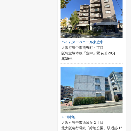
ハイムスーベニール東豊中
大阪府豊中市熊野町４丁目
阪急宝塚本線「豊中」駅 徒歩20分
築39年
ロゴ緑地
大阪府豊中市西泉丘２丁目
北大阪急行電鉄「緑地公園」駅 徒歩15