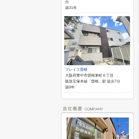
分
築31年
プレイス曽根
大阪府豊中市曽根東町６丁目
阪急宝塚本線「曽根」駅 徒歩7分
築9年