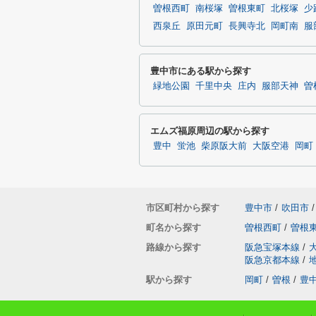
曽根西町
南桜塚
曽根東町
北桜塚
少
西泉丘
原田元町
長興寺北
岡町南
服
豊中市にある駅から探す
緑地公園
千里中央
庄内
服部天神
曽
エムズ福原周辺の駅から探す
豊中
蛍池
柴原阪大前
大阪空港
岡町
市区町村から探す
豊中市
/
吹田市
/
町名から探す
曽根西町
/
曽根
路線から探す
阪急宝塚本線
/
阪急京都本線
/
駅から探す
岡町
/
曽根
/
豊