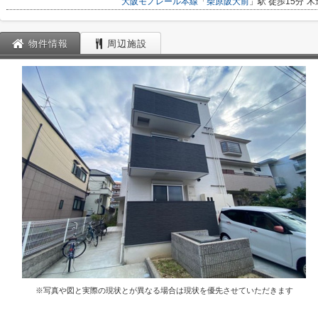
大阪モノレール本線
「
柴原阪大前
」駅 徒歩15分
木
物件情報
周辺施設
※写真や図と実際の現状とが異なる場合は現状を優先させていただきます