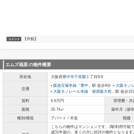
【外観】
コメント
エムズ福原
の物件概要
所在地
大阪府
豊中市
千里園
１丁目9-9
阪急宝塚本線
「
豊中
」駅 徒歩9分
大阪モノ
交通
大阪モノレール本線
「
柴原阪大前
」駅 徒歩15
賃料
6.6万円
管理費・共
面積
25.74㎡
築年月（築
種別/構造
アパート / 木造
階建
こちらの物件はマンションです。2駅利用可能
成31年築の、多くの方に好評の物件となりま