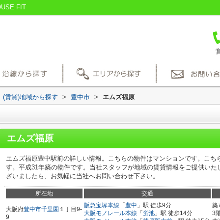
E FIT
営
(賃貸)地域から探す
>
豊中市
>
エムズ福原
エムズ福原
エムズ福原豊中駅前の詳しい情報。こちらの物件はマンションです。こち
す。平成31年築の物件です。当社スタッフが地域の賃貸情報をご提供いた
ざいましたら、お気軽に当社へお問い合わせ下さい。
所在地
交通
阪急宝塚本線
「
豊中
」駅 徒歩9分
築
大阪府
豊中市
千里園
１丁目9-
大阪モノレール本線
「
蛍池
」駅 徒歩14分
3
9