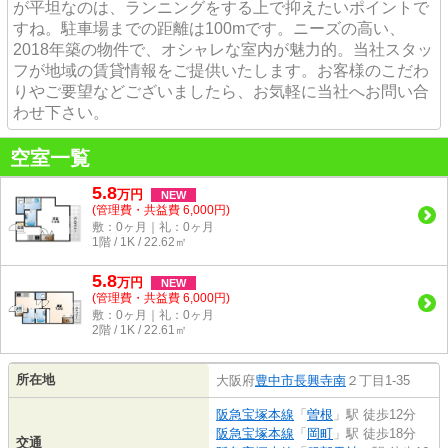
が平坦なのは、ランニングをする上で抑えたいポイントで
すね。駐車場までの距離は100mです。ニーズの高い、
2018年築の物件で、オシャレな室内が魅力的。当社スタッ
フが地域の賃貸情報をご提供いたします。お客様のこだわ
りやご要望などございましたら、お気軽に当社へお問い合
わせ下さい。
空室一覧
5.8
万
円
NEW
(管理費・共益費 6,000円)
敷：0ヶ月｜礼：0ヶ月
1階 / 1K / 22.62㎡
5.8
万
円
NEW
(管理費・共益費 6,000円)
敷：0ヶ月｜礼：0ヶ月
2階 / 1K / 22.61㎡
所在地
大阪府
豊中市
長興寺南
２丁目1-35
阪急宝塚本線
「
曽根
」駅 徒歩12分
阪急宝塚本線
「
岡町
」駅 徒歩18分
交通