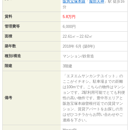
阪急宝塚本線
「
服部天神
」駅 徒歩16
分
賃料
5.8万円
管理費等
6,000円
面積
22.61㎡～22.62㎡
築年数
2018年 6月 (築8年)
種別/構造
マンション/鉄骨造
階建
3階建
「エヌエムサンカンテユイット」の
ここがイチオシ。駐車場までの距離
は100mです。こちらの物件はマンシ
ョンです。2駅利用可能でとても利便
備考
性の高い物件です。豊中市エリアと
阪急宝塚本線曽根付近での賃貸マン
ション、賃貸アパートをお探しの方
はぜひコチラからお問い合わせやご
連絡を下さい。
Housefit