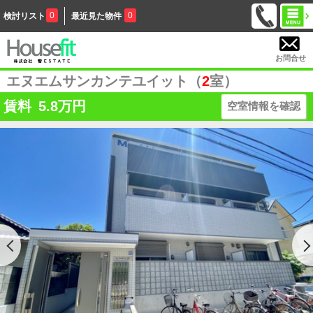
0
0
検討リスト
最近見た物件
お問合せ
エヌエムサンカンテユイット（
2
室）
賃料
5.8
万円
空室情報を確認