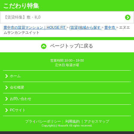
こだわり特集
【賃貸特集】敷・礼0
豊中市の賃貸マンション｜HOUSE FIT
>
(賃貸)地域から探す
>
豊中市
>
エヌエ
ムサンカンテユイット
ページトップに戻る
営業時間:10:00～19:00
定休日:毎週水曜
ホーム
会社概要
お問い合わせ
PCサイト
プライバシーポリシー
利用規約
｜アクセスマップ
｜
Copyright(c) Housefit All rights reserved.