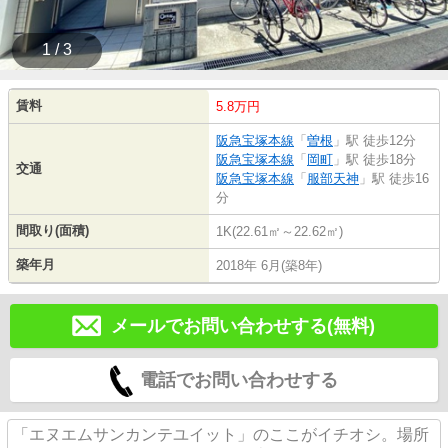
1 / 3
賃料
5.8万円
阪急宝塚本線
「
曽根
」駅 徒歩12分
阪急宝塚本線
「
岡町
」駅 徒歩18分
交通
阪急宝塚本線
「
服部天神
」駅 徒歩16
分
間取り(面積)
1K(22.61㎡～22.62㎡)
築年月
2018年 6月(築8年)
メールでお問い合わせする(無料)
電話でお問い合わせする
「エヌエムサンカンテユイット」のここがイチオシ。場所