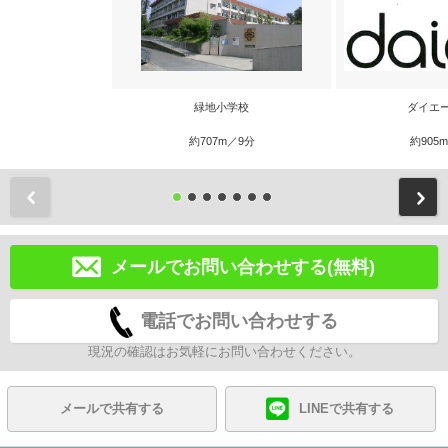
緑地小学校
ダイエ
約707m／9分
約905
前
メールでお問い合わせする(無料)
電話でお問い合わせする
現況の確認はお気軽にお問い合わせください。
メールで共有する
LINEで共有する