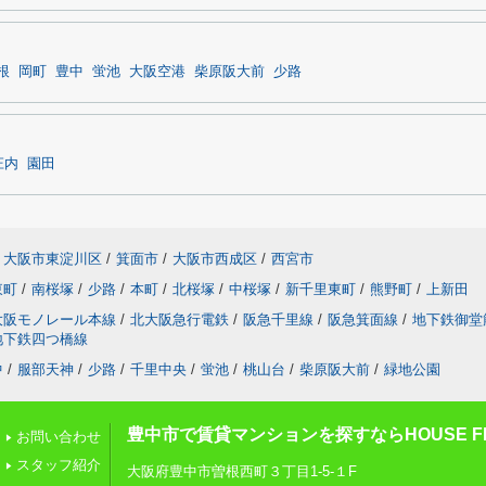
根
岡町
豊中
蛍池
大阪空港
柴原阪大前
少路
庄内
園田
大阪市東淀川区
/
箕面市
/
大阪市西成区
/
西宮市
東町
/
南桜塚
/
少路
/
本町
/
北桜塚
/
中桜塚
/
新千里東町
/
熊野町
/
上新田
大阪モノレール本線
/
北大阪急行電鉄
/
阪急千里線
/
阪急箕面線
/
地下鉄御堂
地下鉄四つ橋線
中
/
服部天神
/
少路
/
千里中央
/
蛍池
/
桃山台
/
柴原阪大前
/
緑地公園
豊中市で賃貸マンションを探すならHOUSE FI
お問い合わせ
スタッフ紹介
大阪府豊中市曽根西町３丁目1-5-１F