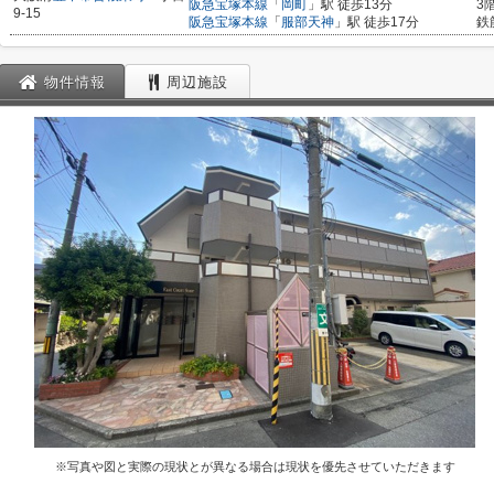
阪急宝塚本線
「
岡町
」駅 徒歩13分
3
9-15
阪急宝塚本線
「
服部天神
」駅 徒歩17分
鉄
物件情報
周辺施設
※写真や図と実際の現状とが異なる場合は現状を優先させていただきます