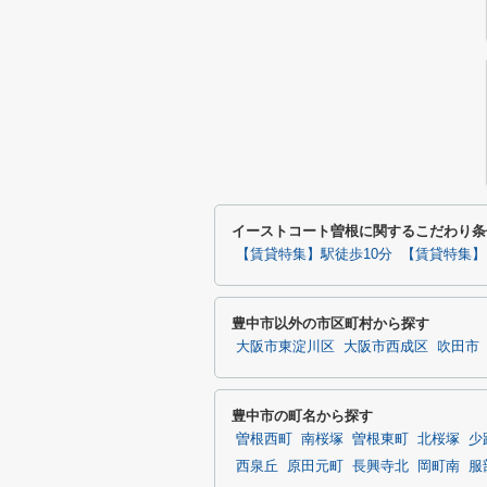
イーストコート曽根に関するこだわり条
【賃貸特集】駅徒歩10分
【賃貸特集】
豊中市以外の市区町村から探す
大阪市東淀川区
大阪市西成区
吹田市
豊中市の町名から探す
曽根西町
南桜塚
曽根東町
北桜塚
少
西泉丘
原田元町
長興寺北
岡町南
服