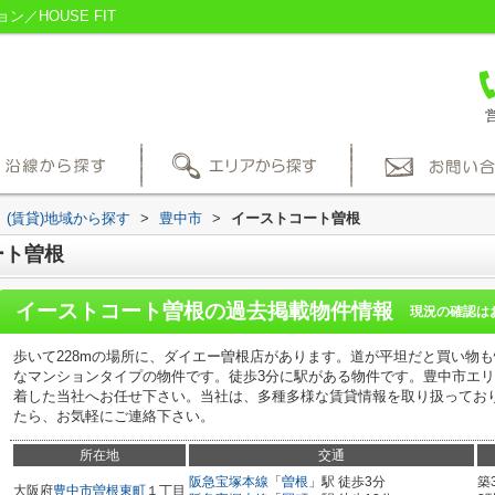
／HOUSE FIT
営
(賃貸)地域から探す
>
豊中市
>
イーストコート曽根
ート曽根
イーストコート曽根
の過去掲載物件情報
現況の確認は
歩いて228mの場所に、ダイエー曽根店があります。道が平坦だと買い物
なマンションタイプの物件です。徒歩3分に駅がある物件です。豊中市エ
着した当社へお任せ下さい。当社は、多種多様な賃貸情報を取り扱ってお
たら、お気軽にご連絡下さい。
所在地
交通
阪急宝塚本線
「
曽根
」駅 徒歩3分
築
大阪府
豊中市
曽根東町
１丁目