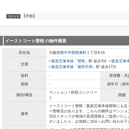
【外観】
コメント
イーストコート曽根
の物件概要
所在地
大阪府
豊中市
曽根東町
１丁目9-15
阪急宝塚本線
「
曽根
」駅 徒歩3分
阪急宝塚
交通
阪急宝塚本線
「
服部天神
」駅 徒歩17分
賃料
-
管理費・共
面積
-
築年月（築
マンション / 鉄筋コンクリー
種別/構造
階建
ト
イーストコート曽根：阪急宝塚本線曽根にも近く
ー曽根店があります。こちらの物件はマンショ
備考
当社スタッフが地域の賃貸情報をご提供いたし
ざいましたら、お気軽に当社へお問い合わせ下