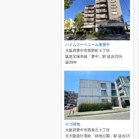
ハイムスーベニール東豊中
大阪府豊中市熊野町４丁目
阪急宝塚本線「豊中」駅 徒歩20分
築39年
ロゴ緑地
大阪府豊中市西泉丘２丁目
北大阪急行電鉄「緑地公園」駅 徒歩15