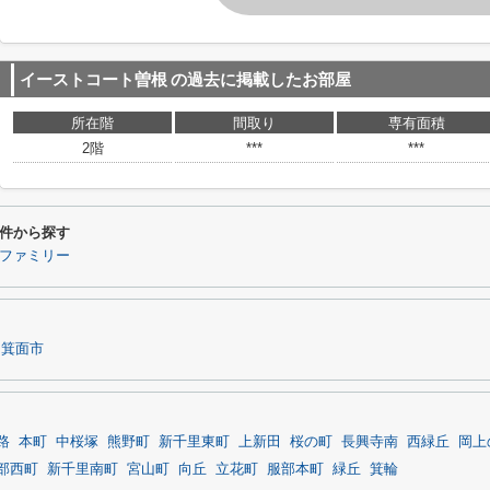
イーストコート曽根
の過去に掲載したお部屋
所在階
間取り
専有面積
2階
***
***
件から探す
ファミリー
箕面市
路
本町
中桜塚
熊野町
新千里東町
上新田
桜の町
長興寺南
西緑丘
岡上
部西町
新千里南町
宮山町
向丘
立花町
服部本町
緑丘
箕輪