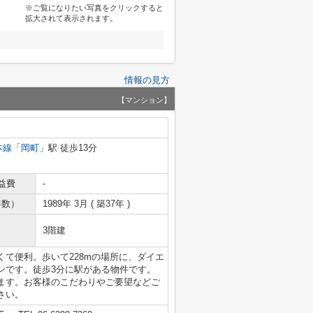
※ご覧になりたい写真をクリックすると
拡大されて表示されます。
情報の見方
【マンション】
本線
「
岡町
」駅 徒歩13分
益費
-
年数）
1989年 3月 ( 築37年 )
3階建
て便利。歩いて228mの場所に、ダイエ
ンです。徒歩3分に駅がある物件です。
ます。お客様のこだわりやご要望などご
さい。