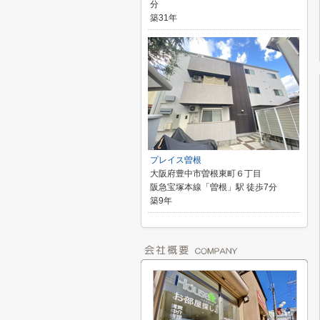
分
築31年
プレイス曽根
大阪府豊中市曽根東町６丁目
阪急宝塚本線「曽根」駅 徒歩7分
築9年