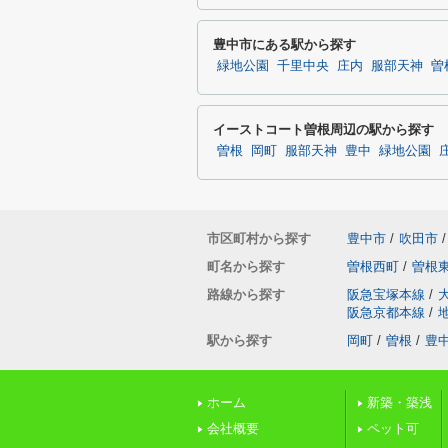
豊中市にある駅から探す
緑地公園
千里中央
庄内
服部天神
曽
イーストコート曽根周辺の駅から探す
曽根
岡町
服部天神
豊中
緑地公園
市区町村から探す
豊中市
/
吹田市
/
町名から探す
曽根西町
/
曽根
路線から探す
阪急宝塚本線
/
阪急京都本線
/
駅から探す
岡町
/
曽根
/
豊
ホーム
新築・築浅
会社概要
ペット可