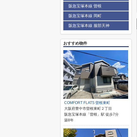
阪急宝塚本線 曽根
阪急宝塚本線 岡町
阪急宝塚本線 服部天神
おすすめ物件
COMFORT FLATS 曽根東町
大阪府豊中市曽根東町２丁目
阪急宝塚本線「曽根」駅 徒歩7分
築8年