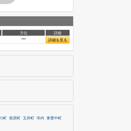
方位
詳細
***
詳細を見る
の町
柴原町
玉井町
寺内
東豊中町