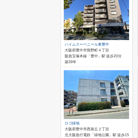
ハイムスーベニール東豊中
大阪府豊中市熊野町４丁目
阪急宝塚本線「豊中」駅 徒歩20分
築39年
ロゴ緑地
大阪府豊中市西泉丘２丁目
北大阪急行電鉄「緑地公園」駅 徒歩15