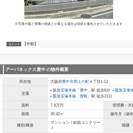
※写真や図と実際の現状とが異なる場合は現状を優先させていただきます
【外観】
コメント
アーバネックス豊中
の物件概要
所在地
大阪府
豊中市
岡上の町
４丁目1-12
阪急宝塚本線
「
豊中
」駅 徒歩6分
阪急宝塚
交通
阪急宝塚本線
「
曽根
」駅 徒歩21分
賃料
7.8万円
管理費・共
面積
30.42㎡
築年月（築
マンション / 鉄筋コンクリー
種別/構造
階建
ト