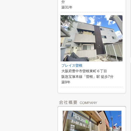
分
築31年
プレイス曽根
大阪府豊中市曽根東町６丁目
阪急宝塚本線「曽根」駅 徒歩7分
築9年