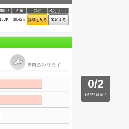
間取り
面積
詳細
検討リスト
1LDK
30.42㎡
詳細を見る
追加する
0
/
2
必須項目完了
】