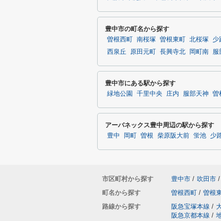
豊中市の町名から探す
曽根西町
南桜塚
曽根東町
北桜塚
少
西泉丘
原田元町
長興寺北
岡町南
服
豊中市にある駅から探す
緑地公園
千里中央
庄内
服部天神
曽
アーバネックス豊中周辺の駅から探す
豊中
岡町
曽根
柴原阪大前
蛍池
少
市区町村から探す
豊中市
/
吹田市
/
町名から探す
曽根西町
/
曽根
路線から探す
阪急宝塚本線
/
阪急京都本線
/