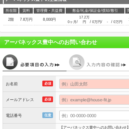
所在階
賃料
管理費・共益費
敷金/礼金/保証金/償却/敷引
17.2万
2階
7.8万円
8,000円
/
/
/
/
0ヶ月
円
0万円
-
0万円
アーバネックス豊中
へのお問い合わせ
お名前
必須
メールアドレス
必須
電話番号
任意
【アーバネックス豊中へのお問い合わせ