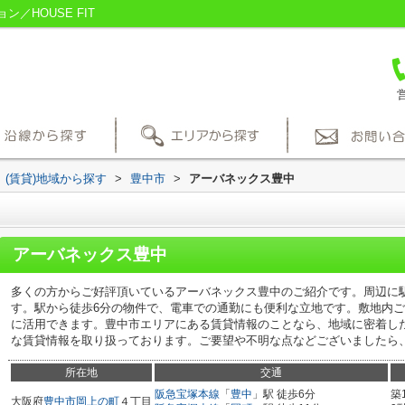
／HOUSE FIT
営
(賃貸)地域から探す
>
豊中市
>
アーバネックス豊中
アーバネックス豊中
多くの方からご好評頂いているアーバネックス豊中のご紹介です。周辺に
す。駅から徒歩6分の物件で、電車での通勤にも便利な立地です。敷地内
に活用できます。豊中市エリアにある賃貸情報のことなら、地域に密着し
な賃貸情報を取り扱っております。ご要望や不明な点などございましたら
所在地
交通
阪急宝塚本線
「
豊中
」駅 徒歩6分
築
大阪府
豊中市
岡上の町
４丁目