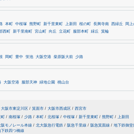
路
本町
中桜塚
熊野町
新千里東町
上新田
桜の町
長興寺南
西緑丘
岡上
部西町
新千里南町
宮山町
向丘
立花町
服部本町
緑丘
箕輪
根
岡町
豊中
蛍池
大阪空港
柴原阪大前
少路
路
大阪空港
服部天神
緑地公園
桃山台
大阪市東淀川区
/
箕面市
/
大阪市西成区
/
西宮市
東町
/
南桜塚
/
少路
/
本町
/
北桜塚
/
中桜塚
/
新千里東町
/
熊野町
/
上新田
大阪モノレール本線
/
北大阪急行電鉄
/
阪急千里線
/
阪急箕面線
/
地下鉄御堂
地下鉄四つ橋線