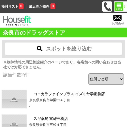
0
0
検討リスト
最近見た物件
お問合せ
奈良市のドラッグストア
スポットを絞り込む
※物件情報の周辺施設紹介のページであり、各店舗への問い合わせは当
社では対応できません。
該当件数
2
件
ココカラファインプラス イズミヤ学園前店
奈良県奈良市学園中４丁目
-
スギ薬局 富雄三松店
奈良県奈良市三松４丁目