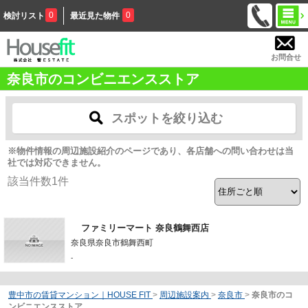
0
0
検討リスト
最近見た物件
お問合せ
奈良市のコンビニエンスストア
スポットを絞り込む
※物件情報の周辺施設紹介のページであり、各店舗への問い合わせは当
社では対応できません。
該当件数
1
件
ファミリーマート 奈良鶴舞西店
奈良県奈良市鶴舞西町
-
豊中市の賃貸マンション｜HOUSE FIT
>
周辺施設案内
>
奈良市
>
奈良市のコ
ンビニエンスストア