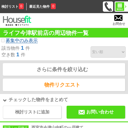
0
0
検討リスト
最近見た物件
お問合せ
ライフ今津駅前店の周辺物件一覧
募集中のみ表示
1
該当物件
件
1
空き数
件
さらに条件を絞り込む
物件リクエスト
チェックした物件をまとめて
検討リストに追加
お問い合わせ
西宮市今津山中町の一戸建て
賃貸｜一戸建て