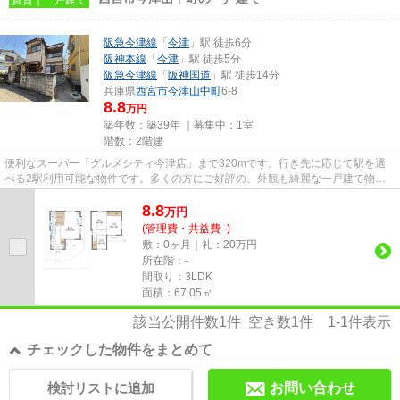
阪急今津線
「
今津
」駅 徒歩6分
阪神本線
「
今津
」駅 徒歩5分
阪急今津線
「
阪神国道
」駅 徒歩14分
兵庫県
西宮市
今津山中町
6-8
8.8
万円
築年数：築39年 ｜募集中：
1室
階数：2階建
便利なスーパー「グルメシティ今津店」まで320mです。行き先に応じて駅を選
べる2駅利用可能な物件です。多くの方にご好評の、外観も綺麗な一戸建て物件
です。風通しが良い物件です。西...
8.8
万
円
(管理費・共益費 -)
敷：0ヶ月｜礼：20万円
所在階：-
間取り：3LDK
面積：67.05㎡
該当公開件数
1
件 空き数
1
件
1-1
件表示
チェックした物件をまとめて
検討リストに追加
お問い合わせ