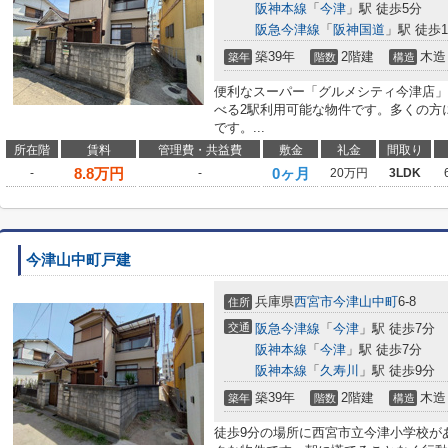
阪神本線
「
今津
」駅 徒歩5分
阪急今津線
「
阪神国道
」駅 徒歩1
築39年
2階建
木造
築年
階数
構造
便利なスーパー「グルメシティ今津店」
べる2駅利用可能な物件です。多くの方
です。...
所在階
賃料
管理費・共益費
敷金
礼金
間取り
8.8
万円
0ヶ月
-
-
20万円
3LDK
今津山中町戸建
兵庫県
西宮市
今津山中町
6-8
住所
交通
阪急今津線
「
今津
」駅 徒歩7分
阪神本線
「
今津
」駅 徒歩7分
阪神本線
「
久寿川
」駅 徒歩9分
築39年
2階建
木造
築年
階数
構造
徒歩9分の場所に西宮市立今津小学校が