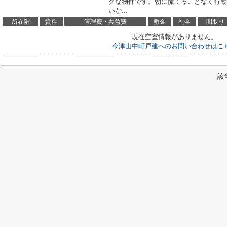
クな物件です。朝に慌てることなく行動
いか...
所在階
賃料
管理費・共益費
敷金
礼金
間取り
現在空室情報がありません。
今津山中町戸建へのお問い合わせはこ
該