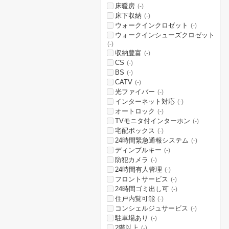
床暖房
(-)
床下収納
(-)
ウォークインクロゼット
(-)
ウォークインシューズクロゼット
(-)
収納豊富
(-)
CS
(-)
BS
(-)
CATV
(-)
光ファイバー
(-)
インターネット対応
(-)
オートロック
(-)
TVモニタ付インターホン
(-)
宅配ボックス
(-)
24時間緊急通報システム
(-)
ディンプルキー
(-)
防犯カメラ
(-)
24時間有人管理
(-)
フロントサービス
(-)
24時間ゴミ出し可
(-)
住戸内覧可能
(-)
コンシェルジュサービス
(-)
駐車場あり
(-)
2階以上
(-)