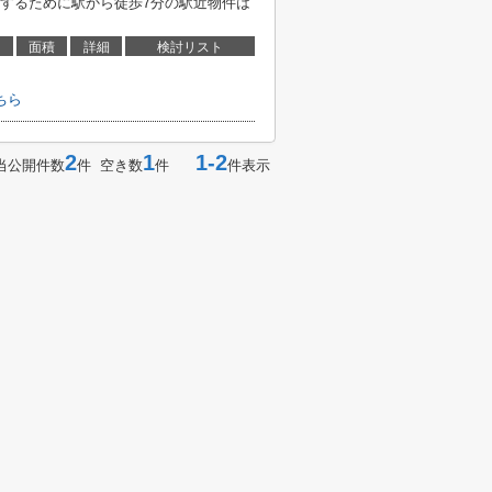
するために駅から徒歩7分の駅近物件は
面積
詳細
検討リスト
ちら
2
1
1-2
当公開件数
件 空き数
件
件表示