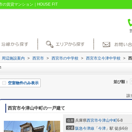
賃貸マンション｜HOUSE FIT
営
周辺施設案内
>
西宮市
>
西宮市の中学校
>
西宮市立今津中学校
>
西
件
並び順：
空室物件のみ表示
該
西宮市今津山中町の一戸建て
兵庫県
西宮市
今津山中町
6-8
住所
交通
阪急今津線
「
今津
」駅 徒歩6分