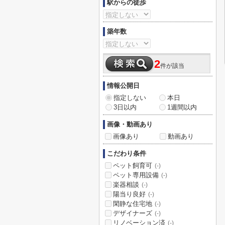
駅からの徒歩
築年数
2
件が該当
情報公開日
指定しない
本日
3日以内
1週間以内
画像・動画あり
画像あり
動画あり
こだわり条件
ペット飼育可
(-)
ペット専用設備
(-)
楽器相談
(-)
陽当り良好
(-)
閑静な住宅地
(-)
デザイナーズ
(-)
リノベーション済
(-)