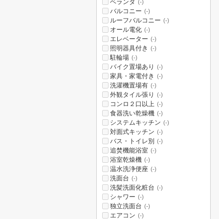
ベランダ
(-)
バルコニー
(-)
ルーフバルコニー
(-)
オール電化
(-)
エレベーター
(-)
照明器具付き
(-)
駐輪場
(-)
バイク置場あり
(-)
家具・家電付き
(-)
洗濯機置場有
(-)
外観タイル張り
(-)
コンロ２口以上
(-)
食器洗い乾燥機
(-)
システムキッチン
(-)
対面式キッチン
(-)
バス・トイレ別
(-)
追焚機能浴室
(-)
浴室乾燥機
(-)
温水洗浄便座
(-)
洗面台
(-)
洗髪洗面化粧台
(-)
シャワー
(-)
独立洗面台
(-)
エアコン
(-)