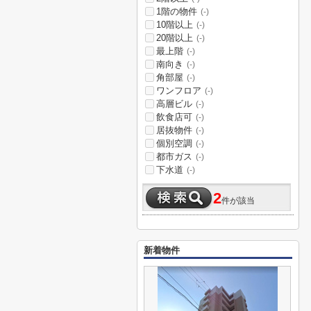
1階の物件
(-)
10階以上
(-)
20階以上
(-)
最上階
(-)
南向き
(-)
角部屋
(-)
ワンフロア
(-)
高層ビル
(-)
飲食店可
(-)
居抜物件
(-)
個別空調
(-)
都市ガス
(-)
下水道
(-)
2
件が該当
新着物件