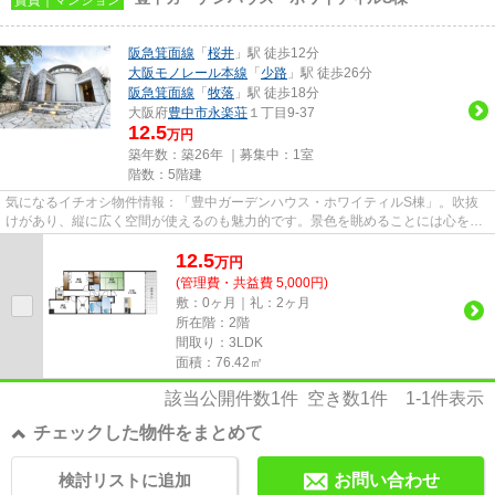
阪急箕面線
「
桜井
」駅 徒歩12分
大阪モノレール本線
「
少路
」駅 徒歩26分
阪急箕面線
「
牧落
」駅 徒歩18分
大阪府
豊中市
永楽荘
１丁目9-37
12.5
万円
築年数：築26年 ｜募集中：
1室
階数：5階建
気になるイチオシ物件情報：「豊中ガーデンハウス・ホワイティルS棟」。吹抜
けがあり、縦に広く空間が使えるのも魅力的です。景色を眺めることには心を癒
す効果があり、視力低下の恐れ...
12.5
万
円
(管理費・共益費 5,000円)
敷：0ヶ月｜礼：2ヶ月
所在階：2階
間取り：3LDK
面積：76.42㎡
該当公開件数
1
件 空き数
1
件
1-1
件表示
チェックした物件をまとめて
検討リストに追加
お問い合わせ