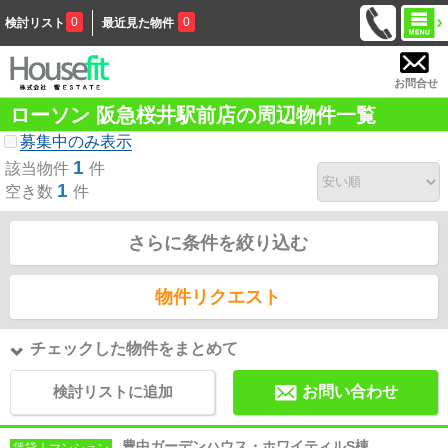
0
0
検討リスト
最近見た物件
お問合せ
ローソン 阪急桜井駅前店の周辺物件一覧
募集中のみ表示
1
該当物件
件
1
空き数
件
さらに条件を絞り込む
物件リクエスト
チェックした物件をまとめて
検討リストに追加
お問い合わせ
豊中ガーデンハウス・ホワイティルS棟
賃貸｜マンション