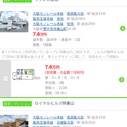
大阪モノレール本線
「
柴原阪大前
」駅 徒歩15分
阪急宝塚本線
「
蛍池
」駅 徒歩29分
大阪モノレール本線
「
蛍池
」駅 徒歩29分
大阪府
豊中市
待兼山町
33-26
7.6
万円
築年数：築38年 ｜募集中：
1室
階数：5階建
多くの方からご好評頂いているリブレ待兼山のご紹介です。こちらの物件から出
て150mに駐車場があります。造りとデザインに関して、自信をもって情報を提
供できるマンションです。暖か...
7.6
万
円
(管理費・共益費 7,000円)
敷：0ヶ月｜礼：0ヶ月
所在階：5階
間取り：2LDK
面積：56.26㎡
ロイヤルヒルズ待兼山
賃貸｜マンション
大阪モノレール本線
「
柴原阪大前
」駅 徒歩15分
阪急宝塚本線
「
石橋阪大前
」駅 徒歩15分