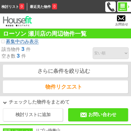
0
0
検討リスト
最近見た物件
お問合せ
ローソン 瀬川店の周辺物件一覧
募集中のみ表示
3
該当物件
件
3
空き数
件
さらに条件を絞り込む
物件リクエスト
チェックした物件をまとめて
検討リストに追加
お問い合わせ
リブレ待兼山
賃貸｜マンション