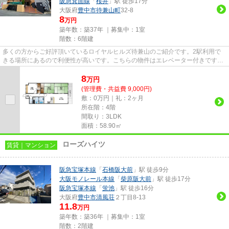
阪急箕面線
「
桜井
」駅 徒歩17分
大阪府
豊中市
待兼山町
32-8
8
万円
築年数：築37年 ｜募集中：
1室
階数：6階建
多くの方からご好評頂いているロイヤルヒルズ待兼山のご紹介です。2駅利用で
きる場所にあるので利便性が高いです。こちらの物件はエレベーター付きです。
防犯対策もバッチリなマンショ...
8
万
円
(管理費・共益費 9,000円)
敷：0万円｜礼：2ヶ月
所在階：4階
間取り：3LDK
面積：58.90㎡
ローズハイツ
賃貸｜マンション
阪急宝塚本線
「
石橋阪大前
」駅 徒歩9分
大阪モノレール本線
「
柴原阪大前
」駅 徒歩17分
阪急宝塚本線
「
蛍池
」駅 徒歩16分
大阪府
豊中市
清風荘
２丁目8-13
11.8
万円
築年数：築36年 ｜募集中：
1室
階数：2階建