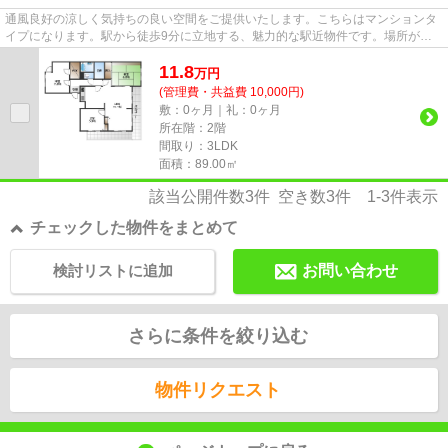
通風良好の涼しく気持ちの良い空間をご提供いたします。こちらはマンションタ
イプになります。駅から徒歩9分に立地する、魅力的な駅近物件です。場所が平
坦なのは、ランニングをする上...
11.8
万
円
(管理費・共益費 10,000円)
敷：0ヶ月｜礼：0ヶ月
所在階：2階
間取り：3LDK
面積：89.00㎡
該当公開件数
3
件 空き数
3
件
1-3
件表示
チェックした物件をまとめて
検討リストに追加
お問い合わせ
さらに条件を絞り込む
物件リクエスト