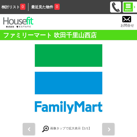
0
0
検討リスト
最近見た物件
お問合せ
ファミリーマート 吹田千里山西店
前
次
画像タップで拡大表示【
1
/1】