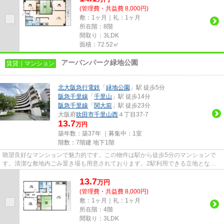
(管理費・共益費 8,000円)
敷：1ヶ月｜礼：1ヶ月
所在階：8階
間取り：3LDK
面積：72.52㎡
アーバンパーク緑地公園
賃貸｜マンション
北大阪急行電鉄
「
緑地公園
」駅 徒歩5分
阪急千里線
「
千里山
」駅 徒歩14分
阪急千里線
「
関大前
」駅 徒歩23分
大阪府
吹田市
千里山西
４丁目37-7
13.7
万円
築年数：築37年 ｜募集中：
1室
階数：7階建 地下1階
眺望良好なマンションで魅力的です。この物件は駅から徒歩5分のマンションで
す。清潔な敷地内ごみ置き場も用意されております。2駅利用できる立地となっ
ていて、アクセスが良いです。...
13.7
万
円
(管理費・共益費 8,000円)
敷：1ヶ月｜礼：1ヶ月
所在階：4階
間取り：3LDK