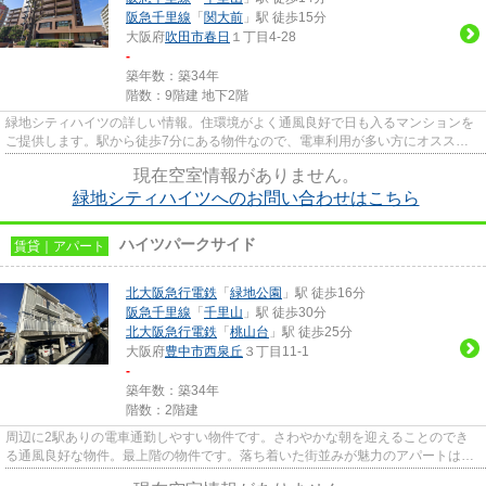
阪急千里線
「
関大前
」駅 徒歩15分
大阪府
吹田市
春日
１丁目4-28
-
築年数：築34年
階数：9階建 地下2階
緑地シティハイツの詳しい情報。住環境がよく通風良好で日も入るマンションを
ご提供します。駅から徒歩7分にある物件なので、電車利用が多い方にオススメ
です。駐車場まで100mの物件、...
現在空室情報がありません。
緑地シティハイツへのお問い合わせはこちら
ハイツパークサイド
賃貸｜アパート
北大阪急行電鉄
「
緑地公園
」駅 徒歩16分
阪急千里線
「
千里山
」駅 徒歩30分
北大阪急行電鉄
「
桃山台
」駅 徒歩25分
大阪府
豊中市
西泉丘
３丁目11-1
-
築年数：築34年
階数：2階建
周辺に2駅ありの電車通勤しやすい物件です。さわやかな朝を迎えることのでき
る通風良好な物件。最上階の物件です。落ち着いた街並みが魅力のアパートはこ
ちらです。どういった設備が必...