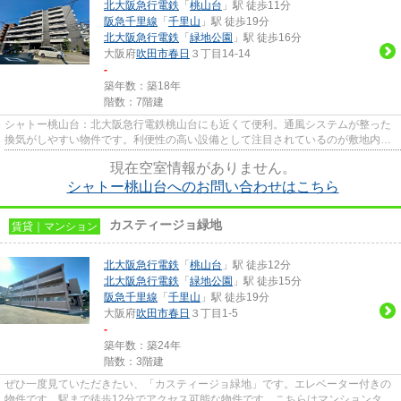
北大阪急行電鉄
「
桃山台
」駅 徒歩11分
阪急千里線
「
千里山
」駅 徒歩19分
北大阪急行電鉄
「
緑地公園
」駅 徒歩16分
大阪府
吹田市
春日
３丁目14-14
-
築年数：築18年
階数：7階建
シャトー桃山台：北大阪急行電鉄桃山台にも近くて便利。通風システムが整った
換気がしやすい物件です。利便性の高い設備として注目されているのが敷地内ご
み置き場です。付近に駅が2つ...
現在空室情報がありません。
シャトー桃山台へのお問い合わせはこちら
カスティージョ緑地
賃貸｜マンション
北大阪急行電鉄
「
桃山台
」駅 徒歩12分
北大阪急行電鉄
「
緑地公園
」駅 徒歩15分
阪急千里線
「
千里山
」駅 徒歩19分
大阪府
吹田市
春日
３丁目1-5
-
築年数：築24年
階数：3階建
ぜひ一度見ていただきたい、「カスティージョ緑地」です。エレベーター付きの
物件です。駅まで徒歩12分でアクセス可能な物件です。こちらはマンションタイ