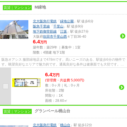
M緑地
賃貸｜マンション
北大阪急行電鉄
「
緑地公園
」駅 徒歩6分
阪急千里線
「
千里山
」駅 徒歩9分
地下鉄御堂筋線
「
江坂
」駅 徒歩27分
大阪府
吹田市
千里山西
４丁目36-40
6.4
万円
築年数：築29年 ｜募集中：
1室
階数：4階建 地下1階
阪急オアシス 服部緑地店まで478mです。高いニーズのある、駅徒歩6分の物件で
す。眺望良好なエリアで魅力的です。通風良好な条件は健康面でも大切です。そ
んな観点からもおすすめの物...
6.4
万
円
(管理費・共益費 5,000円)
敷：0ヶ月｜礼：0ヶ月
所在階：2階
間取り：1K
面積：28.60㎡
グランベール桃山台
賃貸｜マンション
北大阪急行電鉄
「
桃山台
」駅 徒歩12分