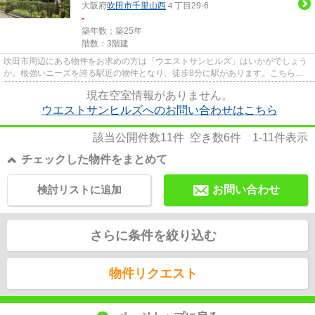
大阪府
吹田市
千里山西
４丁目29-6
-
築年数：築25年
階数：3階建
吹田市周辺にある物件をお求めの方は「ウエストサンヒルズ」はいかがでしょう
か。根強いニーズを誇る駅近の物件となり、徒歩8分に駅があります。こちらの
物件はマンションです。2駅利...
現在空室情報がありません。
ウエストサンヒルズへのお問い合わせはこちら
該当公開件数
11
件 空き数
6
件
1-11
件表示
チェックした物件をまとめて
検討リストに追加
お問い合わせ
さらに条件を絞り込む
物件リクエスト