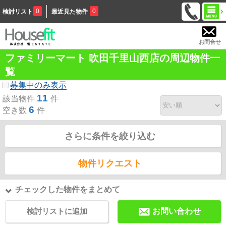
0
0
検討リスト
最近見た物件
お問合せ
ファミリーマート 吹田千里山西店の周辺物件一
覧
募集中のみ表示
11
該当物件
件
6
空き数
件
さらに条件を絞り込む
物件リクエスト
チェックした物件をまとめて
検討リストに追加
お問い合わせ