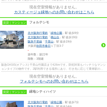
プになります。吹田市エリア...
現在空室情報がありません。
カスティージョ緑地へのお問い合わせはこちら
フォルテシモ
賃貸｜マンション
北大阪急行電鉄
「
緑地公園
」駅 徒歩9分
北大阪急行電鉄
「
桃山台
」駅 徒歩19分
阪急千里線
「
千里山
」駅 徒歩19分
大阪府
吹田市
春日
１丁目3-7
-
築年数：築22年
階数：3階建
阪急OASIS(オアシス) 千里山竹園店まで426mです。防犯対策もバッチリなマンシ
ョンタイプの物件です。2駅利用できる場所にあり、行き先に応じて乗車駅の使
い分けができます。こちらは徒...
現在空室情報がありません。
フォルテシモへのお問い合わせはこちら
緑地シティハイツ
賃貸｜マンション
北大阪急行電鉄
「
緑地公園
」駅 徒歩7分
阪急千里線
「
千里山
」駅 徒歩14分