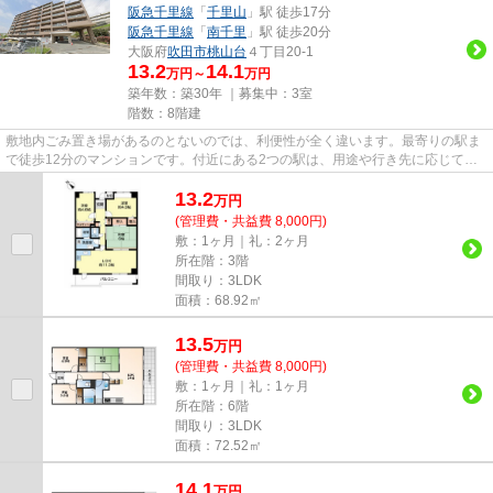
阪急千里線
「
千里山
」駅 徒歩17分
阪急千里線
「
南千里
」駅 徒歩20分
大阪府
吹田市
桃山台
４丁目20-1
13.2
14.1
万円～
万円
築年数：築30年 ｜募集中：
3室
階数：8階建
敷地内ごみ置き場があるのとないのでは、利便性が全く違います。最寄りの駅ま
で徒歩12分のマンションです。付近にある2つの駅は、用途や行き先に応じて使
い分けることができます。バス...
13.2
万
円
(管理費・共益費 8,000円)
敷：1ヶ月｜礼：2ヶ月
所在階：3階
間取り：3LDK
面積：68.92㎡
13.5
万
円
(管理費・共益費 8,000円)
敷：1ヶ月｜礼：1ヶ月
所在階：6階
間取り：3LDK
面積：72.52㎡
14.1
万
円