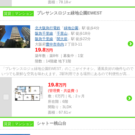
面積：78.18㎡
プレサンスロジェ緑地公園EWEST
賃貸｜マンション
北大阪急行電鉄
「
緑地公園
」駅 徒歩4分
阪急千里線
「
千里山
」駅 徒歩18分
阪急千里線
「
関大前
」駅 徒歩22分
大阪府
豊中市
寺内
２丁目3-11
19.8
万円
築年数：築8年 ｜募集中：
1室
階数：14階建 地下1階
「プレサンスロジェ緑地公園EWEST」のここがイチオシ。通風良好の物件なので
いつでも新鮮な空気を味わえます。2駅利用できる場所にあるので利便性が高い
です。エレベーターがある物件...
19.8
万
円
(管理費・共益費 -)
敷：0万円｜礼：2ヶ月
所在階：6階
間取り：3LDK
面積：67.61㎡
シャトー桃山台
賃貸｜マンション