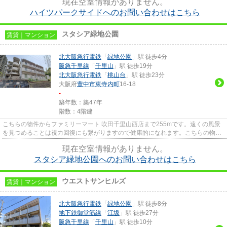
現在空室情報がありません。
ハイツパークサイドへのお問い合わせはこちら
スタシア緑地公園
賃貸｜マンション
北大阪急行電鉄
「
緑地公園
」駅 徒歩4分
阪急千里線
「
千里山
」駅 徒歩19分
北大阪急行電鉄
「
桃山台
」駅 徒歩23分
大阪府
豊中市
東寺内町
16-18
-
築年数：築47年
階数：4階建
こちらの物件からファミリーマート 吹田千里山西店まで255mです。遠くの風景
を見つめることは視力回復にも繋がりますので健康的になれます。こちらの物件
はマンションです。徒歩4分で...
現在空室情報がありません。
スタシア緑地公園へのお問い合わせはこちら
ウエストサンヒルズ
賃貸｜マンション
北大阪急行電鉄
「
緑地公園
」駅 徒歩8分
地下鉄御堂筋線
「
江坂
」駅 徒歩27分
阪急千里線
「
千里山
」駅 徒歩10分