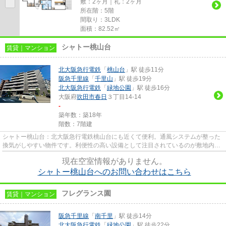
敷：2ヶ月｜礼：2ヶ月
所在階：5階
間取り：3LDK
面積：82.52㎡
シャトー桃山台
賃貸｜マンション
北大阪急行電鉄
「
桃山台
」駅 徒歩11分
阪急千里線
「
千里山
」駅 徒歩19分
北大阪急行電鉄
「
緑地公園
」駅 徒歩16分
大阪府
吹田市
春日
３丁目14-14
-
築年数：築18年
階数：7階建
シャトー桃山台：北大阪急行電鉄桃山台にも近くて便利。通風システムが整った
換気がしやすい物件です。利便性の高い設備として注目されているのが敷地内ご
み置き場です。付近に駅が2つ...
現在空室情報がありません。
シャトー桃山台へのお問い合わせはこちら
フレグランス園
賃貸｜マンション
阪急千里線
「
南千里
」駅 徒歩14分
北大阪急行電鉄
「
緑地公園
」駅 徒歩22分