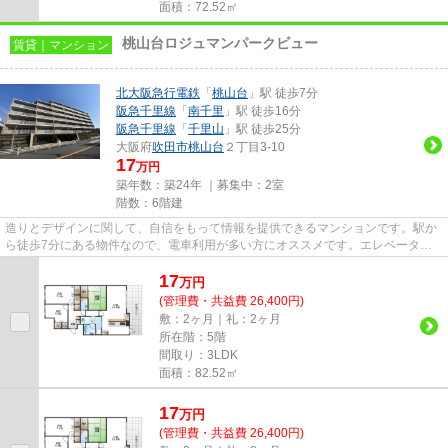
面積：72.52㎡
桃山台ロジュマンパークビュー
賃貸｜マンション
北大阪急行電鉄
「
桃山台
」駅 徒歩7分
阪急千里線
「
南千里
」駅 徒歩16分
阪急千里線
「
千里山
」駅 徒歩25分
大阪府
吹田市
桃山台
２丁目3-10
17
万円
築年数：築24年 ｜募集中：
2室
階数：6階建
造りとデザインに関して、自信をもって情報を提供できるマンションです。駅か
ら徒歩7分にある物件なので、電車利用が多い方にオススメです。エレベーター
がある物件です。2駅利用可能...
17
万
円
(管理費・共益費 26,400円)
敷：2ヶ月｜礼：2ヶ月
所在階：5階
間取り：3LDK
面積：82.52㎡
17
万
円
(管理費・共益費 26,400円)