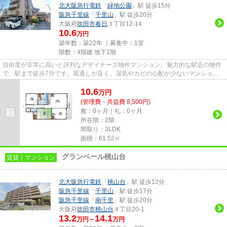
北大阪急行電鉄
「
緑地公園
」駅 徒歩15分
阪急千里線
「
千里山
」駅 徒歩20分
大阪府
吹田市
春日
３丁目12-14
10.6
万円
築年数：築22年 ｜募集中：
1室
階数：4階建 地下1階
自由度が非常に高いと評判なデザイナーズ物件マンション。魅力的な駅近の物件
で、駅まで徒歩7分です。風通しが良く、湿気やカビの心配が少ないマンション
です。駐車場まで100mのマンシ...
10.6
万
円
(管理費・共益費 8,500円)
敷：0ヶ月｜礼：0ヶ月
所在階：2階
間取り：3LDK
面積：61.52㎡
グランベール桃山台
賃貸｜マンション
北大阪急行電鉄
「
桃山台
」駅 徒歩12分
阪急千里線
「
千里山
」駅 徒歩17分
阪急千里線
「
南千里
」駅 徒歩20分
大阪府
吹田市
桃山台
４丁目20-1
13.2
14.1
万円～
万円