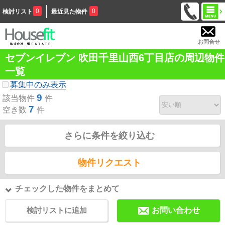
0
0
検討リスト
最近見た物件
お問合せ
セブンイレブン 吹田千里山西6丁目店の周辺物件
一覧
募集中のみ表示
9
該当物件
件
7
空き数
件
さらに条件を絞り込む
物件リクエスト
チェックした物件をまとめて
検討リストに追加
お問い合わせ