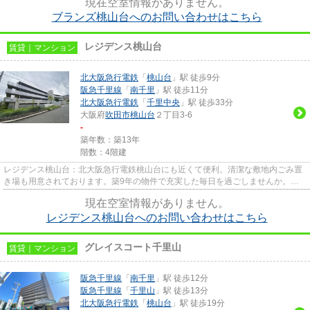
現在空室情報がありません。
ブランズ桃山台へのお問い合わせはこちら
レジデンス桃山台
賃貸｜マンション
北大阪急行電鉄
「
桃山台
」駅 徒歩9分
阪急千里線
「
南千里
」駅 徒歩11分
北大阪急行電鉄
「
千里中央
」駅 徒歩33分
大阪府
吹田市
桃山台
２丁目3-6
-
築年数：築13年
階数：4階建
レジデンス桃山台：北大阪急行電鉄桃山台にも近くて便利。清潔な敷地内ごみ置
き場も用意されております。築9年の物件で充実した毎日を過ごしませんか。通
風システムが整った、住環境の...
現在空室情報がありません。
レジデンス桃山台へのお問い合わせはこちら
グレイスコート千里山
賃貸｜マンション
阪急千里線
「
南千里
」駅 徒歩12分
阪急千里線
「
千里山
」駅 徒歩13分
北大阪急行電鉄
「
桃山台
」駅 徒歩19分