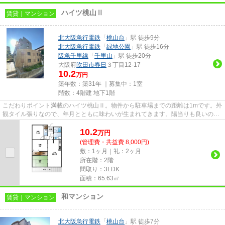
ハイツ桃山Ⅱ
賃貸｜マンション
北大阪急行電鉄
「
桃山台
」駅 徒歩9分
北大阪急行電鉄
「
緑地公園
」駅 徒歩16分
阪急千里線
「
千里山
」駅 徒歩20分
大阪府
吹田市
春日
３丁目12-17
10.2
万円
築年数：築31年 ｜募集中：
1室
階数：4階建 地下1階
こだわりポイント満載のハイツ桃山Ⅱ。物件から駐車場までの距離は1mです。外
観タイル張りなので、年月とともに味わいが生まれてきます。陽当りも良いの
で、清々しい朝を迎えることので...
10.2
万
円
(管理費・共益費 8,000円)
敷：1ヶ月｜礼：2ヶ月
所在階：2階
間取り：3LDK
面積：65.63㎡
和マンション
賃貸｜マンション
北大阪急行電鉄
「
桃山台
」駅 徒歩7分