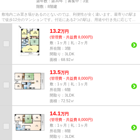
築年数：築30年 ｜募集中：
3室
階数：8階建
敷地内ごみ置き場があるのとないのでは、利便性が全く違います。最寄りの駅ま
で徒歩12分のマンションです。付近にある2つの駅は、用途や行き先に応じて使
い分けることができます。バス...
13.2
万
円
(管理費・共益費 8,000円)
敷：1ヶ月｜礼：2ヶ月
所在階：3階
間取り：3LDK
面積：68.92㎡
13.5
万
円
(管理費・共益費 8,000円)
敷：1ヶ月｜礼：1ヶ月
所在階：6階
間取り：3LDK
面積：72.52㎡
14.1
万
円
(管理費・共益費 8,000円)
敷：1ヶ月｜礼：1ヶ月
所在階：8階
間取り：3LDK