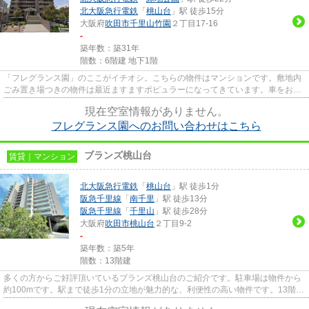
北大阪急行電鉄
「
桃山台
」駅 徒歩15分
大阪府
吹田市
千里山竹園
２丁目17-16
-
築年数：築31年
階数：6階建 地下1階
「フレグランス園」のここがイチオシ。こちらの物件はマンションです。敷地内
ごみ置き場つきの物件は最近ますますポピュラーになってきています。車をお持
ちの方にもオススメの、自走...
現在空室情報がありません。
フレグランス園へのお問い合わせはこちら
ブランズ桃山台
賃貸｜マンション
北大阪急行電鉄
「
桃山台
」駅 徒歩1分
阪急千里線
「
南千里
」駅 徒歩13分
阪急千里線
「
千里山
」駅 徒歩28分
大阪府
吹田市
桃山台
２丁目9-2
-
築年数：築5年
階数：13階建
多くの方からご好評頂いているブランズ桃山台のご紹介です。駐車場は物件から
約100mです。駅まで徒歩1分の立地が魅力的な、利便性の高い物件です。13階建
ての建物で地域にマッチした物...