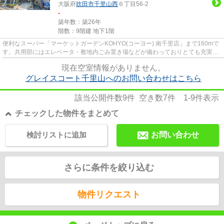
大阪府
吹田市
千里山西
６丁目56-2
-
築年数：築26年
階数：9階建 地下1階
便利なスーパー「マーケットガーデンKOHYO(コーヨー) 南千里店」まで160mで
す。共用部にはエレベータ・敷地内ごみ置き場などが備わっておりとても充実し
ています。雨風から骨組みを守...
現在空室情報がありません。
グレイスコート千里山へのお問い合わせはこちら
該当公開件数
9
件 空き数
7
件
1-9
件表示
チェックした物件をまとめて
検討リストに追加
お問い合わせ
さらに条件を絞り込む
物件リクエスト