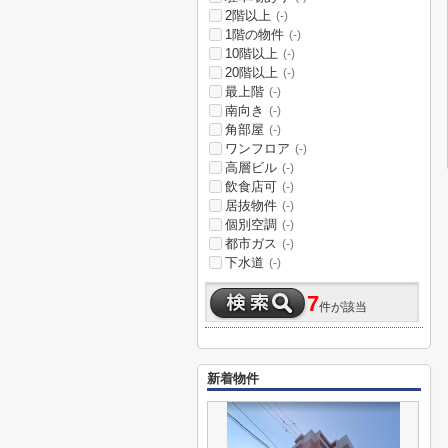
2階以上
(-)
1階の物件
(-)
10階以上
(-)
20階以上
(-)
最上階
(-)
南向き
(-)
角部屋
(-)
ワンフロア
(-)
高層ビル
(-)
飲食店可
(-)
居抜物件
(-)
個別空調
(-)
都市ガス
(-)
下水道
(-)
7
件が該当
新着物件