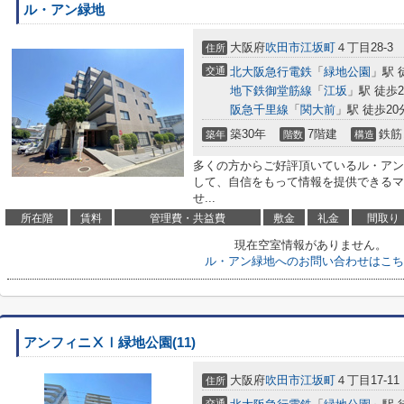
ル・アン緑地
大阪府
吹田市
江坂町
４丁目28-3
住所
交通
北大阪急行電鉄
「
緑地公園
」駅 
地下鉄御堂筋線
「
江坂
」駅 徒歩2
阪急千里線
「
関大前
」駅 徒歩20
築30年
7階建
鉄筋
築年
階数
構造
多くの方からご好評頂いているル・アン
して、自信をもって情報を提供できるマ
せ...
所在階
賃料
管理費・共益費
敷金
礼金
間取り
現在空室情報がありません。
ル・アン緑地へのお問い合わせはこち
アンフィニⅩⅠ緑地公園(11)
大阪府
吹田市
江坂町
４丁目17-11
住所
交通