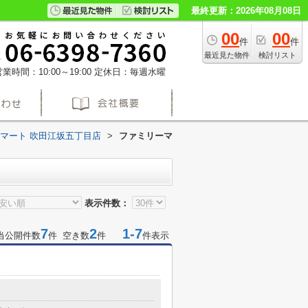
最終更新：2026年08月08日
00
00
件
件
最近見た物件
検討リスト
業時間：10:00～19:00
定休日：毎週水曜
マート 吹田江坂五丁目店
>
ファミリーマ
表示件数：
7
2
1-7
当公開件数
件 空き数
件
件表示