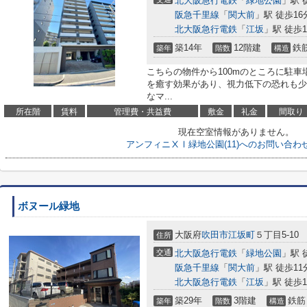
北大阪急行電鉄
「
緑地公園
」駅 
阪急千里線
「
関大前
」駅 徒歩16
北大阪急行電鉄
「
江坂
」駅 徒歩1
築14年
12階建
鉄
築年
階数
構造
こちらの物件から100mのところに駐
を癒す効果があり、視力低下の恐れも少
なマ...
所在階
賃料
管理費・共益費
敷金
礼金
間取り
現在空室情報がありません。
アンフィニⅩⅠ緑地公園(11)へのお問い合わ
ボヌール緑地
大阪府
吹田市
江坂町
５丁目5-10
住所
交通
北大阪急行電鉄
「
緑地公園
」駅 
阪急千里線
「
関大前
」駅 徒歩11
北大阪急行電鉄
「
江坂
」駅 徒歩1
築29年
3階建
鉄筋
築年
階数
構造