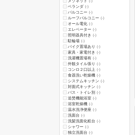
メゾネット
(-)
ベランダ
(-)
バルコニー
(-)
ルーフバルコニー
(-)
オール電化
(-)
エレベーター
(-)
照明器具付き
(-)
駐輪場
(-)
バイク置場あり
(-)
家具・家電付き
(-)
洗濯機置場有
(-)
外観タイル張り
(-)
コンロ２口以上
(-)
食器洗い乾燥機
(-)
システムキッチン
(-)
対面式キッチン
(-)
バス・トイレ別
(-)
追焚機能浴室
(-)
浴室乾燥機
(-)
温水洗浄便座
(-)
洗面台
(-)
洗髪洗面化粧台
(-)
シャワー
(-)
独立洗面台
(-)