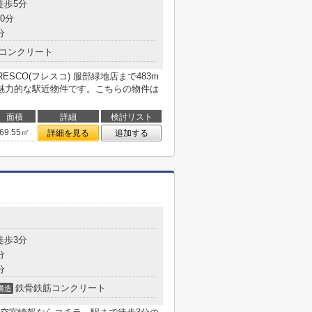
徒歩5分
0分
分
コンクリート
SCO(フレスコ) 服部緑地店まで483m
魅力的な駅近物件です。こちらの物件は
面積
詳細
検討リスト
69.55㎡
詳細を見る
追加する
徒歩3分
分
分
鉄骨鉄筋コンクリート
構造