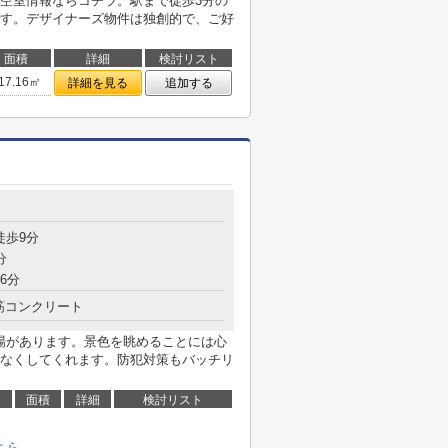
空室情報ならコチラ。駅まで徒歩3分の
す。デザイナーズ物件は独創的で、ご好
面積
詳細
検討リスト
17.16㎡
詳細を見る
追加する
徒歩9分
分
6分
筋コンクリート
車場があります。景色を眺めることには心
なくしてくれます。防犯対策もバッチリ
面積
詳細
検討リスト
ちら