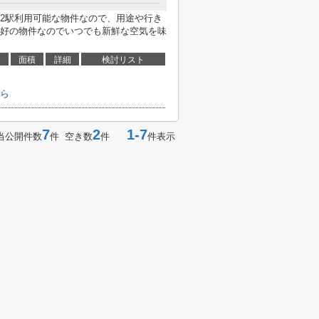
2駅利用可能な物件なので、用途や行き
好の物件なのでいつでも新鮮な空気を味
面積
詳細
検討リスト
ら
7
2
1-7
当公開件数
件 空き数
件
件表示