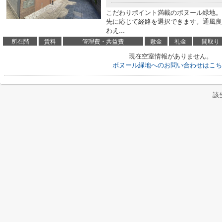
こだわりポイント満載のボヌール緑地。
先に応じて経路を選択できます。通風良
わえ...
所在階
賃料
管理費・共益費
敷金
礼金
間取り
現在空室情報がありません。
ボヌール緑地へのお問い合わせはこち
該