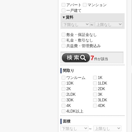
アパート
マンション
一戸建て
▼賃料
～
敷金・保証金なし
礼金・敷引なし
共益費・管理費込み
7
件が該当
間取り
ワンルーム
1K
1DK
1LDK
2K
2DK
2LDK
3K
3DK
3LDK
4K
4DK
4LDK以上
面積
～