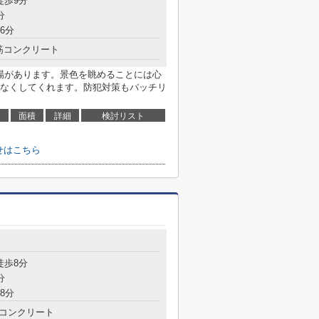
徒歩9分
分
6分
筋コンクリート
車場があります。景色を眺めることには心
なくしてくれます。防犯対策もバッチリ
面積
詳細
検討リスト
せはこちら
徒歩8分
分
8分
コンクリート