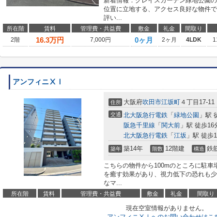
新着情報：グレイスガーデン緑地公園の
位置に立地する、アクセス良好な物件で
評い...
所在階
賃料
管理費・共益費
敷金
礼金
間取り
16.3
万円
0ヶ月
2階
7,000円
2ヶ月
4LDK
1
アンフィニⅩⅠ
大阪府
吹田市
江坂町
４丁目17-11
住所
交通
北大阪急行電鉄
「
緑地公園
」駅 
阪急千里線
「
関大前
」駅 徒歩16
北大阪急行電鉄
「
江坂
」駅 徒歩1
築14年
12階建
鉄
築年
階数
構造
こちらの物件から100mのところに駐
を癒す効果があり、視力低下の恐れも少
なマ...
所在階
賃料
管理費・共益費
敷金
礼金
間取り
現在空室情報がありません。
アンフィニⅩⅠへのお問い合わせはこ