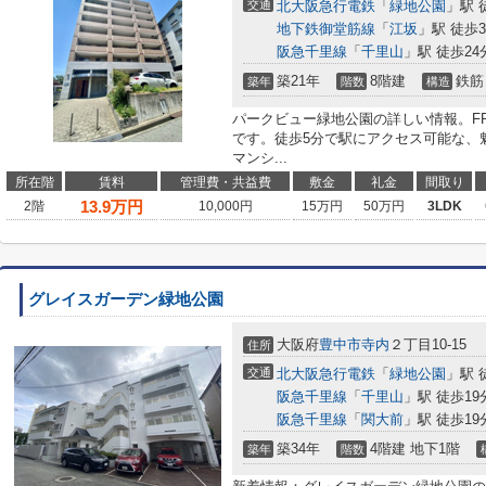
交通
北大阪急行電鉄
「
緑地公園
」駅 
地下鉄御堂筋線
「
江坂
」駅 徒歩3
阪急千里線
「
千里山
」駅 徒歩24
築21年
8階建
鉄筋
築年
階数
構造
パークビュー緑地公園の詳しい情報。FRE
です。徒歩5分で駅にアクセス可能な、
マンシ...
所在階
賃料
管理費・共益費
敷金
礼金
間取り
13.9
万円
2階
10,000円
15万円
50万円
3LDK
グレイスガーデン緑地公園
大阪府
豊中市
寺内
２丁目10-15
住所
交通
北大阪急行電鉄
「
緑地公園
」駅 
阪急千里線
「
千里山
」駅 徒歩19
阪急千里線
「
関大前
」駅 徒歩19
築34年
4階建 地下1階
築年
階数