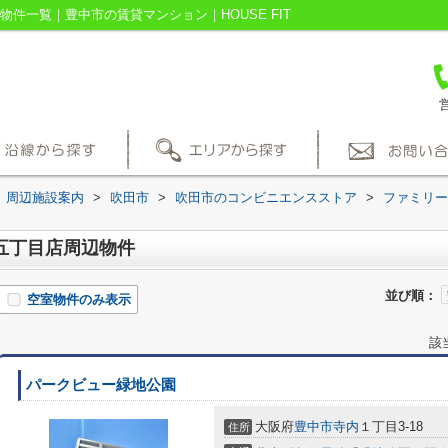
件一覧｜豊中市の賃貸マンション｜HOUSE FIT
営
周辺施設案内
>
吹田市
>
吹田市のコンビニエンスストア
>
ファミリー
五丁目店周辺物件
並び順：
空室物件のみ表示
該
パークビュー緑地公園
大阪府
豊中市
寺内
１丁目3-18
住所