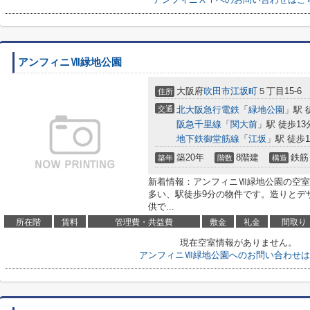
アンフィニⅦ緑地公園
大阪府
吹田市
江坂町
５丁目15-6
住所
交通
北大阪急行電鉄
「
緑地公園
」駅 
阪急千里線
「
関大前
」駅 徒歩13
地下鉄御堂筋線
「
江坂
」駅 徒歩1
築20年
8階建
鉄筋
築年
階数
構造
新着情報：アンフィニⅦ緑地公園の空室
多い、駅徒歩9分の物件です。造りとデ
供で...
所在階
賃料
管理費・共益費
敷金
礼金
間取り
現在空室情報がありません。
アンフィニⅦ緑地公園へのお問い合わせは