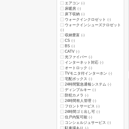
エアコン
(-)
床暖房
(-)
床下収納
(-)
ウォークインクロゼット
(-)
ウォークインシューズクロゼット
(-)
収納豊富
(-)
CS
(-)
BS
(-)
CATV
(-)
光ファイバー
(-)
インターネット対応
(-)
オートロック
(-)
TVモニタ付インターホン
(-)
宅配ボックス
(-)
24時間緊急通報システム
(-)
ディンプルキー
(-)
防犯カメラ
(-)
24時間有人管理
(-)
フロントサービス
(-)
24時間ゴミ出し可
(-)
住戸内覧可能
(-)
コンシェルジュサービス
(-)
駐車場あり
(-)