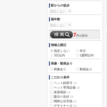
駅からの徒歩
築年数
7
件が該当
情報公開日
指定しない
本日
3日以内
1週間以内
画像・動画あり
画像あり
動画あり
こだわり条件
ペット飼育可
(-)
ペット専用設備
(-)
楽器相談
(-)
陽当り良好
(-)
閑静な住宅地
(-)
デザイナーズ
(-)