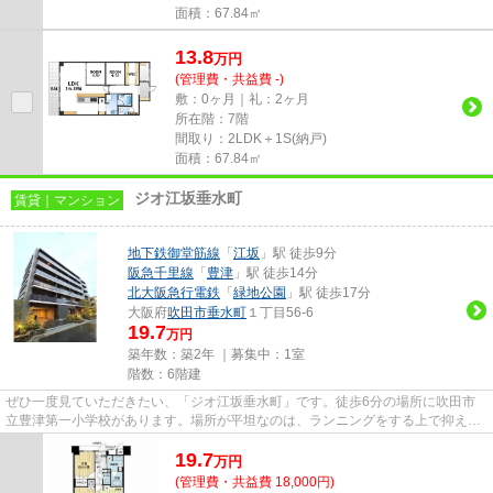
面積：67.84㎡
13.8
万
円
(管理費・共益費 -)
敷：0ヶ月｜礼：2ヶ月
所在階：7階
間取り：2LDK＋1S(納戸)
面積：67.84㎡
ジオ江坂垂水町
賃貸｜マンション
地下鉄御堂筋線
「
江坂
」駅 徒歩9分
阪急千里線
「
豊津
」駅 徒歩14分
北大阪急行電鉄
「
緑地公園
」駅 徒歩17分
大阪府
吹田市
垂水町
１丁目56-6
19.7
万円
築年数：築2年 ｜募集中：
1室
階数：6階建
ぜひ一度見ていただきたい、「ジオ江坂垂水町」です。徒歩6分の場所に吹田市
立豊津第一小学校があります。場所が平坦なのは、ランニングをする上で抑えた
いポイントですね。まだまだ新...
19.7
万
円
(管理費・共益費 18,000円)