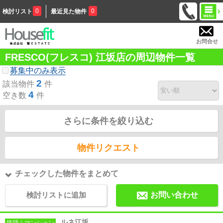
0
0
検討リスト
最近見た物件
お問合せ
FRESCO(フレスコ) 江坂店の周辺物件一覧
募集中のみ表示
2
該当物件
件
4
空き数
件
さらに条件を絞り込む
物件リクエスト
チェックした物件をまとめて
検討リストに追加
お問い合わせ
ルネ江坂
賃貸｜マンション