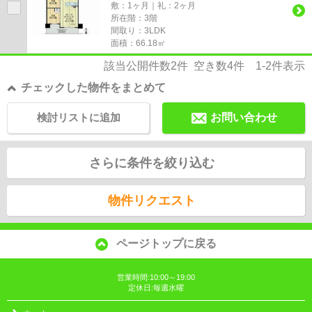
敷：1ヶ月｜礼：2ヶ月
所在階：3階
間取り：3LDK
面積：66.18㎡
該当公開件数
2
件 空き数
4
件
1-2
件表示
チェックした物件をまとめて
検討リストに追加
お問い合わせ
さらに条件を絞り込む
物件リクエスト
ページトップに戻る
営業時間:10:00～19:00
定休日:毎週水曜