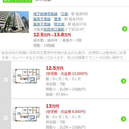
地下鉄御堂筋線
「
江坂
」駅 徒歩6分
阪急千里線
「
豊津
」駅 徒歩15分
阪急千里線
「
関大前
」駅 徒歩17分
大阪府
吹田市
江坂町
１丁目12-47
12.5
13.8
万円～
万円
築年数：築45年 ｜募集中：
3室
階数：14階建
徒歩16分の距離に吹田市立豊津中学校があるのも魅力。共用部には敷地内ごみ置
き場・エレベータなどが揃っております。地上14階建てでニーズの高い物件で
す。どこか懐かしさを感じる、...
12.5
万
円
(管理費・共益費 13,000円)
敷：0ヶ月｜礼：2ヶ月
所在階：7階
間取り：2LDK＋1S(納戸)
面積：67.84㎡
13
万
円
(管理費・共益費 8,000円)
敷：0ヶ月｜礼：2ヶ月
所在階：7階
間取り：2LDK＋1S(納戸)