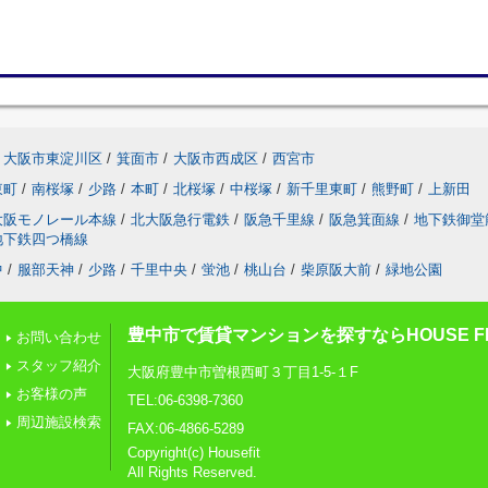
大阪市東淀川区
/
箕面市
/
大阪市西成区
/
西宮市
東町
/
南桜塚
/
少路
/
本町
/
北桜塚
/
中桜塚
/
新千里東町
/
熊野町
/
上新田
大阪モノレール本線
/
北大阪急行電鉄
/
阪急千里線
/
阪急箕面線
/
地下鉄御堂
地下鉄四つ橋線
中
/
服部天神
/
少路
/
千里中央
/
蛍池
/
桃山台
/
柴原阪大前
/
緑地公園
豊中市で賃貸マンションを探すならHOUSE FI
お問い合わせ
スタッフ紹介
大阪府豊中市曽根西町３丁目1-5-１F
お客様の声
TEL:06-6398-7360
周辺施設検索
FAX:06-4866-5289
Copyright(c) Housefit
All Rights Reserved.