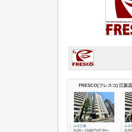
FRESCO(フレスコ) 江
ルネ江坂
ルネ
2LDK＋1S(納戸)/67.84㎡
2LD