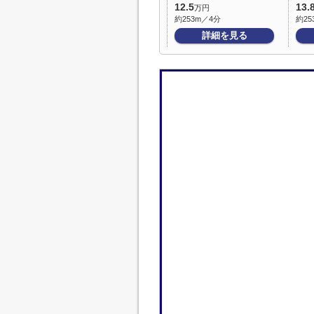
12.5
13.
万円
約253m／4分
約25
詳細を見る