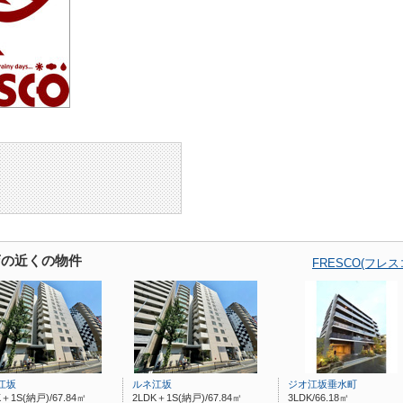
坂店の近くの物件
FRESCO(フレ
江坂
ルネ江坂
ジオ江坂垂水町
K＋1S(納戸)/67.84㎡
2LDK＋1S(納戸)/67.84㎡
3LDK/66.18㎡