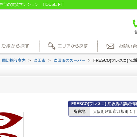
中市の賃貸マンション｜HOUSE FIT
営
周辺施設案内
>
吹田市
>
吹田市のスーパー
>
FRESCO(フレスコ) 江
FRESCO(フレスコ) 江坂店の詳細情
所在地
大阪府吹田市江坂町１丁目1