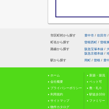
市区町村から探す
豊中市
/
吹田市
/
町名から探す
曽根西町
/
曽根
路線から探す
阪急宝塚本線
/
阪急京都本線
/
駅から探す
岡町
/
曽根
/
豊
ホーム
新築・築浅
会社概要
ペット可
プライバシーポリシー
敷・礼０
利用規約
駅徒歩10分
サイトマップ
ファミリー
物件カタログ