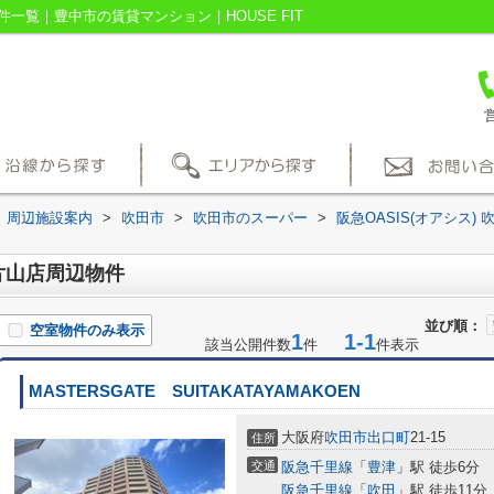
物件一覧｜豊中市の賃貸マンション｜HOUSE FIT
営
周辺施設案内
>
吹田市
>
吹田市のスーパー
>
阪急OASIS(オアシス)
田片山店周辺物件
並び順：
空室物件のみ表示
1
1-1
該当公開件数
件
件表示
MASTERSGATE SUITAKATAYAMAKOEN
大阪府
吹田市
出口町
21-15
住所
交通
阪急千里線
「
豊津
」駅 徒歩6分
阪急千里線
「
吹田
」駅 徒歩11分