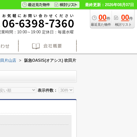
最終更新：2026年08月07日
00
00
件
件
最近見た物件
検討リスト
業時間：10:00～19:00
定休日：毎週水曜
 吹田片山店
>
阪急OASIS(オアシス) 吹田片
表示件数：