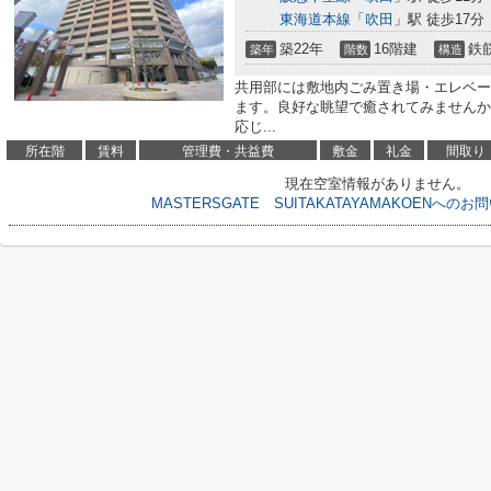
東海道本線
「
吹田
」駅 徒歩17分
築22年
16階建
鉄
築年
階数
構造
共用部には敷地内ごみ置き場・エレベー
ます。良好な眺望で癒されてみませんか
応じ...
所在階
賃料
管理費・共益費
敷金
礼金
間取り
現在空室情報がありません。
MASTERSGATE SUITAKATAYAMAKOENへ