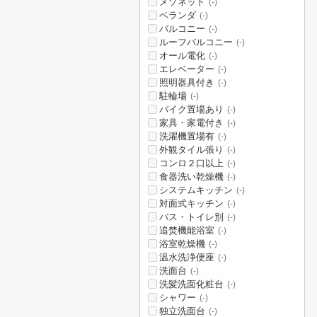
メゾネット
(-)
ベランダ
(-)
バルコニー
(-)
ルーフバルコニー
(-)
オール電化
(-)
エレベーター
(-)
照明器具付き
(-)
駐輪場
(-)
バイク置場あり
(-)
家具・家電付き
(-)
洗濯機置場有
(-)
外観タイル張り
(-)
コンロ２口以上
(-)
食器洗い乾燥機
(-)
システムキッチン
(-)
対面式キッチン
(-)
バス・トイレ別
(-)
追焚機能浴室
(-)
浴室乾燥機
(-)
温水洗浄便座
(-)
洗面台
(-)
洗髪洗面化粧台
(-)
シャワー
(-)
独立洗面台
(-)