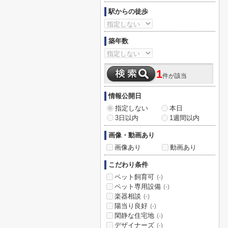
駅からの徒歩
築年数
1
件が該当
情報公開日
指定しない
本日
3日以内
1週間以内
画像・動画あり
画像あり
動画あり
こだわり条件
ペット飼育可
(-)
ペット専用設備
(-)
楽器相談
(-)
陽当り良好
(-)
閑静な住宅地
(-)
デザイナーズ
(-)