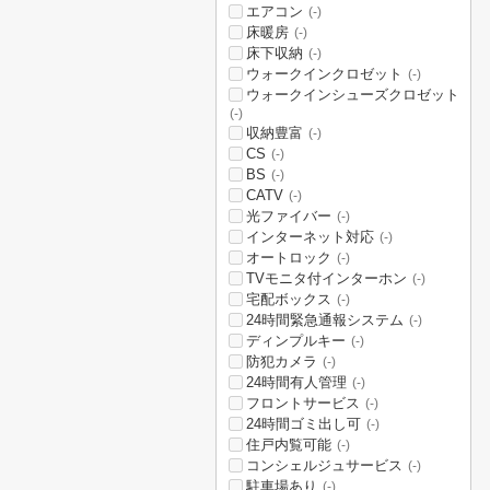
エアコン
(-)
床暖房
(-)
床下収納
(-)
ウォークインクロゼット
(-)
ウォークインシューズクロゼット
(-)
収納豊富
(-)
CS
(-)
BS
(-)
CATV
(-)
光ファイバー
(-)
インターネット対応
(-)
オートロック
(-)
TVモニタ付インターホン
(-)
宅配ボックス
(-)
24時間緊急通報システム
(-)
ディンプルキー
(-)
防犯カメラ
(-)
24時間有人管理
(-)
フロントサービス
(-)
24時間ゴミ出し可
(-)
住戸内覧可能
(-)
コンシェルジュサービス
(-)
駐車場あり
(-)