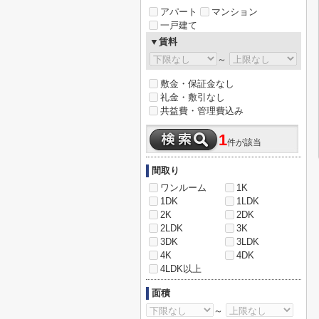
アパート
マンション
一戸建て
▼賃料
～
敷金・保証金なし
礼金・敷引なし
共益費・管理費込み
1
件が該当
間取り
ワンルーム
1K
1DK
1LDK
2K
2DK
2LDK
3K
3DK
3LDK
4K
4DK
4LDK以上
面積
～