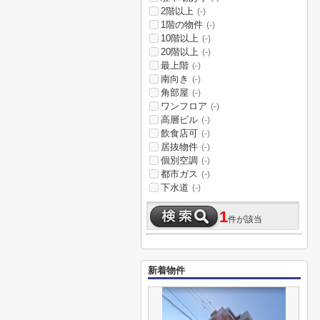
2階以上
(-)
1階の物件
(-)
10階以上
(-)
20階以上
(-)
最上階
(-)
南向き
(-)
角部屋
(-)
ワンフロア
(-)
高層ビル
(-)
飲食店可
(-)
居抜物件
(-)
個別空調
(-)
都市ガス
(-)
下水道
(-)
1
件が該当
新着物件