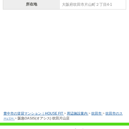
所在地
大阪府吹田市片山町２丁目4-1
豊中市の賃貸マンション｜HOUSE FIT
>
周辺施設案内
>
吹田市
>
吹田市のス
ーパー
>
阪急OASIS(オアシス) 吹田片山店