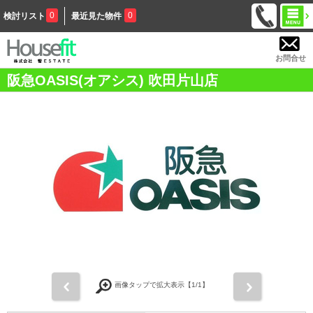
0
0
検討リスト
最近見た物件
お問合せ
阪急OASIS(オアシス) 吹田片山店
前
次
画像タップで拡大表示【
1
/1】