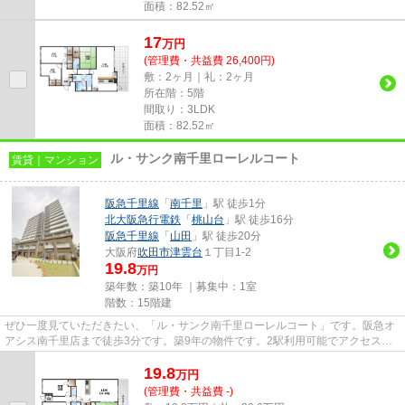
面積：82.52㎡
17
万
円
(管理費・共益費 26,400円)
敷：2ヶ月｜礼：2ヶ月
所在階：5階
間取り：3LDK
面積：82.52㎡
ル・サンク南千里ローレルコート
賃貸｜マンション
阪急千里線
「
南千里
」駅 徒歩1分
北大阪急行電鉄
「
桃山台
」駅 徒歩16分
阪急千里線
「
山田
」駅 徒歩20分
大阪府
吹田市
津雲台
１丁目1-2
19.8
万円
築年数：築10年 ｜募集中：
1室
階数：15階建
ぜひ一度見ていただきたい、「ル・サンク南千里ローレルコート」です。阪急オ
アシス南千里店まで徒歩3分です。築9年の物件です。2駅利用可能でアクセスの
良いマンションです。吹田市エ...
19.8
万
円
(管理費・共益費 -)