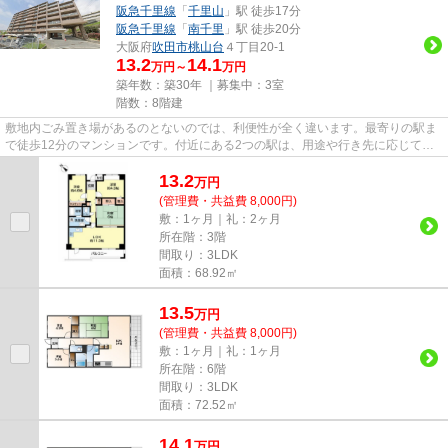
阪急千里線
「
千里山
」駅 徒歩17分
阪急千里線
「
南千里
」駅 徒歩20分
大阪府
吹田市
桃山台
４丁目20-1
13.2
14.1
万円～
万円
築年数：築30年 ｜募集中：
3室
階数：8階建
敷地内ごみ置き場があるのとないのでは、利便性が全く違います。最寄りの駅ま
で徒歩12分のマンションです。付近にある2つの駅は、用途や行き先に応じて使
い分けることができます。バス...
13.2
万
円
(管理費・共益費 8,000円)
敷：1ヶ月｜礼：2ヶ月
所在階：3階
間取り：3LDK
面積：68.92㎡
13.5
万
円
(管理費・共益費 8,000円)
敷：1ヶ月｜礼：1ヶ月
所在階：6階
間取り：3LDK
面積：72.52㎡
14.1
万
円