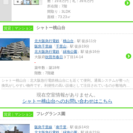
敷：19.8万円｜礼：39.6万円
所在階：7階
間取り：3LDK
面積：73.23㎡
シャトー桃山台
賃貸｜マンション
北大阪急行電鉄
「
桃山台
」駅 徒歩11分
阪急千里線
「
千里山
」駅 徒歩19分
北大阪急行電鉄
「
緑地公園
」駅 徒歩16分
大阪府
吹田市
春日
３丁目14-14
-
築年数：築18年
階数：7階建
シャトー桃山台：北大阪急行電鉄桃山台にも近くて便利。通風システムが整った
換気がしやすい物件です。利便性の高い設備として注目されているのが敷地内ご
み置き場です。付近に駅が2つ...
現在空室情報がありません。
シャトー桃山台へのお問い合わせはこちら
フレグランス園
賃貸｜マンション
阪急千里線
「
南千里
」駅 徒歩14分
北大阪急行電鉄
「
緑地公園
」駅 徒歩22分