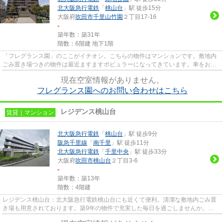
北大阪急行電鉄
「
桃山台
」駅 徒歩15分
大阪府
吹田市
千里山竹園
２丁目17-16
-
築年数：築31年
階数：6階建 地下1階
「フレグランス園」のここがイチオシ。こちらの物件はマンションです。敷地内
ごみ置き場つきの物件は最近ますますポピュラーになってきています。車をお持
ちの方にもオススメの、自走...
現在空室情報がありません。
フレグランス園へのお問い合わせはこちら
レジデンス桃山台
賃貸｜マンション
北大阪急行電鉄
「
桃山台
」駅 徒歩9分
阪急千里線
「
南千里
」駅 徒歩11分
北大阪急行電鉄
「
千里中央
」駅 徒歩33分
大阪府
吹田市
桃山台
２丁目3-6
-
築年数：築13年
階数：4階建
レジデンス桃山台：北大阪急行電鉄桃山台にも近くて便利。清潔な敷地内ごみ置
き場も用意されております。築9年の物件で充実した毎日を過ごしませんか。通
風システムが整った、住環境の...