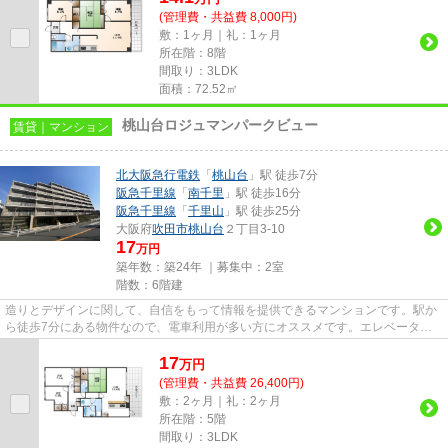
(管理費・共益費 8,000円)
敷：1ヶ月｜礼：1ヶ月
所在階：8階
間取り：3LDK
面積：72.52㎡
桃山台ロジュマンパークビュー
賃貸｜マンション
北大阪急行電鉄
「
桃山台
」駅 徒歩7分
阪急千里線
「
南千里
」駅 徒歩16分
阪急千里線
「
千里山
」駅 徒歩25分
大阪府
吹田市
桃山台
２丁目3-10
17
万円
築年数：築24年 ｜募集中：
2室
階数：6階建
造りとデザインに関して、自信をもって情報を提供できるマンションです。駅か
ら徒歩7分にある物件なので、電車利用が多い方にオススメです。エレベーター
がある物件です。2駅利用可能...
17
万
円
(管理費・共益費 26,400円)
敷：2ヶ月｜礼：2ヶ月
所在階：5階
間取り：3LDK