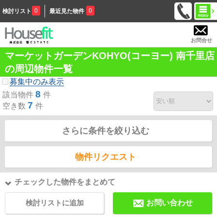
0
0
検討リスト
最近見た物件
お問合せ
マーケットガーデンKOHYO(コーヨー) 南千里店
の周辺物件一覧
募集中のみ表示
8
該当物件
件
7
空き数
件
さらに条件を絞り込む
物件リクエスト
チェックした物件をまとめて
検討リストに追加
お問い合わせ