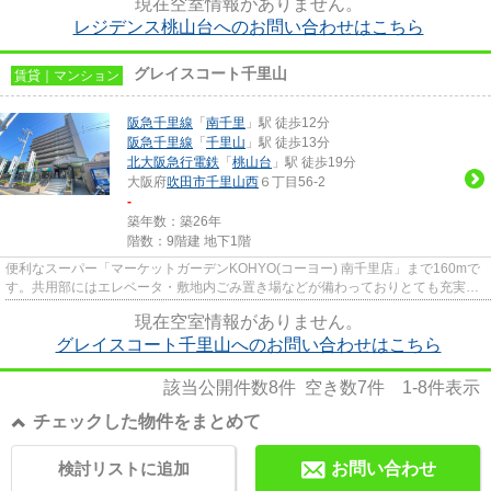
現在空室情報がありません。
レジデンス桃山台へのお問い合わせはこちら
グレイスコート千里山
賃貸｜マンション
阪急千里線
「
南千里
」駅 徒歩12分
阪急千里線
「
千里山
」駅 徒歩13分
北大阪急行電鉄
「
桃山台
」駅 徒歩19分
大阪府
吹田市
千里山西
６丁目56-2
-
築年数：築26年
階数：9階建 地下1階
便利なスーパー「マーケットガーデンKOHYO(コーヨー) 南千里店」まで160mで
す。共用部にはエレベータ・敷地内ごみ置き場などが備わっておりとても充実し
ています。雨風から骨組みを守...
現在空室情報がありません。
グレイスコート千里山へのお問い合わせはこちら
該当公開件数
8
件 空き数
7
件
1-8
件表示
チェックした物件をまとめて
検討リストに追加
お問い合わせ