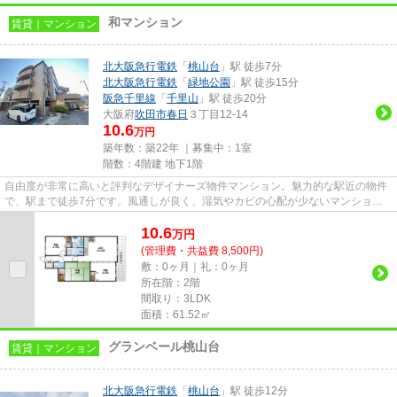
和マンション
賃貸｜マンション
北大阪急行電鉄
「
桃山台
」駅 徒歩7分
北大阪急行電鉄
「
緑地公園
」駅 徒歩15分
阪急千里線
「
千里山
」駅 徒歩20分
大阪府
吹田市
春日
３丁目12-14
10.6
万円
築年数：築22年 ｜募集中：
1室
階数：4階建 地下1階
自由度が非常に高いと評判なデザイナーズ物件マンション。魅力的な駅近の物件
で、駅まで徒歩7分です。風通しが良く、湿気やカビの心配が少ないマンション
です。駐車場まで100mのマンシ...
10.6
万
円
(管理費・共益費 8,500円)
敷：0ヶ月｜礼：0ヶ月
所在階：2階
間取り：3LDK
面積：61.52㎡
グランベール桃山台
賃貸｜マンション
北大阪急行電鉄
「
桃山台
」駅 徒歩12分