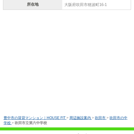
所在地
大阪府吹田市穂波町16-1
豊中市の賃貸マンション｜HOUSE FIT
>
周辺施設案内
>
吹田市
>
吹田市の中
学校
>
吹田市立第六中学校