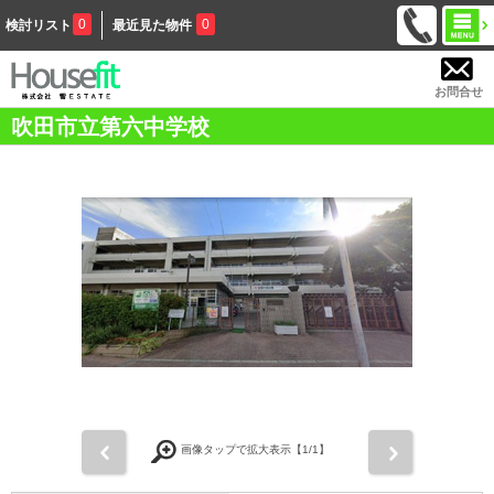
0
0
検討リスト
最近見た物件
お問合せ
吹田市立第六中学校
前
次
画像タップで拡大表示【
1
/1】