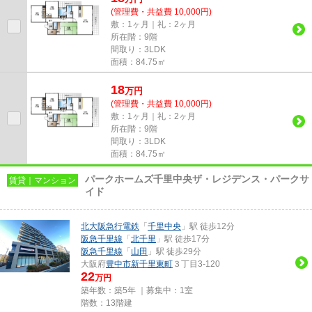
(管理費・共益費 10,000円)
敷：1ヶ月｜礼：2ヶ月
所在階：9階
間取り：3LDK
面積：84.75㎡
18
万
円
(管理費・共益費 10,000円)
敷：1ヶ月｜礼：2ヶ月
所在階：9階
間取り：3LDK
面積：84.75㎡
パークホームズ千里中央ザ・レジデンス・パークサ
賃貸｜マンション
イド
北大阪急行電鉄
「
千里中央
」駅 徒歩12分
阪急千里線
「
北千里
」駅 徒歩17分
阪急千里線
「
山田
」駅 徒歩29分
大阪府
豊中市
新千里東町
３丁目3-120
22
万円
築年数：築5年 ｜募集中：
1室
階数：13階建