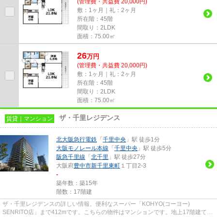
(管理費・共益費 20,000円)
敷：1ヶ月｜礼：2ヶ月
所在階：45階
間取り：2LDK
面積：75.00㎡
26
万
円
(管理費・共益費 20,000円)
敷：1ヶ月｜礼：2ヶ月
所在階：45階
間取り：2LDK
面積：75.00㎡
ザ・千里レジデンス
賃貸｜マンション
北大阪急行電鉄
「
千里中央
」駅 徒歩1分
大阪モノレール本線
「
千里中央
」駅 徒歩5分
阪急千里線
「
北千里
」駅 徒歩27分
大阪府
豊中市
新千里東町
１丁目2-3
-
築年数：築15年
階数：17階建
ザ・千里レジデンスの詳しい情報。便利なスーパー「KOHYO(コーヨー)
SENRITO店」まで412mです。こちらの物件はマンションです。地上17階建ての