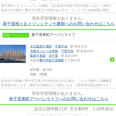
新千里桜ヶ丘メゾンシティ七番館：北大阪急行電鉄千里中央駅にも近くて便利。
徒歩7分の場所に豊中市立東丘小学校があります。うっとりする程綺麗な景色を
眺められる、誰もが憧れるマン...
現在空室情報がありません。
新千里桜ヶ丘メゾンシティ七番館へのお問い合わせはこちら
新千里東町アーバンライフ
賃貸｜マンション
北大阪急行電鉄
「
千里中央
」駅 徒歩11分
大阪モノレール本線
「
千里中央
」駅 徒歩14分
阪急千里線
「
北千里
」駅 徒歩18分
大阪府
豊中市
新千里東町
２丁目5-10
-
築年数：築19年
階数：8階建
徒歩8分の距離に豊中市立第八中学校があるのも魅力。こちらの物件には機械式
駐車場があります。電車での移動がより便利になる、2駅利用可能な物件です。
エレベーター付きの物件です。...
現在空室情報がありません。
新千里東町アーバンライフへのお問い合わせはこちら
該当公開件数
21
件 空き数
8
件
1-20
件表示