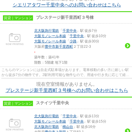
シエリアタワー千里中央へのお問い合わせはこちら
プレステージ新千里西町３号棟
賃貸｜マンション
北大阪急行電鉄
「
千里中央
」駅 徒歩7分
大阪モノレール本線
「
千里中央
」駅 徒歩10分
大阪モノレール本線
「
少路
」駅 徒歩30分
大阪府
豊中市
新千里西町
２丁目22-3
-
築年数：築41年
階数：5階建 地下1階
こちらのマンションには自走式駐車場があります。電車移動の多い方に嬉しい駅
から徒歩7分の物件です。2駅利用可能な物件なので、用途や行き先に応じて経路
を選択できます。陽当たりが...
現在空室情報がありません。
プレステージ新千里西町３号棟へのお問い合わせはこちら
ステイツ千里中央
賃貸｜マンション
北大阪急行電鉄
「
千里中央
」駅 徒歩13分
大阪モノレール本線
「
千里中央
」駅 徒歩15分
北大阪急行電鉄
「
桃山台
」駅 徒歩16分
大阪府
豊中市
上新田
１丁目83-1