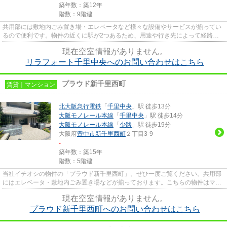
築年数：築12年
階数：9階建
共用部には敷地内ごみ置き場・エレベータなど様々な設備やサービスが揃ってい
るので便利です。物件の近くに駅が2つあるため、用途や行き先によって経路を
選べます。こちらの物件には自...
現在空室情報がありません。
リラフォート千里中央へのお問い合わせはこちら
プラウド新千里西町
賃貸｜マンション
北大阪急行電鉄
「
千里中央
」駅 徒歩13分
大阪モノレール本線
「
千里中央
」駅 徒歩14分
大阪モノレール本線
「
少路
」駅 徒歩19分
大阪府
豊中市
新千里西町
２丁目3-9
-
築年数：築15年
階数：5階建
当社イチオシの物件の「プラウド新千里西町」。ぜひ一度ご覧ください。共用部
にはエレベータ・敷地内ごみ置き場などが揃っております。こちらの物件はマン
ションです。歩いて13分ほど...
現在空室情報がありません。
プラウド新千里西町へのお問い合わせはこちら