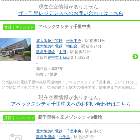
この物件なら景色もバッチリです。豊中市...
現在空室情報がありません。
ザ・千里レジデンスへのお問い合わせはこちら
アペックスシティ千里中央
賃貸｜マンション
北大阪急行電鉄
「
千里中央
」駅 徒歩11分
北大阪急行電鉄
「
桃山台
」駅 徒歩24分
阪急千里線
「
山田
」駅 徒歩24分
大阪府
豊中市
上新田
２丁目23-3
-
築年数：築37年
階数：4階建
北大阪急行電鉄千里中央駅周辺物件：アペックスシティ千里中央。歩いて11分ほ
どで駅にアクセスできる、立地の良さも魅力の物件です。駐車場までの距離は
100mです。こちらの物件は2駅が...
現在空室情報がありません。
アペックスシティ千里中央へのお問い合わせはこちら
新千里桜ヶ丘メゾンシティ6番館
賃貸｜マンション
北大阪急行電鉄
「
千里中央
」駅 徒歩6分
阪急千里線
「
北千里
」駅 徒歩21分