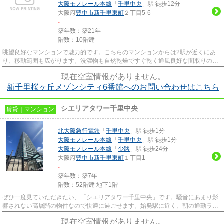
大阪モノレール本線
「
千里中央
」駅 徒歩12分
大阪府
豊中市
新千里東町
２丁目5-6
-
築年数：築21年
階数：10階建
眺望良好なマンションで魅力的です。こちらのマンションからは2駅が近くにあ
り、移動範囲も広がります。洗濯物も自然乾燥ですぐ乾く通風良好な間取りのマ
ンション。駅から徒歩6分に立...
現在空室情報がありません。
新千里桜ヶ丘メゾンシティ6番館へのお問い合わせはこちら
シエリアタワー千里中央
賃貸｜マンション
北大阪急行電鉄
「
千里中央
」駅 徒歩1分
大阪モノレール本線
「
千里中央
」駅 徒歩1分
大阪モノレール本線
「
少路
」駅 徒歩24分
大阪府
豊中市
新千里東町
１丁目1
-
築年数：築7年
階数：52階建 地下1階
ぜひ一度見ていただきたい、「シエリアタワー千里中央」です。騒音にあまり影
響されない高層階の物件なので快適に過ごせます。始発駅に近く、朝の通勤ラッ
シュでも座席に座りやすいで...
現在空室情報がありません。