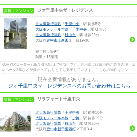
ジオ千里中央ザ・レジデンス
賃貸｜マンション
北大阪急行電鉄
「
千里中央
」駅 徒歩5分
大阪モノレール本線
「
千里中央
」駅 徒歩6分
北大阪急行電鉄
「
桃山台
」駅 徒歩23分
大阪府
豊中市
上新田
１丁目19-36
-
築年数：築9年
階数：15階建
KOHYO(コーヨー) SENRITO店まで472mです。共用部には敷地内ごみ置き場・エ
レベータ2基などが備わっておりとても充実しています。こちらの物件はマンシ
ョンです。駅から徒歩5分というア...
現在空室情報がありません。
ジオ千里中央ザ・レジデンスへのお問い合わせはこちら
リラフォート千里中央
賃貸｜マンション
北大阪急行電鉄
「
千里中央
」駅 徒歩10分
大阪モノレール本線
「
少路
」駅 徒歩19分
北大阪急行電鉄
「
桃山台
」駅 徒歩26分
大阪府
豊中市
新千里西町
２丁目3-4
-