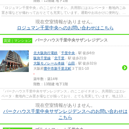
階数：12階建 地下1階
「ロジュマン千里中央」のここがイチオシ。共用部にはエレベータ・敷地内ごみ
置き場などが備わっておりとても充実しています。通勤やお出かけに便利な、徒
歩6分に駅のある物件です。通...
現在空室情報がありません。
ロジュマン千里中央へのお問い合わせはこちら
パークハウス千里中央サザンレジデンス
賃貸｜マンション
北大阪急行電鉄
「
千里中央
」駅 徒歩6分
阪急千里線
「
北千里
」駅 徒歩21分
大阪モノレール本線
「
山田
」駅 徒歩32分
大阪府
豊中市
新千里北町
３丁目1-10
-
築年数：築14年
階数：13階建 地下1階
「パークハウス千里中央サザンレジデンス」のここがイチオシ。共用部にはエレ
ベータ・敷地内ごみ置き場などが揃っており、とても充実しています。地上13階
建ての物件。造りとデザイン...
現在空室情報がありません。
パークハウス千里中央サザンレジデンスへのお問い合わせは
こちら