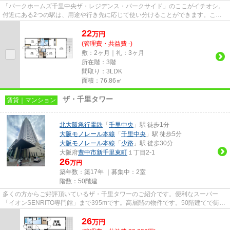
「パークホームズ千里中央ザ・レジデンス・パークサイド」のここがイチオシ。
付近にある2つの駅は、用途や行き先に応じて使い分けることができます。こち
らの物件はマンションです。駅...
22
万
円
(管理費・共益費 -)
敷：2ヶ月｜礼：3ヶ月
所在階：3階
間取り：3LDK
面積：76.86㎡
ザ・千里タワー
賃貸｜マンション
北大阪急行電鉄
「
千里中央
」駅 徒歩1分
大阪モノレール本線
「
千里中央
」駅 徒歩5分
大阪モノレール本線
「
少路
」駅 徒歩30分
大阪府
豊中市
新千里東町
１丁目2-1
26
万円
築年数：築17年 ｜募集中：
2室
階数：50階建
多くの方からご好評頂いているザ・千里タワーのご紹介です。便利なスーパー
「イオンSENRITO専門館」まで395mです。高層階の物件です。50階建てで街並
みにも馴染んだ物件です。できるだ...
26
万
円