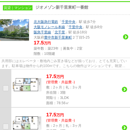
ジオメゾン新千里東町一番館
賃貸｜マンション
北大阪急行電鉄
「
千里中央
」駅 徒歩7分
大阪モノレール本線
「
千里中央
」駅 徒歩8分
阪急千里線
「
北千里
」駅 徒歩18分
大阪府
豊中市
新千里東町
２丁目5-25
17.5
万円
築年数：築23年 ｜募集中：
2室
階数：10階建
共用部にはエレベータ・敷地内ごみ置き場などが揃っており、とても充実してい
ます。駐車場は物件から約100mです。こちらの物件はマンションです。眺望良
好なエリアの物件です。こちら...
17.5
万
円
(管理費・共益費 -)
敷：2ヶ月｜礼：3ヶ月
所在階：3階
間取り：3LDK
面積：78.56㎡
17.5
万
円
(管理費・共益費 -)
敷：2ヶ月｜礼：3ヶ月