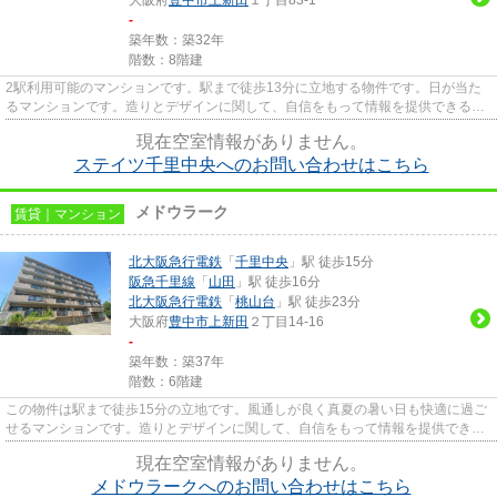
-
築年数：築32年
階数：8階建
2駅利用可能のマンションです。駅まで徒歩13分に立地する物件です。日が当た
るマンションです。造りとデザインに関して、自信をもって情報を提供できるマ
ンションです。豊中市エリアに...
現在空室情報がありません。
ステイツ千里中央へのお問い合わせはこちら
メドウラーク
賃貸｜マンション
北大阪急行電鉄
「
千里中央
」駅 徒歩15分
阪急千里線
「
山田
」駅 徒歩16分
北大阪急行電鉄
「
桃山台
」駅 徒歩23分
大阪府
豊中市
上新田
２丁目14-16
-
築年数：築37年
階数：6階建
この物件は駅まで徒歩15分の立地です。風通しが良く真夏の暑い日も快適に過ご
せるマンションです。造りとデザインに関して、自信をもって情報を提供できる
マンションです。利用可能な...
現在空室情報がありません。
メドウラークへのお問い合わせはこちら