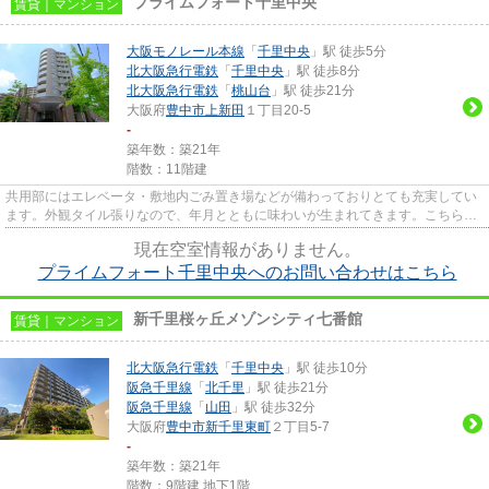
プライムフォート千里中央
賃貸｜マンション
大阪モノレール本線
「
千里中央
」駅 徒歩5分
北大阪急行電鉄
「
千里中央
」駅 徒歩8分
北大阪急行電鉄
「
桃山台
」駅 徒歩21分
大阪府
豊中市
上新田
１丁目20-5
-
築年数：築21年
階数：11階建
共用部にはエレベータ・敷地内ごみ置き場などが備わっておりとても充実してい
ます。外観タイル張りなので、年月とともに味わいが生まれてきます。こちらの
物件には自走式駐車場があり...
現在空室情報がありません。
プライムフォート千里中央へのお問い合わせはこちら
新千里桜ヶ丘メゾンシティ七番館
賃貸｜マンション
北大阪急行電鉄
「
千里中央
」駅 徒歩10分
阪急千里線
「
北千里
」駅 徒歩21分
阪急千里線
「
山田
」駅 徒歩32分
大阪府
豊中市
新千里東町
２丁目5-7
-
築年数：築21年
階数：9階建 地下1階