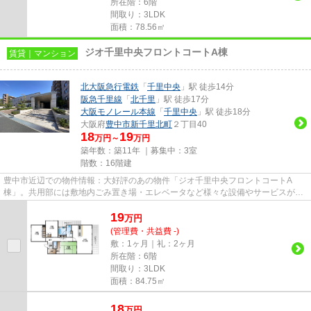
所在階：6階
間取り：3LDK
面積：78.56㎡
ジオ千里中央フロントコートA棟
賃貸｜マンション
北大阪急行電鉄
「
千里中央
」駅 徒歩14分
阪急千里線
「
北千里
」駅 徒歩17分
大阪モノレール本線
「
千里中央
」駅 徒歩18分
大阪府
豊中市
新千里北町
２丁目40
18
19
万円～
万円
築年数：築11年 ｜募集中：
3室
階数：16階建
豊中市近辺での物件情報：大好評のあの物件「ジオ千里中央フロントコートA
棟」。共用部には敷地内ごみ置き場・エレベータなど様々な設備やサービスが揃
っているので便利です。いつでも...
19
万
円
(管理費・共益費 -)
敷：1ヶ月｜礼：2ヶ月
所在階：6階
間取り：3LDK
面積：84.75㎡
18
万
円