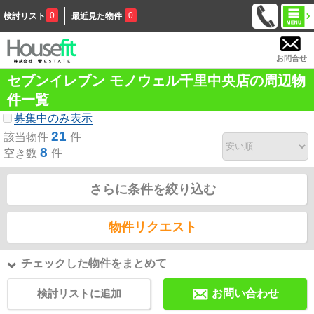
0
0
検討リスト
最近見た物件
お問合せ
セブンイレブン モノウェル千里中央店の周辺物
件一覧
募集中のみ表示
21
該当物件
件
8
空き数
件
さらに条件を絞り込む
物件リクエスト
チェックした物件をまとめて
検討リストに追加
お問い合わせ