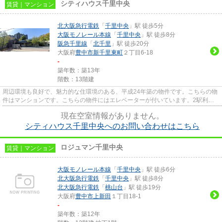
シティハウス千里中央
賃貸｜マンション
北大阪急行電鉄
「
千里中央
」駅 徒歩5分
大阪モノレール本線
「
千里中央
」駅 徒歩8分
阪急千里線
「
北千里
」駅 徒歩20分
大阪府
豊中市
新千里東町
２丁目6-18
-
築年数：築13年
階数：13階建
周辺環境も良好で、魅力的な住環境のある、平成24年築の物件です。こちらの物
件はマンションです。こちらの物件にはエレベーターが付いています。2駅利用
できる場所にあるので利便性が...
現在空室情報がありません。
シティハウス千里中央へのお問い合わせはこちら
ロジュマン千里中央
賃貸｜マンション
大阪モノレール本線
「
千里中央
」駅 徒歩6分
北大阪急行電鉄
「
千里中央
」駅 徒歩8分
北大阪急行電鉄
「
桃山台
」駅 徒歩19分
大阪府
豊中市
上新田
１丁目18-1
-
築年数：築12年