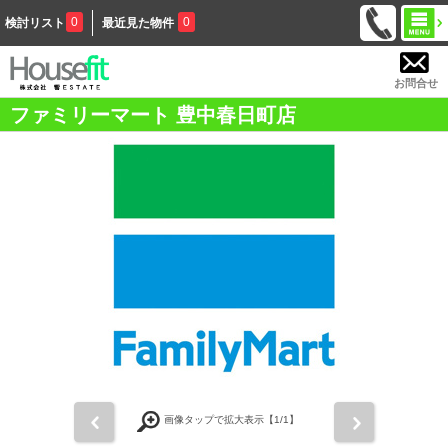
0
0
検討リスト
最近見た物件
お問合せ
ファミリーマート 豊中春日町店
前
次
画像タップで拡大表示【
1
/1】