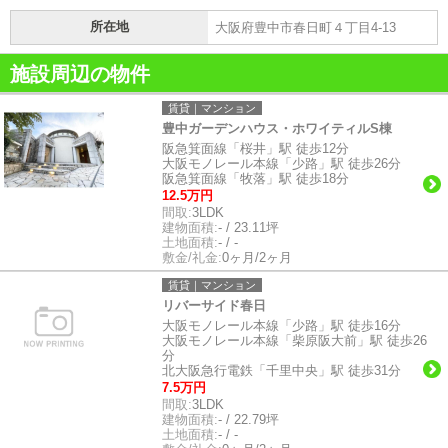
所在地
大阪府豊中市春日町４丁目4-13
施設周辺の物件
賃貸｜マンション
豊中ガーデンハウス・ホワイティルS棟
阪急箕面線「桜井」駅 徒歩12分
大阪モノレール本線「少路」駅 徒歩26分
阪急箕面線「牧落」駅 徒歩18分
12.5万円
間取:
3LDK
建物面積:
- / 23.11坪
土地面積:
- / -
敷金/礼金:
0ヶ月/2ヶ月
賃貸｜マンション
リバーサイド春日
大阪モノレール本線「少路」駅 徒歩16分
大阪モノレール本線「柴原阪大前」駅 徒歩26
分
北大阪急行電鉄「千里中央」駅 徒歩31分
7.5万円
間取:
3LDK
建物面積:
- / 22.79坪
土地面積:
- / -