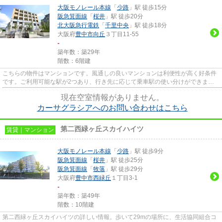
大阪モノレール本線
「
少路
」駅 徒歩15分
阪急箕面線
「
桜井
」駅 徒歩20分
北大阪急行電鉄
「
千里中央
」駅 徒歩18分
大阪府
豊中市
向丘
３丁目11-55
-
築年数：築29年
階数：6階建
こちらの物件はマンションです。風通しの良いマンションは利便性が高く好条件
です。ご利用可能な駅が2つあり、行き先に応じて乗車駅の使い分けができま
す。こちらのマンションから出て...
現在空室情報がありません。
カーサグラシアへのお問い合わせはこちら
第二西緑ヶ丘スカイハイツ
賃貸｜マンション
大阪モノレール本線
「
少路
」駅 徒歩9分
阪急箕面線
「
桜井
」駅 徒歩25分
阪急箕面線
「
牧落
」駅 徒歩29分
大阪府
豊中市
西緑丘
１丁目3-1
-
築年数：築49年
階数：10階建
第二西緑ヶ丘スカイハイツの詳しい情報。歩いて29mの場所に、生活協同組合コ