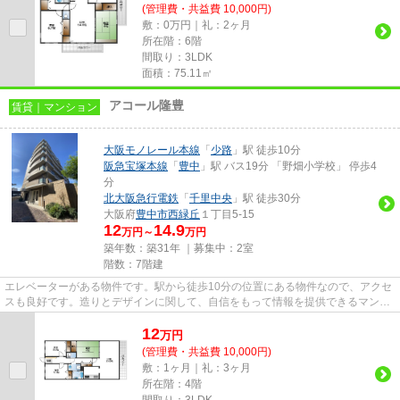
(管理費・共益費 10,000円)
敷：0万円｜礼：2ヶ月
所在階：6階
間取り：3LDK
面積：75.11㎡
アコール隆豊
賃貸｜マンション
大阪モノレール本線
「
少路
」駅 徒歩10分
阪急宝塚本線
「
豊中
」駅 バス19分 「野畑小学校」 停歩4
分
北大阪急行電鉄
「
千里中央
」駅 徒歩30分
大阪府
豊中市
西緑丘
１丁目5-15
12
14.9
万円～
万円
築年数：築31年 ｜募集中：
2室
階数：7階建
エレベーターがある物件です。駅から徒歩10分の位置にある物件なので、アクセ
スも良好です。造りとデザインに関して、自信をもって情報を提供できるマンシ
ョンです。こちらのマンショ...
12
万
円
(管理費・共益費 10,000円)
敷：1ヶ月｜礼：3ヶ月
所在階：4階
間取り：3LDK