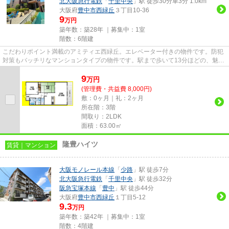
北大阪急行電鉄
「
千里中央
」駅 徒歩30分車3分 1.0km
大阪府
豊中市
西緑丘
３丁目10-36
9
万円
築年数：築28年 ｜募集中：
1室
階数：6階建
こだわりポイント満載のアミティエ西緑丘。エレベーター付きの物件です。防犯
対策もバッチリなマンションタイプの物件です。駅まで歩いて13分ほどの、魅力
的な立地の物件です。豊中市...
9
万
円
(管理費・共益費 8,000円)
敷：0ヶ月｜礼：2ヶ月
所在階：3階
間取り：2LDK
面積：63.00㎡
隆豊ハイツ
賃貸｜マンション
大阪モノレール本線
「
少路
」駅 徒歩7分
北大阪急行電鉄
「
千里中央
」駅 徒歩32分
阪急宝塚本線
「
豊中
」駅 徒歩44分
大阪府
豊中市
西緑丘
１丁目5-12
9.3
万円
築年数：築42年 ｜募集中：
1室
階数：4階建