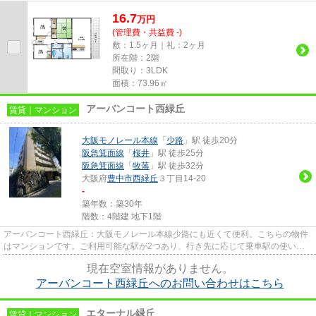
豊中市エリアと北大阪急行電鉄...
16.7
万
円
(管理費・共益費 -)
敷：1.5ヶ月｜礼：2ヶ月
所在階：2階
間取り：3LDK
面積：73.96㎡
アーバンコート西緑丘
賃貸｜マンション
大阪モノレール本線
「
少路
」駅 徒歩20分
阪急箕面線
「
桜井
」駅 徒歩25分
阪急箕面線
「
牧落
」駅 徒歩32分
大阪府
豊中市
西緑丘
３丁目14-20
-
築年数：築30年
階数：4階建 地下1階
アーバンコート西緑丘：大阪モノレール本線少路にも近くて便利。こちらの物件
はマンションです。ご利用可能な駅が2つあり、行き先に応じて乗車駅の使い分
けができます。駐車場まで100m...
現在空室情報がありません。
アーバンコート西緑丘へのお問い合わせはこちら
エターナル緑丘
賃貸｜マンション