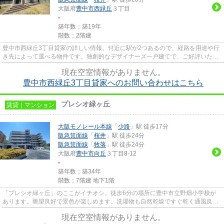
大阪府
豊中市
西緑丘
３丁目
-
築年数：築19年
階数：2階建
豊中市西緑丘3丁目貸家の詳しい情報。付近に駅が2つあるので、経路を用途や行
き先によって選べる物件です。独創的なデザイナーズ一戸建てで、ご好評いただ
いています。アレルギー予防...
現在空室情報がありません。
豊中市西緑丘3丁目貸家へのお問い合わせはこちら
プレシオ緑ヶ丘
賃貸｜マンション
大阪モノレール本線
「
少路
」駅 徒歩17分
阪急箕面線
「
桜井
」駅 徒歩24分
阪急箕面線
「
牧落
」駅 徒歩24分
大阪府
豊中市
向丘
３丁目8-12
-
築年数：築34年
階数：7階建 地下1階
「プレシオ緑ヶ丘」のここがイチオシ。徒歩6分の場所に豊中市立野畑小学校が
あります。眺望良好で景色が楽しめます。洗濯物も自然乾燥ですぐ乾く通風良好
な間取りのマンション。豊中市...
現在空室情報がありません。