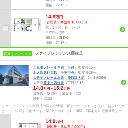
面積：72.15㎡
14.9
万
円
(管理費・共益費 10,000円)
敷：1ヶ月｜礼：3ヶ月
所在階：7階
間取り：3LDK
面積：72.15㎡
ファイブレジデンス西緑丘
賃貸｜マンション
大阪モノレール本線
「
少路
」駅 徒歩15分
北大阪急行電鉄
「
千里中央
」駅 徒歩28分
大阪モノレール本線
「
柴原阪大前
」駅 徒歩29分
大阪府
豊中市
西緑丘
３丁目12-13
14.8
15.2
万円～
万円
築年数：築13年 ｜募集中：
2室
階数：4階建
ファイブレジデンス西緑丘の詳しい情報。駅までのアクセスが良い、徒歩15分の
ところに位置する物件です。築9年の物件です。周辺に2駅ありの電車通勤しやす
いマンションです。豊中市エ...
14.8
万
円
(管理費・共益費 8,000円)