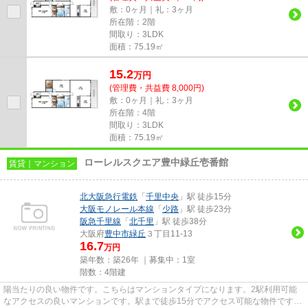
敷：0ヶ月｜礼：3ヶ月
所在階：2階
間取り：3LDK
面積：75.19㎡
15.2
万
円
(管理費・共益費 8,000円)
敷：0ヶ月｜礼：3ヶ月
所在階：4階
間取り：3LDK
面積：75.19㎡
ローレルスクエア豊中緑丘壱番館
賃貸｜マンション
北大阪急行電鉄
「
千里中央
」駅 徒歩15分
大阪モノレール本線
「
少路
」駅 徒歩23分
阪急千里線
「
北千里
」駅 徒歩38分
大阪府
豊中市
緑丘
３丁目11-13
16.7
万円
築年数：築26年 ｜募集中：
1室
階数：4階建
陽当たりの良い物件です。こちらはマンションタイプになります。2駅利用可能
なアクセスの良いマンションです。駅まで徒歩15分でアクセス可能な物件です。