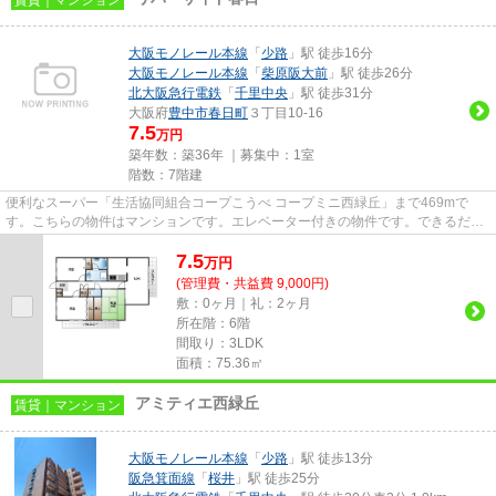
大阪モノレール本線
「
少路
」駅 徒歩16分
大阪モノレール本線
「
柴原阪大前
」駅 徒歩26分
北大阪急行電鉄
「
千里中央
」駅 徒歩31分
大阪府
豊中市
春日町
３丁目10-16
7.5
万円
築年数：築36年 ｜募集中：
1室
階数：7階建
便利なスーパー「生活協同組合コープこうべ コープミニ西緑丘」まで469mで
す。こちらの物件はマンションです。エレベーター付きの物件です。できるだけ
早めに不動産情報を集めたい方は...
7.5
万
円
(管理費・共益費 9,000円)
敷：0ヶ月｜礼：2ヶ月
所在階：6階
間取り：3LDK
面積：75.36㎡
アミティエ西緑丘
賃貸｜マンション
大阪モノレール本線
「
少路
」駅 徒歩13分
阪急箕面線
「
桜井
」駅 徒歩25分