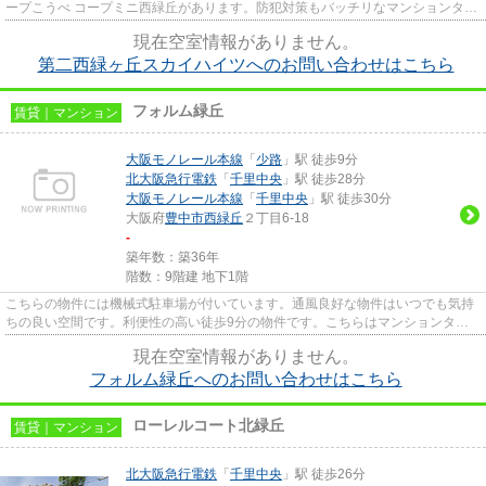
ープこうべ コープミニ西緑丘があります。防犯対策もバッチリなマンションタイ
プの物件です。魅力的な駅近...
現在空室情報がありません。
第二西緑ヶ丘スカイハイツへのお問い合わせはこちら
フォルム緑丘
賃貸｜マンション
大阪モノレール本線
「
少路
」駅 徒歩9分
北大阪急行電鉄
「
千里中央
」駅 徒歩28分
大阪モノレール本線
「
千里中央
」駅 徒歩30分
大阪府
豊中市
西緑丘
２丁目6-18
-
築年数：築36年
階数：9階建 地下1階
こちらの物件には機械式駐車場が付いています。通風良好な物件はいつでも気持
ちの良い空間です。利便性の高い徒歩9分の物件です。こちらはマンションタイ
プになります。当社スタッフが...
現在空室情報がありません。
フォルム緑丘へのお問い合わせはこちら
ローレルコート北緑丘
賃貸｜マンション
北大阪急行電鉄
「
千里中央
」駅 徒歩26分