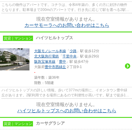
こちらの物件はアパートです。コチラは、令和4年築の、多くの方に好評の物件
となります。駐車場まで200mのアパートです。行き先に応じて駅を選べる2駅利
用可能なアパートです。こちら...
現在空室情報がありません。
カーサモーラへのお問い合わせはこちら
ハイツヒルトップス
賃貸｜マンション
大阪モノレール本線
「
少路
」駅 徒歩12分
北大阪急行電鉄
「
千里中央
」駅 徒歩29分
阪急宝塚本線
「
豊中
」駅 徒歩47分
大阪府
豊中市
西緑丘
２丁目9-1
-
築年数：築36年
階数：5階建
ハイツヒルトップスの詳しい情報。歩いて377mの場所に、イオンタウン豊中緑
丘があります。2駅利用できる場所にあるので利便性が高いです。駅まで徒歩12
分でアクセス可能な物件です。当...
現在空室情報がありません。
ハイツヒルトップスへのお問い合わせはこちら
カーサグラシア
賃貸｜マンション