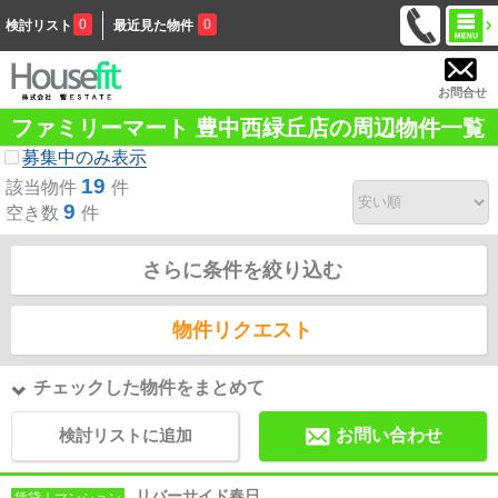
0
0
検討リスト
最近見た物件
お問合せ
ファミリーマート 豊中西緑丘店の周辺物件一覧
募集中のみ表示
19
該当物件
件
9
空き数
件
さらに条件を絞り込む
物件リクエスト
チェックした物件をまとめて
検討リストに追加
お問い合わせ
リバーサイド春日
賃貸｜マンション