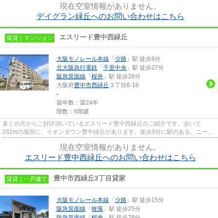
現在空室情報がありません。
デイグラン緑丘へのお問い合わせはこちら
エスリード豊中西緑丘
賃貸｜マンション
大阪モノレール本線
「
少路
」駅 徒歩9分
北大阪急行電鉄
「
千里中央
」駅 徒歩27分
阪急箕面線
「
桜井
」駅 徒歩28分
大阪府
豊中市
西緑丘
３丁目6-18
-
築年数：築24年
階数：6階建
多くの方からご好評頂いているエスリード豊中西緑丘のご紹介です。歩いて
282mの場所に、イオンタウン豊中緑丘があります。徒歩9分に駅のある、ニーズ
の高い物件です。エレベーター付き...
現在空室情報がありません。
エスリード豊中西緑丘へのお問い合わせはこちら
豊中市西緑丘3丁目貸家
賃貸｜一戸建て
大阪モノレール本線
「
少路
」駅 徒歩15分
阪急箕面線
「
牧落
」駅 徒歩25分
阪急箕面線
「
桜井
」駅 徒歩28分