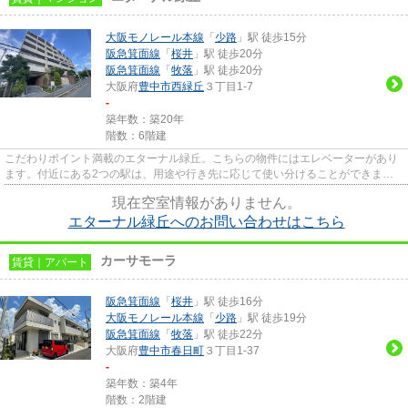
大阪モノレール本線
「
少路
」駅 徒歩15分
阪急箕面線
「
桜井
」駅 徒歩20分
阪急箕面線
「
牧落
」駅 徒歩20分
大阪府
豊中市
西緑丘
３丁目1-7
-
築年数：築20年
階数：6階建
こだわりポイント満載のエターナル緑丘。こちらの物件にはエレベーターがあり
ます。付近にある2つの駅は、用途や行き先に応じて使い分けることができま
す。車をお持ちの方にもオススメ...
現在空室情報がありません。
エターナル緑丘へのお問い合わせはこちら
カーサモーラ
賃貸｜アパート
阪急箕面線
「
桜井
」駅 徒歩16分
大阪モノレール本線
「
少路
」駅 徒歩19分
阪急箕面線
「
牧落
」駅 徒歩22分
大阪府
豊中市
春日町
３丁目1-37
-
築年数：築4年
階数：2階建