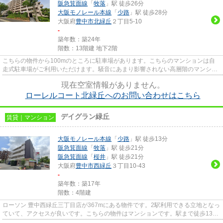
阪急箕面線
「
牧落
」駅 徒歩26分
大阪モノレール本線
「
少路
」駅 徒歩28分
大阪府
豊中市
北緑丘
２丁目5-10
-
築年数：築24年
階数：13階建 地下2階
こちらの物件から100mのところに駐車場があります。こちらのマンションは自
走式駐車場がご利用いただけます。騒音にあまり影響されない高層階のマンショ
ンなので快適に過ごせます。バ...
現在空室情報がありません。
ローレルコート北緑丘へのお問い合わせはこちら
デイグラン緑丘
賃貸｜マンション
大阪モノレール本線
「
少路
」駅 徒歩13分
阪急箕面線
「
牧落
」駅 徒歩21分
阪急箕面線
「
桜井
」駅 徒歩21分
大阪府
豊中市
西緑丘
３丁目10-43
-
築年数：築17年
階数：4階建
ローソン 豊中西緑丘三丁目店が367mにある物件です。2駅利用できる立地となっ
ていて、アクセスが良いです。こちらの物件はマンションです。駅まで徒歩13分
でアクセス可能な物件です。...