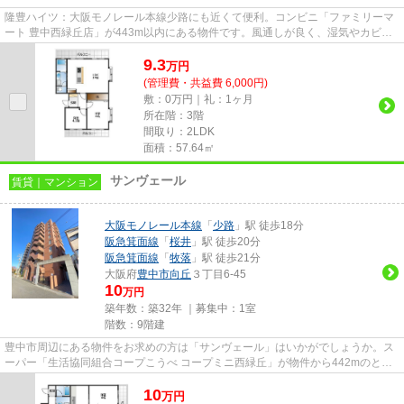
隆豊ハイツ：大阪モノレール本線少路にも近くて便利。コンビニ「ファミリーマ
ート 豊中西緑丘店」が443m以内にある物件です。風通しが良く、湿気やカビの
心配が少ない物件です。通勤や...
9.3
万
円
(管理費・共益費 6,000円)
敷：0万円｜礼：1ヶ月
所在階：3階
間取り：2LDK
面積：57.64㎡
サンヴェール
賃貸｜マンション
大阪モノレール本線
「
少路
」駅 徒歩18分
阪急箕面線
「
桜井
」駅 徒歩20分
阪急箕面線
「
牧落
」駅 徒歩21分
大阪府
豊中市
向丘
３丁目6-45
10
万円
築年数：築32年 ｜募集中：
1室
階数：9階建
豊中市周辺にある物件をお求めの方は「サンヴェール」はいかがでしょうか。ス
ーパー「生活協同組合コープこうべ コープミニ西緑丘」が物件から442mのとこ
ろにあります。共用部には敷地...
10
万
円