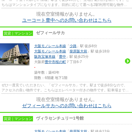
ちらはマンションタイプになります。目的に応じて選べる2駅利用可能な物件で
す。当社スタッフが地域の賃貸...
現在空室情報がありません。
ユーコート豊中へのお問い合わせはこちら
ゼフィールサカ
賃貸｜マンション
大阪モノレール本線
「
少路
」駅 徒歩8分
大阪モノレール本線
「
柴原阪大前
」駅 徒歩18分
阪急宝塚本線
「
豊中
」駅 徒歩25分
大阪府
豊中市
桜の町
７丁目6-7
-
築年数：築40年
階数：6階建 地下1階
ぜひ一度見ていただきたい、「ゼフィールサカ」です。駅まで徒歩8分なので、
アクセスの良い物件です。こちらはエレベーター付きの物件です。駐車場まで
300mの物件、いかがでしょうか。...
現在空室情報がありません。
ゼフィールサカへのお問い合わせはこちら
ヴィラセンチュリー1号館
賃貸｜マンション
大阪モノレール本線
「
柴原阪大前
」駅 徒歩12分