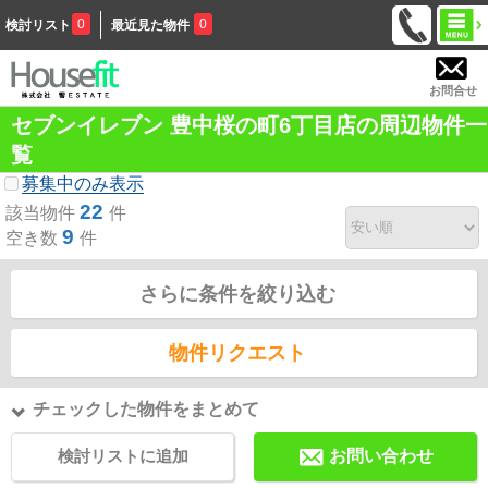
0
0
検討リスト
最近見た物件
お問合せ
セブンイレブン 豊中桜の町6丁目店の周辺物件一
覧
募集中のみ表示
22
該当物件
件
9
空き数
件
さらに条件を絞り込む
物件リクエスト
チェックした物件をまとめて
検討リストに追加
お問い合わせ