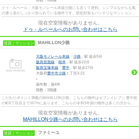
ドゥ・ルペール：大阪モノレール本線少路にも近くて便利。シンプルながらも風
の通り道がしっかり造られている物件です。防犯対策もバッチリなマンションタ
イプの物件です。電車移動の...
現在空室情報がありません。
ドゥ・ルペールへのお問い合わせはこちら
MAHILLON少路
賃貸｜マンション
大阪モノレール本線
「
少路
」駅 徒歩5分
阪急箕面線
「
桜井
」駅 徒歩22分
阪急宝塚本線
「
豊中
」駅 徒歩27分
大阪府
豊中市
少路
１丁目3-22
-
築年数：築4年
階数：3階建
こだわりポイント満載のMAHILLON少路。こちらの物件はセブンイレブン 豊中桜
の町6丁目店まで367mにあります。こちらの令和3年築の物件は多くの方からご
好評を頂いてます。こちらはマン...
現在空室情報がありません。
MAHILLON少路へのお問い合わせはこちら
ファミーユ
賃貸｜マンション