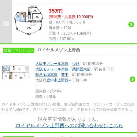
35
万
円
(管理費・共益費 10,000円)
敷：0万円｜礼：0ヶ月
所在階：12階
間取り：2LDK＋1S(納戸)
面積：137.80㎡
ロイヤルメゾン上野西
賃貸｜マンション
大阪モノレール本線
「
少路
」駅 徒歩10分
大阪モノレール本線
「
柴原阪大前
」駅 徒歩12分
阪急宝塚本線
「
豊中
」駅 徒歩18分
大阪府
豊中市
上野西
４丁目8-30
-
築年数：築23年
階数：9階建
ロイヤルメゾン上野西の詳しい情報。生活協同組合コープこうべ コープミニ桜の
町まで458mです。造りとデザインに関して、自信をもって情報を提供できるマ
ンションです。徒歩10分に駅の...
現在空室情報がありません。
ロイヤルメゾン上野西へのお問い合わせはこちら