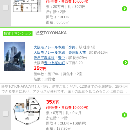
(管理費・共益費 10,000円)
敷：20万円｜礼：30万円
所在階：2階
間取り：3LDK
面積：65.56㎡
匠空TOYONAKA
賃貸｜マンション
大阪モノレール本線
「
少路
」駅 徒歩7分
大阪モノレール本線
「
柴原阪大前
」駅 徒歩16分
阪急宝塚本線
「
豊中
」駅 徒歩29分
大阪府
豊中市
桜の町
６丁目8-20
35
万円
築年数：築17年 ｜募集中：
2室
階数：12階建
匠空TOYONAKAの詳しい情報。是非ご覧ください12階建ての高層建築。2駅利用
できる場所にあり、アクセスが便利です。遠くの風景を見つめることは視力回復
にも繋がりますので健康的になれ...
35
万
円
(管理費・共益費 10,000円)
敷：0万円｜礼：0ヶ月
所在階：12階
間取り：2LDK＋1S(納戸)
面積：137.80㎡