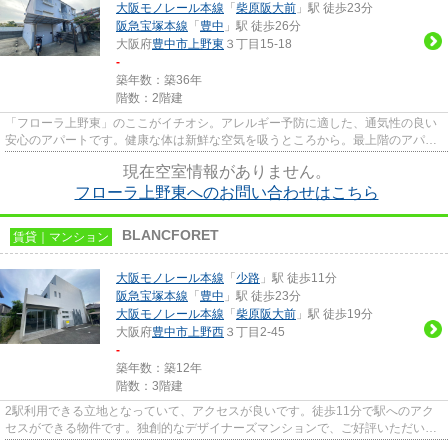
大阪モノレール本線
「
柴原阪大前
」駅 徒歩23分
阪急宝塚本線
「
豊中
」駅 徒歩26分
大阪府
豊中市
上野東
３丁目15-18
-
築年数：築36年
階数：2階建
「フローラ上野東」のここがイチオシ。アレルギー予防に適した、通気性の良い
安心のアパートです。健康な体は新鮮な空気を吸うところから。最上階のアパー
トです。駅から徒歩15分のと...
現在空室情報がありません。
フローラ上野東へのお問い合わせはこちら
BLANCFORET
賃貸｜マンション
大阪モノレール本線
「
少路
」駅 徒歩11分
阪急宝塚本線
「
豊中
」駅 徒歩23分
大阪モノレール本線
「
柴原阪大前
」駅 徒歩19分
大阪府
豊中市
上野西
３丁目2-45
-
築年数：築12年
階数：3階建
2駅利用できる立地となっていて、アクセスが良いです。徒歩11分で駅へのアク
セスができる物件です。独創的なデザイナーズマンションで、ご好評いただいて
います。眺望良好なエリアの物...