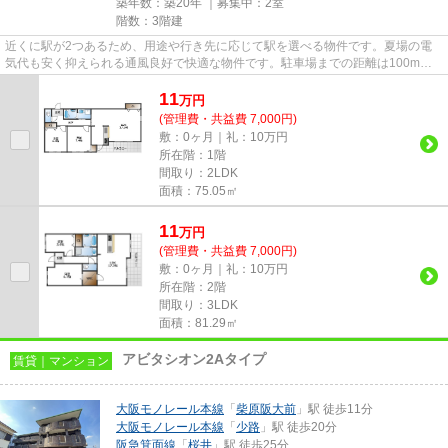
築年数：築20年 ｜募集中：
2室
階数：3階建
近くに駅が2つあるため、用途や行き先に応じて駅を選べる物件です。夏場の電
気代も安く抑えられる通風良好で快適な物件です。駐車場までの距離は100mで
す。造りとデザインに関して、自...
11
万
円
(管理費・共益費 7,000円)
敷：0ヶ月｜礼：10万円
所在階：1階
間取り：2LDK
面積：75.05㎡
11
万
円
(管理費・共益費 7,000円)
敷：0ヶ月｜礼：10万円
所在階：2階
間取り：3LDK
面積：81.29㎡
アビタシオン2Aタイプ
賃貸｜マンション
大阪モノレール本線
「
柴原阪大前
」駅 徒歩11分
大阪モノレール本線
「
少路
」駅 徒歩20分
阪急箕面線
「
桜井
」駅 徒歩25分