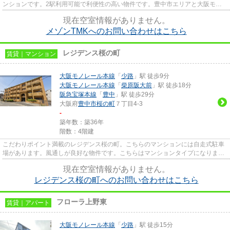
ンションです。2駅利用可能で利便性の高い物件です。豊中市エリアと大阪モノ
レール本線少路付近での賃貸マ...
現在空室情報がありません。
メゾンTMKへのお問い合わせはこちら
レジデンス桜の町
賃貸｜マンション
大阪モノレール本線
「
少路
」駅 徒歩9分
大阪モノレール本線
「
柴原阪大前
」駅 徒歩18分
阪急宝塚本線
「
豊中
」駅 徒歩29分
大阪府
豊中市
桜の町
７丁目4-3
-
築年数：築36年
階数：4階建
こだわりポイント満載のレジデンス桜の町。こちらのマンションには自走式駐車
場があります。風通しが良好な物件です。こちらはマンションタイプになりま
す。できるだけ早めに不動産情...
現在空室情報がありません。
レジデンス桜の町へのお問い合わせはこちら
フローラ上野東
賃貸｜アパート
大阪モノレール本線
「
少路
」駅 徒歩15分