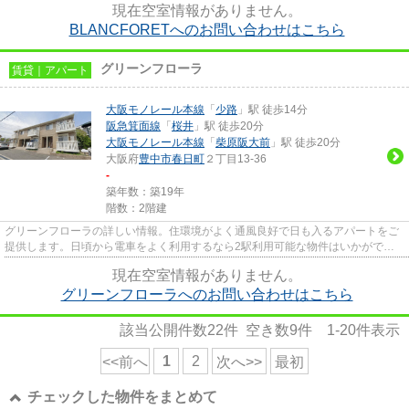
現在空室情報がありません。
BLANCFORETへのお問い合わせはこちら
グリーンフローラ
賃貸｜アパート
大阪モノレール本線
「
少路
」駅 徒歩14分
阪急箕面線
「
桜井
」駅 徒歩20分
大阪モノレール本線
「
柴原阪大前
」駅 徒歩20分
大阪府
豊中市
春日町
２丁目13-36
-
築年数：築19年
階数：2階建
グリーンフローラの詳しい情報。住環境がよく通風良好で日も入るアパートをご
提供します。日頃から電車をよく利用するなら2駅利用可能な物件はいかがでし
ょうか。最上階のアパートです...
現在空室情報がありません。
グリーンフローラへのお問い合わせはこちら
該当公開件数
22
件 空き数
9
件
1-20
件表示
1
2
<<前へ
次へ>>
最初
チェックした物件をまとめて