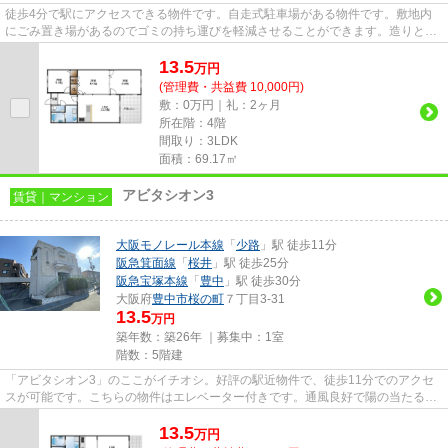
徒歩4分で駅にアクセスできる物件です。自走式駐車場がある物件です。敷地内
にごみ置き場があるのでゴミの持ち運びを軽減させることができます。造りとデ
ザインに関して、自信をもって...
13.5
万
円
(管理費・共益費 10,000円)
敷：0万円｜礼：2ヶ月
所在階：4階
間取り：3LDK
面積：69.17㎡
アビタシオン3
賃貸｜マンション
大阪モノレール本線
「
少路
」駅 徒歩11分
阪急箕面線
「
桜井
」駅 徒歩25分
阪急宝塚本線
「
豊中
」駅 徒歩30分
大阪府
豊中市
桜の町
７丁目3-31
13.5
万円
築年数：築26年 ｜募集中：
1室
階数：5階建
「アビタシオン3」のここがイチオシ。好評の駅近物件で、徒歩11分でのアクセ
スが可能です。こちらの物件はエレベーター付きです。通風良好で陽の当たる気
持ちの良い物件をご提供いたし...
13.5
万
円