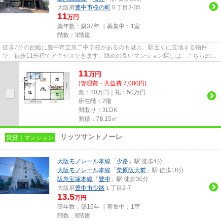
大阪府
豊中市
桜の町
５丁目3-35
11
万円
築年数：築37年 ｜募集中：
1室
階数：3階建
徒歩7分の距離に豊中市立第二中学校があるのも魅力。駅近くに立地する物件
で、徒歩11分程でアクセスできます。眺めの良いマンション探しは、こちらの場
所はいかがですか。ごみ捨ての煩...
11
万
円
(管理費・共益費 7,000円)
敷：20万円｜礼：50万円
所在階：2階
間取り：3LDK
面積：78.15㎡
リッツサントノーレ
賃貸｜マンション
大阪モノレール本線
「
少路
」駅 徒歩4分
大阪モノレール本線
「
柴原阪大前
」駅 徒歩18分
阪急宝塚本線
「
豊中
」駅 徒歩30分
大阪府
豊中市
少路
１丁目2-7
13.5
万円
築年数：築16年 ｜募集中：
1室
階数：8階建