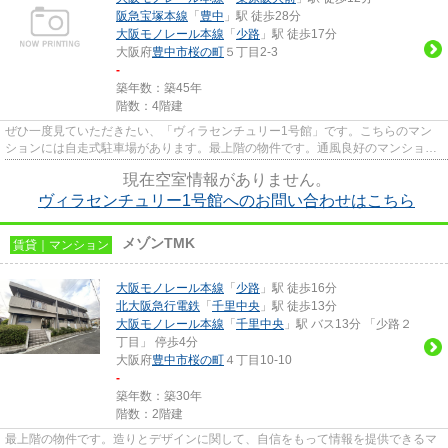
阪急宝塚本線
「
豊中
」駅 徒歩28分
大阪モノレール本線
「
少路
」駅 徒歩17分
大阪府
豊中市
桜の町
５丁目2-3
-
築年数：築45年
階数：4階建
ぜひ一度見ていただきたい、「ヴィラセンチュリー1号館」です。こちらのマン
ションには自走式駐車場があります。最上階の物件です。通風良好のマンション
なのでいつでも新鮮な空気を味...
現在空室情報がありません。
ヴィラセンチュリー1号館へのお問い合わせはこちら
メゾンTMK
賃貸｜マンション
大阪モノレール本線
「
少路
」駅 徒歩16分
北大阪急行電鉄
「
千里中央
」駅 徒歩13分
大阪モノレール本線
「
千里中央
」駅 バス13分 「少路２
丁目」 停歩4分
大阪府
豊中市
桜の町
４丁目10-10
-
築年数：築30年
階数：2階建
最上階の物件です。造りとデザインに関して、自信をもって情報を提供できるマ