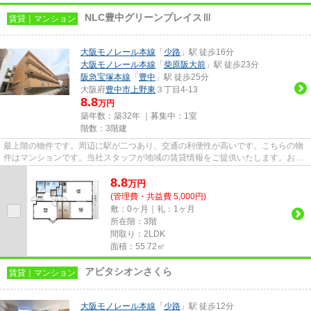
NLC豊中グリーンプレイスⅢ
賃貸｜マンション
大阪モノレール本線
「
少路
」駅 徒歩16分
大阪モノレール本線
「
柴原阪大前
」駅 徒歩23分
阪急宝塚本線
「
豊中
」駅 徒歩25分
大阪府
豊中市
上野東
３丁目4-13
8.8
万円
築年数：築32年 ｜募集中：
1室
階数：3階建
最上階の物件です。周辺に駅が二つあり、交通の利便性が高いです。こちらの物
件はマンションです。当社スタッフが地域の賃貸情報をご提供いたします。お客
様のこだわりやご要望などご...
8.8
万
円
(管理費・共益費 5,000円)
敷：0ヶ月｜礼：1ヶ月
所在階：3階
間取り：2LDK
面積：55.72㎡
アビタシオンさくら
賃貸｜マンション
大阪モノレール本線
「
少路
」駅 徒歩12分