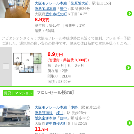
大阪モノレール本線
「
柴原阪大前
」駅 徒歩15分
阪急宝塚本線
「
豊中
」駅 徒歩26分
大阪府
豊中市
桜の町
６丁目14-25
8.9
万円
築年数：築15年 ｜募集中：
1室
階数：6階建
アビタシオンさくら：大阪モノレール本線少路にも近くて便利。アレルギー予防
に適した、通気性の良い安心の物件です。健康な体は新鮮な空気を吸うところか
ら。徒歩12分で駅へのアクセ...
8.9
万
円
(管理費・共益費 8,000円)
敷：3ヶ月｜礼：0ヶ月
所在階：2階
間取り：2LDK
面積：58.99㎡
フロレセール桜の町
賃貸｜マンション
大阪モノレール本線
「
少路
」駅 徒歩11分
阪急箕面線
「
桜井
」駅 徒歩26分
阪急宝塚本線
「
豊中
」駅 徒歩28分
大阪府
豊中市
桜の町
６丁目22-18
11
万円