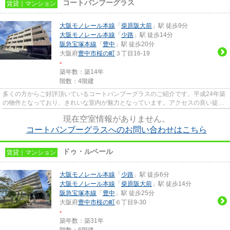
コートバンブーグラス
賃貸｜マンション
大阪モノレール本線
「
柴原阪大前
」駅 徒歩9分
大阪モノレール本線
「
少路
」駅 徒歩14分
阪急宝塚本線
「
豊中
」駅 徒歩20分
大阪府
豊中市
桜の町
３丁目16-19
-
築年数：築14年
階数：4階建
多くの方からご好評頂いているコートバンブーグラスのご紹介です。平成24年築
の物件となっており、きれいな室内が魅力となっています。アクセスの良い徒歩
9分の物件です。こちらの物件...
現在空室情報がありません。
コートバンブーグラスへのお問い合わせはこちら
ドゥ・ルペール
賃貸｜マンション
大阪モノレール本線
「
少路
」駅 徒歩6分
大阪モノレール本線
「
柴原阪大前
」駅 徒歩14分
阪急宝塚本線
「
豊中
」駅 徒歩25分
大阪府
豊中市
桜の町
６丁目9-30
-
築年数：築31年
階数：6階建