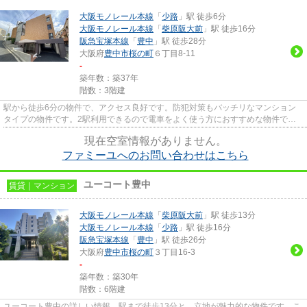
大阪モノレール本線
「
少路
」駅 徒歩6分
大阪モノレール本線
「
柴原阪大前
」駅 徒歩16分
阪急宝塚本線
「
豊中
」駅 徒歩28分
大阪府
豊中市
桜の町
６丁目8-11
-
築年数：築37年
階数：3階建
駅から徒歩6分の物件で、アクセス良好です。防犯対策もバッチリなマンション
タイプの物件です。2駅利用できるので電車をよく使う方におすすめな物件で
す。住環境がよく通風良好で日も...
現在空室情報がありません。
ファミーユへのお問い合わせはこちら
ユーコート豊中
賃貸｜マンション
大阪モノレール本線
「
柴原阪大前
」駅 徒歩13分
大阪モノレール本線
「
少路
」駅 徒歩16分
阪急宝塚本線
「
豊中
」駅 徒歩26分
大阪府
豊中市
桜の町
３丁目16-3
-
築年数：築30年
階数：6階建
ユーコート豊中の詳しい情報。駅まで徒歩13分と、立地が魅力的な物件です。こ