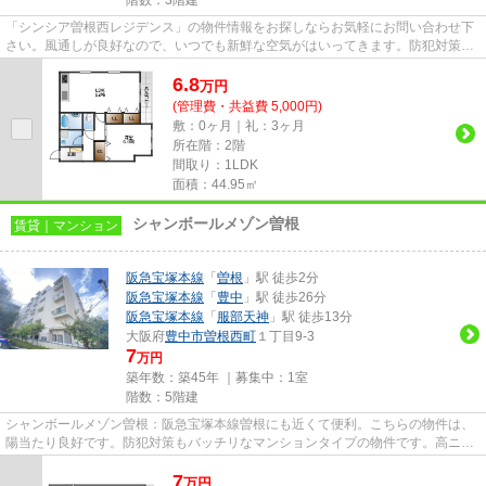
「シンシア曽根西レジデンス」の物件情報をお探しならお気軽にお問い合わせ下
さい。風通しが良好なので、いつでも新鮮な空気がはいってきます。防犯対策も
バッチリなマンションタイプ...
6.8
万
円
(管理費・共益費 5,000円)
敷：0ヶ月｜礼：3ヶ月
所在階：2階
間取り：1LDK
面積：44.95㎡
シャンボールメゾン曽根
賃貸｜マンション
阪急宝塚本線
「
曽根
」駅 徒歩2分
阪急宝塚本線
「
豊中
」駅 徒歩26分
阪急宝塚本線
「
服部天神
」駅 徒歩13分
大阪府
豊中市
曽根西町
１丁目9-3
7
万円
築年数：築45年 ｜募集中：
1室
階数：5階建
シャンボールメゾン曽根：阪急宝塚本線曽根にも近くて便利。こちらの物件は、
陽当たり良好です。防犯対策もバッチリなマンションタイプの物件です。高ニー
ズな駅近の物件で、徒歩2分で...
7
万
円