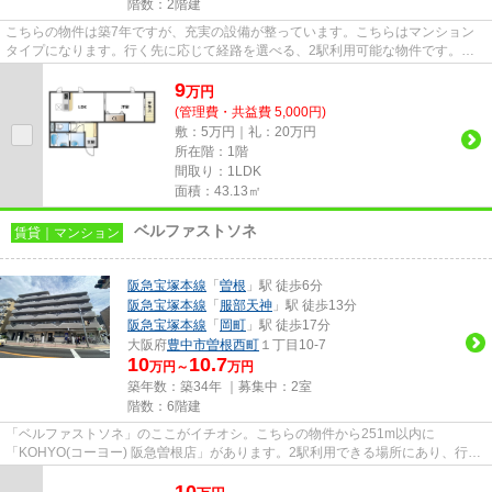
階数：2階建
こちらの物件は築7年ですが、充実の設備が整っています。こちらはマンション
タイプになります。行く先に応じて経路を選べる、2駅利用可能な物件です。道
が平坦だと買い物も快適にでき...
9
万
円
(管理費・共益費 5,000円)
敷：5万円｜礼：20万円
所在階：1階
間取り：1LDK
面積：43.13㎡
ベルファストソネ
賃貸｜マンション
阪急宝塚本線
「
曽根
」駅 徒歩6分
阪急宝塚本線
「
服部天神
」駅 徒歩13分
阪急宝塚本線
「
岡町
」駅 徒歩17分
大阪府
豊中市
曽根西町
１丁目10-7
10
10.7
万円～
万円
築年数：築34年 ｜募集中：
2室
階数：6階建
「ベルファストソネ」のここがイチオシ。こちらの物件から251m以内に
「KOHYO(コーヨー) 阪急曽根店」があります。2駅利用できる場所にあり、行き
先に合わせて使い分けができます。高い...
10