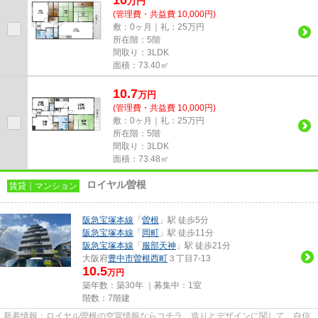
万
円
(管理費・共益費 10,000円)
敷：0ヶ月｜礼：25万円
所在階：5階
間取り：3LDK
面積：73.40㎡
10.7
万
円
(管理費・共益費 10,000円)
敷：0ヶ月｜礼：25万円
所在階：5階
間取り：3LDK
面積：73.48㎡
ロイヤル曽根
賃貸｜マンション
阪急宝塚本線
「
曽根
」駅 徒歩5分
阪急宝塚本線
「
岡町
」駅 徒歩11分
阪急宝塚本線
「
服部天神
」駅 徒歩21分
大阪府
豊中市
曽根西町
３丁目7-13
10.5
万円
築年数：築30年 ｜募集中：
1室
階数：7階建
新着情報：ロイヤル曽根の空室情報ならコチラ。造りとデザインに関して、自信