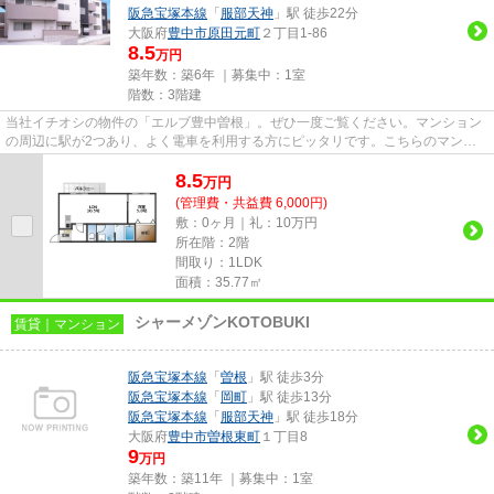
阪急宝塚本線
「
服部天神
」駅 徒歩22分
大阪府
豊中市
原田元町
２丁目1-86
8.5
万円
築年数：築6年 ｜募集中：
1室
階数：3階建
当社イチオシの物件の「エルブ豊中曽根」。ぜひ一度ご覧ください。マンション
の周辺に駅が2つあり、よく電車を利用する方にピッタリです。こちらのマンシ
ョンには自走式駐車場がありま...
8.5
万
円
(管理費・共益費 6,000円)
敷：0ヶ月｜礼：10万円
所在階：2階
間取り：1LDK
面積：35.77㎡
シャーメゾンKOTOBUKI
賃貸｜マンション
阪急宝塚本線
「
曽根
」駅 徒歩3分
阪急宝塚本線
「
岡町
」駅 徒歩13分
阪急宝塚本線
「
服部天神
」駅 徒歩18分
大阪府
豊中市
曽根東町
１丁目8
9
万円
築年数：築11年 ｜募集中：
1室