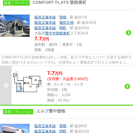
COMFORT FLATS 曽根東町
賃貸｜アパート
阪急宝塚本線
「
曽根
」駅 徒歩7分
阪急宝塚本線
「
服部天神
」駅 徒歩15分
阪急宝塚本線
「
岡町
」駅 徒歩16分
大阪府
豊中市
曽根東町
２丁目28-6
7.7
万円
築年数：築8年 ｜募集中：
1室
階数：2階建
COMFORT FLATS 曽根東町の詳しい情報。駅まで平坦なエリアに位置する物件で
気軽に散歩できるのもいいですね。住環境がよく通風良好で日も入る物件をご提
供します。周辺に2駅ありの電車...
7.7
万
円
(管理費・共益費 5,000円)
敷：0ヶ月｜礼：1ヶ月
所在階：1階
間取り：1LDK
面積：43.26㎡
エルブ豊中曽根
賃貸｜マンション
阪急宝塚本線
「
曽根
」駅 徒歩6分
阪急宝塚本線
「
岡町
」駅 徒歩13分