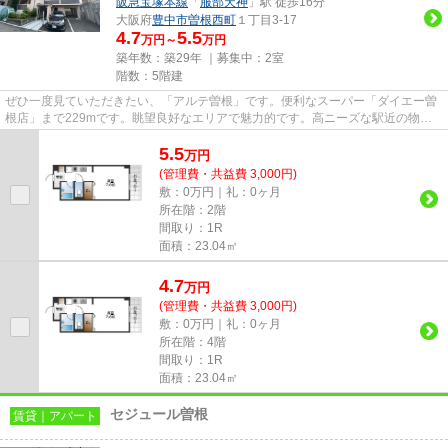
阪急宝塚本線
「
服部天神
」駅 徒歩16分
大阪府
豊中市
曽根西町
１丁目3-17
4.7
5.5
万円～
万円
築年数：築29年 ｜募集中：
2室
階数：5階建
ぜひ一度見ていただきたい、「アルテ曽根」です。便利なスーパー「ダイエー曽
根店」まで229mです。眺望良好なエリアで魅力的です。高ニーズな駅近の物件
で、徒歩3分で駅に行くことがで...
5.5
万
円
(管理費・共益費 3,000円)
敷：0万円｜礼：0ヶ月
所在階：2階
間取り：1R
面積：23.04㎡
4.7
万
円
(管理費・共益費 3,000円)
敷：0万円｜礼：0ヶ月
所在階：4階
間取り：1R
面積：23.04㎡
セジュール曽根
賃貸｜アパート