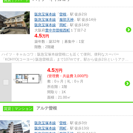
阪急宝塚本線
「
曽根
」駅 徒歩2分
阪急宝塚本線
「
服部天神
」駅 徒歩14分
阪急宝塚本線
「
岡町
」駅 徒歩14分
大阪府
豊中市
曽根西町
１丁目7-2
4.5
万円
築年数：築32年 ｜募集中：
1室
階数：2階建
ハイツ・キャルコワ：阪急宝塚本線曽根にも近くて便利。便利なスーパー
「KOHYO(コーヨー) 阪急曽根店」まで107mです。駅から徒歩2分というアクセ
ス良好な駅近物件はいかがですか。こち...
4.5
万
円
(管理費・共益費 3,000円)
敷：0ヶ月｜礼：0ヶ月
所在階：1階
間取り：1K
面積：21.00㎡
アルテ曽根
賃貸｜マンション
阪急宝塚本線
「
曽根
」駅 徒歩3分
阪急宝塚本線
「
岡町
」駅 徒歩13分