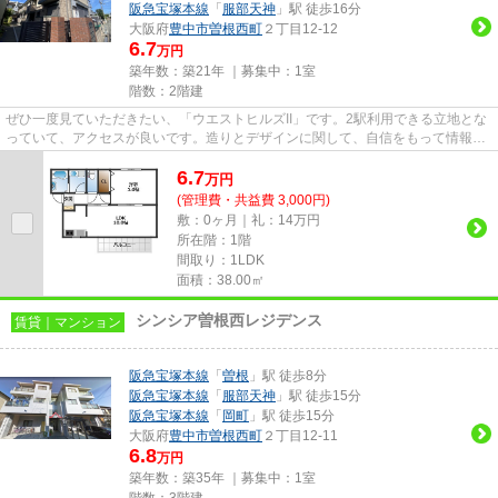
阪急宝塚本線
「
服部天神
」駅 徒歩16分
大阪府
豊中市
曽根西町
２丁目12-12
6.7
万円
築年数：築21年 ｜募集中：
1室
階数：2階建
ぜひ一度見ていただきたい、「ウエストヒルズII」です。2駅利用できる立地とな
っていて、アクセスが良いです。造りとデザインに関して、自信をもって情報を
提供できるマンションです。...
6.7
万
円
(管理費・共益費 3,000円)
敷：0ヶ月｜礼：14万円
所在階：1階
間取り：1LDK
面積：38.00㎡
シンシア曽根西レジデンス
賃貸｜マンション
阪急宝塚本線
「
曽根
」駅 徒歩8分
阪急宝塚本線
「
服部天神
」駅 徒歩15分
阪急宝塚本線
「
岡町
」駅 徒歩15分
大阪府
豊中市
曽根西町
２丁目12-11
6.8
万円
築年数：築35年 ｜募集中：
1室
階数：3階建