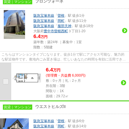
フロンツォーネ
賃貸｜マンション
阪急宝塚本線
「
曽根
」駅 徒歩1分
阪急宝塚本線
「
岡町
」駅 徒歩11分
阪急宝塚本線
「
服部天神
」駅 徒歩18分
大阪府
豊中市
曽根西町
３丁目1-20
6.4
万円
築年数：築24年 ｜募集中：
1室
階数：5階建
こちらはマンションタイプになります。徒歩1分で駅にアクセス可能な、魅力的
な駅近物件です。敷地内ごみ置き場は、忙しいあなたの時間を有効に活用できま
す。2駅利用可能なので、用途...
6.4
万
円
(管理費・共益費 6,000円)
敷：0ヶ月｜礼：2ヶ月
所在階：3階
間取り：1K
面積：29.72㎡
ウエストヒルズII
賃貸｜マンション
阪急宝塚本線
「
曽根
」駅 徒歩6分
阪急宝塚本線
「
岡町
」駅 徒歩14分