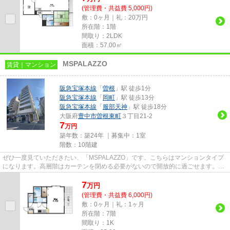
(管理費・共益費 5,000円)
敷：0ヶ月｜礼：20万円
所在階：1階
間取り：2LDK
面積：57.00㎡
MSPALAZZO
賃貸｜マンション
阪急宝塚本線
「
曽根
」駅 徒歩1分
阪急宝塚本線
「
岡町
」駅 徒歩13分
阪急宝塚本線
「
服部天神
」駅 徒歩18分
大阪府
豊中市
曽根東町
３丁目21-2
7
万円
築年数：築24年 ｜募集中：
1室
階数：10階建
ぜひ一度見ていただきたい、「MSPALAZZO」です。こちらはマンションタイプ
になります。高層階はカーテンを閉める必要がないので開放的に過ごせます。通
風良好で常に新鮮な空気を送り込...
7
万
円
(管理費・共益費 6,000円)
敷：0ヶ月｜礼：1ヶ月
所在階：7階
間取り：1K