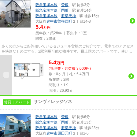
阪急宝塚本線
「
曽根
」駅 徒歩3分
阪急宝塚本線
「
岡町
」駅 徒歩14分
阪急宝塚本線
「
服部天神
」駅 徒歩16分
大阪府
豊中市
曽根西町
２丁目14-8
5.4
万円
築年数：築28年 ｜募集中：
1室
階数：2階建
多くの方からご好評頂いているセジュール曽根のご紹介です。電車でのアクセス
を快適なものにする、2駅利用可能な物件です。最上階のアパートです。使い勝
手の良いアパートでイチオシの...
5.4
万
円
(管理費・共益費 3,000円)
敷：0ヶ月｜礼：5.4万円
所在階：2階
間取り：1K
面積：26.93㎡
サンヴィレッジソネ
賃貸｜アパート
阪急宝塚本線
「
曽根
」駅 徒歩6分
阪急宝塚本線
「
岡町
」駅 徒歩13分
阪急宝塚本線
「
服部天神
」駅 徒歩23分
大阪府
豊中市
原田元町
２丁目2-5