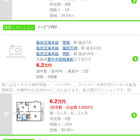
所在階：8階
間取り：1R
面積：26.04㎡
ハイツNY
賃貸｜マンション
阪急宝塚本線
「
曽根
」駅 徒歩7分
阪急宝塚本線
「
服部天神
」駅 徒歩10分
阪急宝塚本線
「
岡町
」駅 徒歩18分
大阪府
豊中市
曽根東町
６丁目3-3
6.2
万円
築年数：築40年 ｜募集中：
1室
階数：4階建
気になるイチオシ物件情報：「ハイツNY」。スーパー「KOHYO(コーヨー) 阪急
曽根店」が物件から419mのところにあります。最上階のマンションです。防犯
対策もバッチリなマンションタイ...
6.2
万
円
(管理費・共益費 3,000円)
敷：0ヶ月｜礼：2ヶ月
所在階：4階
間取り：2DK
面積：36.99㎡