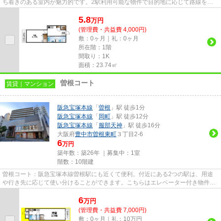
ち着きのある室内が魅力的です。2駅利用可能な物件で目的地に応じて路線を選
ぶことができます。落ち着いた...
5.8
万
円
(管理費・共益費 4,000円)
敷：0ヶ月｜礼：0ヶ月
所在階：1階
間取り：1K
面積：23.74㎡
曽根コート
賃貸｜マンション
阪急宝塚本線
「
曽根
」駅 徒歩1分
阪急宝塚本線
「
岡町
」駅 徒歩12分
阪急宝塚本線
「
服部天神
」駅 徒歩16分
大阪府
豊中市
曽根東町
３丁目2-6
6
万円
築年数：築26年 ｜募集中：
1室
階数：10階建
曽根コート：阪急宝塚本線曽根駅にも近くて便利。付近にある2つの駅は、用途
や行き先に応じて使い分けることができます。こちらはエレベーター付き物件で
す。地上10階建ての物件。豊中...
6
万
円
(管理費・共益費 7,000円)
敷：0ヶ月｜礼：10万円