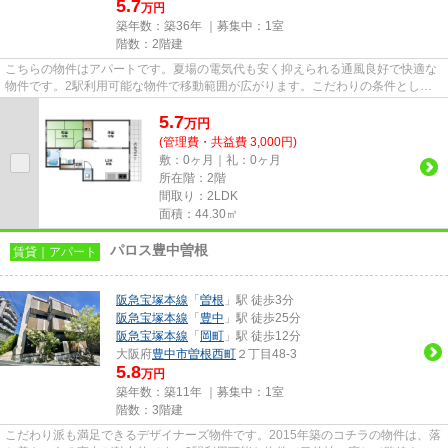
5.7
万円
築年数：築36年 ｜募集中：
1室
階数：2階建
こちらの物件はアパートです。夏場の電気代も安く抑えられる通風良好で快適な
物件です。2駅利用可能な物件で移動範囲が広がります。こだわりの条件として
多い、駅徒歩6分の物件です。...
5.7
万
円
(管理費・共益費 3,000円)
敷：0ヶ月｜礼：0ヶ月
所在階：2階
間取り：2LDK
面積：44.30㎡
パロス豊中曽根
賃貸｜アパート
阪急宝塚本線
「
曽根
」駅 徒歩3分
阪急宝塚本線
「
豊中
」駅 徒歩25分
阪急宝塚本線
「
岡町
」駅 徒歩12分
大阪府
豊中市
曽根西町
２丁目48-3
5.8
万円
築年数：築11年 ｜募集中：
1室
階数：3階建
こだわり派も満足できるデザイナーズ物件です。2015年築のコチラの物件は、落