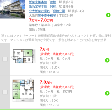
阪急宝塚本線
「
曽根
」駅 徒歩6分
阪急宝塚本線
「
岡町
」駅 徒歩8分
北大阪急行電鉄
「
緑地公園
」駅 徒歩34分
大阪府
豊中市
中桜塚
１丁目22-10
7
7.8
万円～
万円
築年数：築34年 ｜募集中：
2室
階数：3階建
近くにはファミリーマート 曽根東町店(徒歩5分)がありちょっとした買い物に便利
です。マンションは通風良好な空間です。景色を眺めることには心を癒す効果が
あり、視力低下の恐れも少...
7
万
円
(管理費・共益費 5,000円)
敷：0ヶ月｜礼：0ヶ月
所在階：1階
間取り：2LDK
面積：45.00㎡
7.8
万
円
(管理費・共益費 5,000円)
敷：0ヶ月｜礼：15万円
所在階：3階
間取り：3DK
面積：56.70㎡