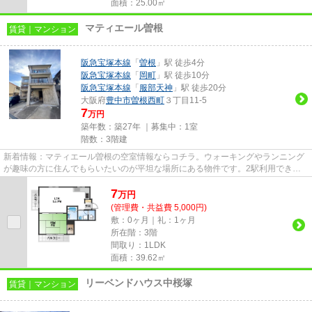
面積：25.00㎡
マティエール曽根
賃貸｜マンション
阪急宝塚本線
「
曽根
」駅 徒歩4分
阪急宝塚本線
「
岡町
」駅 徒歩10分
阪急宝塚本線
「
服部天神
」駅 徒歩20分
大阪府
豊中市
曽根西町
３丁目11-5
7
万円
築年数：築27年 ｜募集中：
1室
階数：3階建
新着情報：マティエール曽根の空室情報ならコチラ。ウォーキングやランニング
が趣味の方に住んでもらいたいのが平坦な場所にある物件です。2駅利用できる
場所にあり、行き先に合わせて...
7
万
円
(管理費・共益費 5,000円)
敷：0ヶ月｜礼：1ヶ月
所在階：3階
間取り：1LDK
面積：39.62㎡
リーベンドハウス中桜塚
賃貸｜マンション