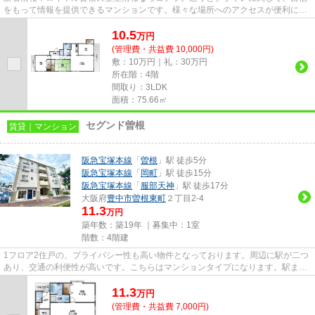
をもって情報を提供できるマンションです。様々な場所へのアクセスが便利にな
る、2駅利用可能なマンション...
10.5
万
円
(管理費・共益費 10,000円)
敷：10万円｜礼：30万円
所在階：4階
間取り：3LDK
面積：75.66㎡
セグンド曽根
賃貸｜マンション
阪急宝塚本線
「
曽根
」駅 徒歩5分
阪急宝塚本線
「
岡町
」駅 徒歩15分
阪急宝塚本線
「
服部天神
」駅 徒歩17分
大阪府
豊中市
曽根東町
２丁目2-4
11.3
万円
築年数：築19年 ｜募集中：
1室
階数：4階建
1フロア2住戸の、プライバシー性も高い物件となっております。周辺に駅が二つ
あり、交通の利便性が高いです。こちらはマンションタイプになります。駅まで
歩いてアクセスできる、徒歩5...
11.3
万
円
(管理費・共益費 7,000円)