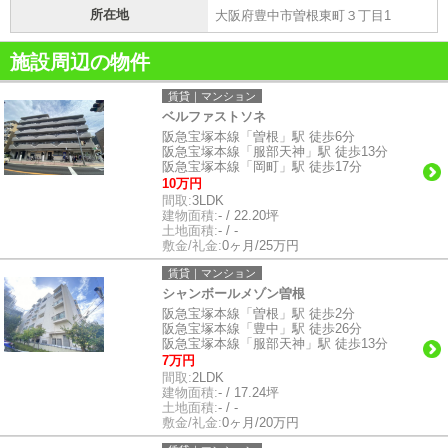
所在地
大阪府豊中市曽根東町３丁目1
施設周辺の物件
賃貸｜マンション
ベルファストソネ
阪急宝塚本線「曽根」駅 徒歩6分
阪急宝塚本線「服部天神」駅 徒歩13分
阪急宝塚本線「岡町」駅 徒歩17分
10万円
間取:
3LDK
建物面積:
- / 22.20坪
土地面積:
- / -
敷金/礼金:
0ヶ月/25万円
賃貸｜マンション
シャンボールメゾン曽根
阪急宝塚本線「曽根」駅 徒歩2分
阪急宝塚本線「豊中」駅 徒歩26分
阪急宝塚本線「服部天神」駅 徒歩13分
7万円
間取:
2LDK
建物面積:
- / 17.24坪
土地面積:
- / -
敷金/礼金:
0ヶ月/20万円