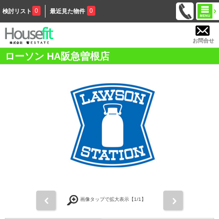
0
0
検討リスト
最近見た物件
お問合せ
ローソン HA阪急曽根店
前
次
画像タップで拡大表示【
1
/1】