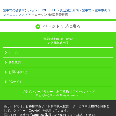
豊中市の賃貸マンション｜HOUSE FIT
>
周辺施設案内
>
豊中市
>
豊中市のコ
ンビニエンスストア
>
ローソン HA阪急曽根店
ページトップに戻る
営業時間:10:00～19:00
定休日:毎週水曜
ホーム
会社概要
お問い合わせ
PCサイト
プライバシーポリシー
利用規約
｜アクセスマップ
｜
Copyright(c) Housefit All rights reserved.
当サイトでは、お客様の当サイト利用状況把握、サービス向上検討を目的と
して、クッキー（Cookie）を使用しています。
詳しくは、当社の
「Cookieの取扱いについて」
をご確認ください。