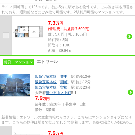
ライフ 岡町店まで126mです。徒歩5分に駅がある物件です。ごみ置き場も用意さ
れており、通勤前などにごみ捨て可能です。2駅利用可能のマンションです。で
きるだけ早めに不動産情報を集...
7.3
万
円
(管理費・共益費 7,500円)
敷：5万円｜礼：10万円
所在階：3階
間取り：1DK
面積：39.64㎡
エトワール
賃貸｜マンション
阪急宝塚本線
「
豊中
」駅 徒歩13分
阪急宝塚本線
「
岡町
」駅 徒歩12分
阪急宝塚本線
「
曽根
」駅 徒歩23分
大阪府
豊中市
山ノ上町
5-1
7.5
万円
築年数：築28年 ｜募集中：
1室
階数：3階建
新着情報：エトワールの空室情報ならコチラ。こちらはマンションタイプになり
ます。こちらの物件は駅まで徒歩で13分で到着します。良好な陽当りが好評の、
魅力溢れる一押しの物件とな...
7.5
万
円