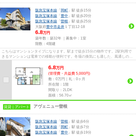
阪急宝塚本線
「
岡町
」駅 徒歩15分
阪急宝塚本線
「
豊中
」駅 徒歩20分
阪急宝塚本線
「
曽根
」駅 徒歩25分
大阪府
豊中市
走井
１丁目12-18
6.8
万円
築年数：築32年 ｜募集中：
1室
階数：4階建
こちらはマンションタイプになります。駅まで徒歩15分の物件です。2駅利用で
きるマンションは電車での移動が便利です。冬場の換気にも適した、風通しの良
い湿気が溜まりにくいマンショ...
6.8
万
円
(管理費・共益費 5,000円)
敷：0万円｜礼：0ヶ月
所在階：1階
間取り：2LDK
面積：56.70㎡
アヴェニュー曽根
賃貸｜アパート
阪急宝塚本線
「
曽根
」駅 徒歩6分
阪急宝塚本線
「
岡町
」駅 徒歩7分
阪急宝塚本線
「
豊中
」駅 徒歩19分