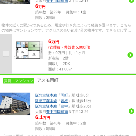
大阪府
豊中市
岡町南
２丁目12-17
6
万円
築年数：築29年 ｜募集中：
1室
階数：2階建
物件の近くに駅が2つあるため、用途や行き先によって経路を選べます。こちら
の物件はマンションです。アクセスの良い徒歩7分の物件です。できるだけ早め
に不動産情報を集めたい方は当...
6
万
円
(管理費・共益費 5,000円)
敷：0万円｜礼：1ヶ月
所在階：2階
間取り：2DK
面積：41.00㎡
アスモ岡町
賃貸｜マンション
阪急宝塚本線
「
岡町
」駅 徒歩8分
阪急宝塚本線
「
曽根
」駅 徒歩14分
阪急宝塚本線
「
豊中
」駅 徒歩20分
大阪府
豊中市
岡町南
３丁目13-26
6.1
万円
築年数：築48年 ｜募集中：
2室
階数：5階建