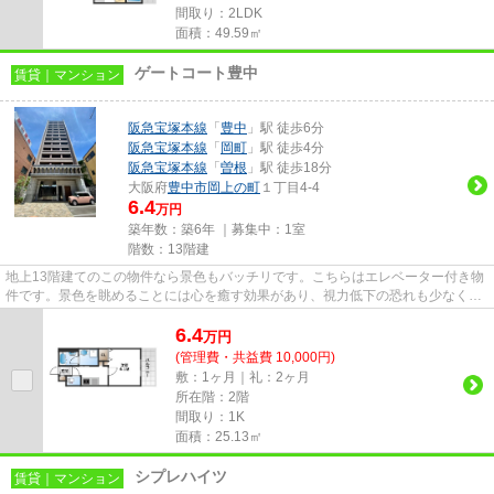
間取り：2LDK
面積：49.59㎡
ゲートコート豊中
賃貸｜マンション
阪急宝塚本線
「
豊中
」駅 徒歩6分
阪急宝塚本線
「
岡町
」駅 徒歩4分
阪急宝塚本線
「
曽根
」駅 徒歩18分
大阪府
豊中市
岡上の町
１丁目4-4
6.4
万円
築年数：築6年 ｜募集中：
1室
階数：13階建
地上13階建てのこの物件なら景色もバッチリです。こちらはエレベーター付き物
件です。景色を眺めることには心を癒す効果があり、視力低下の恐れも少なくし
てくれます。道が平坦だと買...
6.4
万
円
(管理費・共益費 10,000円)
敷：1ヶ月｜礼：2ヶ月
所在階：2階
間取り：1K
面積：25.13㎡
シプレハイツ
賃貸｜マンション