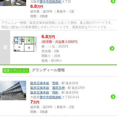
大阪府
豊中市
曽根西町
４丁目
6.8
万円
築年数：築39年 ｜募集中：
1室
階数：2階建
アヴェニュー曽根：阪急宝塚本線曽根にも近くて便利。最上階のアパートです。
周辺に2駅ありの電車通勤しやすいアパートです。通風良好なアパートです。当
社スタッフが地域の賃貸情報を...
6.8
万
円
(管理費・共益費 3,000円)
敷：-｜礼：15万円
所在階：2階
間取り：2DK
面積：40.00㎡
グランディール曽根
賃貸｜マンション
阪急宝塚本線
「
曽根
」駅 徒歩10分
阪急宝塚本線
「
服部天神
」駅 徒歩15分
阪急宝塚本線
「
岡町
」駅 徒歩19分
大阪府
豊中市
曽根南町
３丁目13-21
7
万円
築年数：築28年 ｜募集中：
2室
階数：3階建