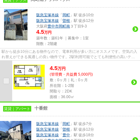
阪急宝塚本線
「
岡町
」駅 徒歩10分
阪急宝塚本線
「
曽根
」駅 徒歩12分
大阪府
豊中市
岡町南
３丁目9-3
4.5
万円
築年数：築61年 ｜募集中：
1室
階数：2階建
駅から徒歩10分にある物件なので、電車利用が多い方にオススメです。空気の入
れ替えができる風通しの良い物件です。2駅利用可能でとても利便性の高いテラ
スハウスです。テラスハウスの...
4.5
万
円
(管理費・共益費 5,000円)
敷：0ヶ月｜礼：0ヶ月
所在階：1-2階
間取り：2DK
面積：36.00㎡
十番館
賃貸｜アパート
阪急宝塚本線
「
岡町
」駅 徒歩7分
阪急宝塚本線
「
曽根
」駅 徒歩12分
阪急宝塚本線
「
豊中
」駅 徒歩18分