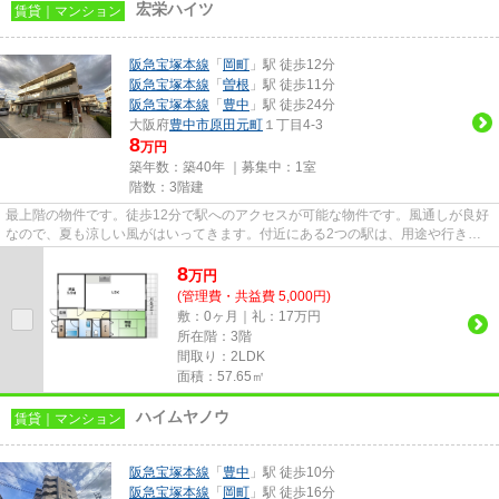
宏栄ハイツ
賃貸｜マンション
阪急宝塚本線
「
岡町
」駅 徒歩12分
阪急宝塚本線
「
曽根
」駅 徒歩11分
阪急宝塚本線
「
豊中
」駅 徒歩24分
大阪府
豊中市
原田元町
１丁目4-3
8
万円
築年数：築40年 ｜募集中：
1室
階数：3階建
最上階の物件です。徒歩12分で駅へのアクセスが可能な物件です。風通しが良好
なので、夏も涼しい風がはいってきます。付近にある2つの駅は、用途や行き先
に応じて使い分けることができ...
8
万
円
(管理費・共益費 5,000円)
敷：0ヶ月｜礼：17万円
所在階：3階
間取り：2LDK
面積：57.65㎡
ハイムヤノウ
賃貸｜マンション
阪急宝塚本線
「
豊中
」駅 徒歩10分
阪急宝塚本線
「
岡町
」駅 徒歩16分