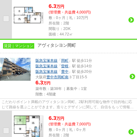
が可能な物件です。楽に駅へ行...
6.3
万
円
(管理費・共益費 4,000円)
敷：0ヶ月｜礼：10万円
所在階：2階
間取り：2DK
面積：44.72㎡
アヴィタシヨン岡町
賃貸｜マンション
阪急宝塚本線
「
岡町
」駅 徒歩11分
阪急宝塚本線
「
曽根
」駅 徒歩14分
阪急宝塚本線
「
豊中
」駅 徒歩20分
大阪府
豊中市
岡町南
３丁目15-5
6.3
万円
築年数：築38年 ｜募集中：
1室
階数：4階建
こだわりポイント満載のアヴィタシヨン岡町。2駅利用可能な物件で目的地に応
じて路線を選ぶことができます。造りとデザインに関して、自信をもって情報を
提供できるマンションです。こ...
6.3
万
円
(管理費・共益費 7,000円)
敷：0ヶ月｜礼：0ヶ月
所在階：2階