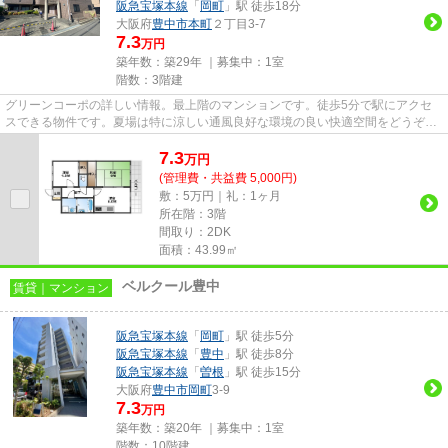
阪急宝塚本線
「
岡町
」駅 徒歩18分
大阪府
豊中市
本町
２丁目3-7
7.3
万円
築年数：築29年 ｜募集中：
1室
階数：3階建
グリーンコーポの詳しい情報。最上階のマンションです。徒歩5分で駅にアクセ
スできる物件です。夏場は特に涼しい通風良好な環境の良い快適空間をどうぞ。
多種多様な物件を取り揃えまし...
7.3
万
円
(管理費・共益費 5,000円)
敷：5万円｜礼：1ヶ月
所在階：3階
間取り：2DK
面積：43.99㎡
ベルクール豊中
賃貸｜マンション
阪急宝塚本線
「
岡町
」駅 徒歩5分
阪急宝塚本線
「
豊中
」駅 徒歩8分
阪急宝塚本線
「
曽根
」駅 徒歩15分
大阪府
豊中市
岡町
3-9
7.3
万円
築年数：築20年 ｜募集中：
1室
階数：10階建