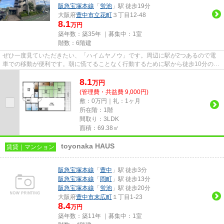
阪急宝塚本線
「
蛍池
」駅 徒歩19分
大阪府
豊中市
立花町
３丁目12-48
8.1
万円
築年数：築35年 ｜募集中：
1室
階数：6階建
ぜひ一度見ていただきたい、「ハイムヤノウ」です。周辺に駅が2つあるので電
車での移動が便利です。朝に慌てることなく行動するために駅から徒歩10分の駅
近物件はいかがでしょうか。造...
8.1
万
円
(管理費・共益費 9,000円)
敷：0万円｜礼：1ヶ月
所在階：1階
間取り：3LDK
面積：69.38㎡
toyonaka HAUS
賃貸｜マンション
阪急宝塚本線
「
豊中
」駅 徒歩3分
阪急宝塚本線
「
岡町
」駅 徒歩13分
阪急宝塚本線
「
蛍池
」駅 徒歩20分
大阪府
豊中市
末広町
１丁目1-23
8.4
万円
築年数：築11年 ｜募集中：
1室