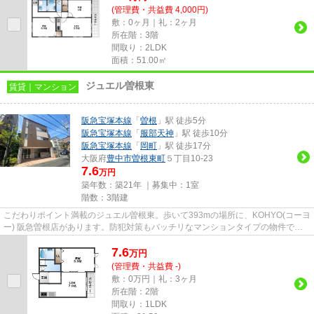
(管理費・共益費 4,000円)
敷：0ヶ月｜礼：2ヶ月
所在階：3階
間取り：2LDK
面積：51.00㎡
ジュエル曽根東
賃貸｜マンション
阪急宝塚本線
「
曽根
」駅 徒歩5分
阪急宝塚本線
「
服部天神
」駅 徒歩10分
阪急宝塚本線
「
岡町
」駅 徒歩17分
大阪府
豊中市
曽根東町
５丁目10-23
7.6
万円
築年数：築21年 ｜募集中：
1室
階数：3階建
こだわりポイント満載のジュエル曽根東。歩いて393mの場所に、KOHYO(コーヨ
ー) 阪急曽根店があります。防犯対策もバッチリなマンションタイプの物件で
す。2駅利用可能の物件です。豊中...
7.6
万
円
(管理費・共益費 -)
敷：0万円｜礼：3ヶ月
所在階：2階
間取り：1LDK