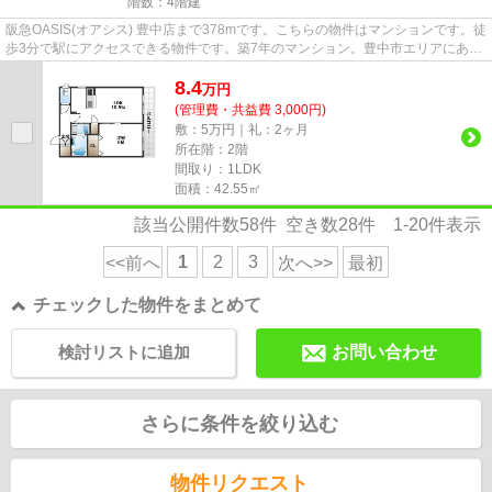
階数：4階建
阪急OASIS(オアシス) 豊中店まで378mです。こちらの物件はマンションです。徒
歩3分で駅にアクセスできる物件です。築7年のマンション。豊中市エリアにある
賃貸情報のことなら、地域に...
8.4
万
円
(管理費・共益費 3,000円)
敷：5万円｜礼：2ヶ月
所在階：2階
間取り：1LDK
面積：42.55㎡
該当公開件数
58
件 空き数
28
件
1-20
件表示
1
2
3
<<前へ
次へ>>
最初
チェックした物件をまとめて
検討リストに追加
お問い合わせ
さらに条件を絞り込む
物件リクエスト