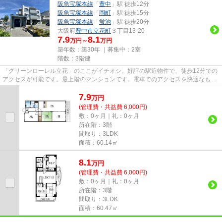
阪急宝塚本線
「
豊中
」駅 徒歩12分
阪急宝塚本線
「
岡町
」駅 徒歩15分
阪急宝塚本線
「
蛍池
」駅 徒歩20分
大阪府
豊中市
立花町
３丁目13-20
7.9
8.1
万円～
万円
築年数：築30年 ｜募集中：
2室
階数：3階建
「グリーンローレル立花」のここがイチオシ。好評の駅近物件で、徒歩12分での
アクセスが可能です。最上階のマンションです。電車でのアクセスを快適なもの
にする、2駅利用可能な物件で...
7.9
万
円
(管理費・共益費 6,000円)
敷：0ヶ月｜礼：0ヶ月
所在階：3階
間取り：3LDK
面積：60.14㎡
8.1
万
円
(管理費・共益費 6,000円)
敷：0ヶ月｜礼：0ヶ月
所在階：3階
間取り：3LDK
面積：60.47㎡