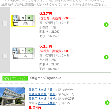
「アスモ岡町」のここがイチオシ。魅力的な眺めが楽しめるエリアの物件です。
通風良好な物件は洗濯物も乾きやすくなっています。駅から徒歩8分に立地する
物件です。できるだけ早めに不...
6.1
万
円
(管理費・共益費 7,000円)
敷：0万円｜礼：2ヶ月
所在階：1階
間取り：2LDK
面積：56.75㎡
6.1
万
円
(管理費・共益費 7,000円)
敷：0万円｜礼：2ヶ月
所在階：2階
間取り：2LDK
面積：56.75㎡
OSgreenToyonaka
賃貸｜マンション
阪急宝塚本線
「
豊中
」駅 徒歩4分
阪急宝塚本線
「
岡町
」駅 徒歩16分
阪急宝塚本線
「
蛍池
」駅 徒歩20分
大阪府
豊中市
玉井町
１丁目3-22
6.2
万円