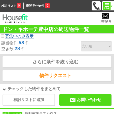
0
0
検討リスト
最近見た物件
お問合せ
ドン・キホーテ豊中店の周辺物件一覧
募集中のみ表示
58
該当物件
件
28
空き数
件
さらに条件を絞り込む
物件リクエスト
チェックした物件をまとめて
検討リストに追加
お問い合わせ
岡町南テラスハウス
賃貸｜テラス