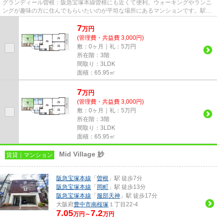
グランディール曽根：阪急宝塚本線曽根にも近くて便利。ウォーキングやランニ
ングが趣味の方に住んでもらいたいのが平坦な場所にあるマンションです。駅か
ら徒歩10分の物件で、アクセ...
7
万
円
(管理費・共益費 3,000円)
敷：0ヶ月｜礼：5万円
所在階：3階
間取り：3LDK
面積：65.95㎡
7
万
円
(管理費・共益費 3,000円)
敷：0ヶ月｜礼：5万円
所在階：3階
間取り：3LDK
面積：65.95㎡
Mid Village 妙
賃貸｜マンション
阪急宝塚本線
「
曽根
」駅 徒歩7分
阪急宝塚本線
「
岡町
」駅 徒歩13分
阪急宝塚本線
「
服部天神
」駅 徒歩17分
大阪府
豊中市
南桜塚
１丁目22-4
7.05
7.2
万円～
万円