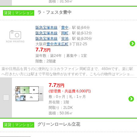
面積：31.50㎡
ラ・フェスタ豊中
賃貸｜マンション
阪急宝塚本線
「
豊中
」駅 徒歩6分
阪急宝塚本線
「
岡町
」駅 徒歩12分
阪急宝塚本線
「
蛍池
」駅 徒歩20分
大阪府
豊中市
末広町
３丁目2-25
7.7
万円
築年数：築24年 ｜募集中：
1室
階数：2階建
薬や日用品を買うのに便利なココカラファイン 岡町店まで、460mです。楽に駅
へ行きたい方には駅まで平坦な物件がおすすめです。こちらの物件はマンション
です。2駅利用可能なアクセス...
7.7
万
円
(管理費・共益費 6,000円)
敷：0ヶ月｜礼：1ヶ月
所在階：1階
間取り：2LDK
面積：50.06㎡
グリーンローレル立花
賃貸｜マンション