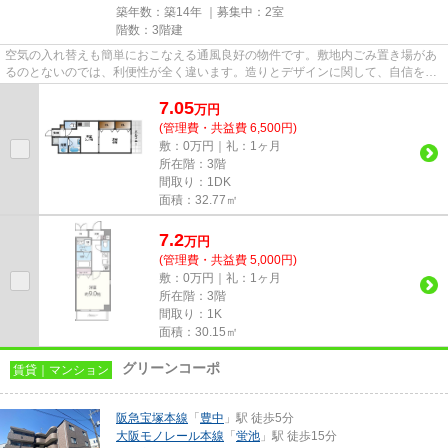
築年数：築14年 ｜募集中：
2室
階数：3階建
空気の入れ替えも簡単におこなえる通風良好の物件です。敷地内ごみ置き場があ
るのとないのでは、利便性が全く違います。造りとデザインに関して、自信をも
って情報を提供できるマンシ...
7.05
万
円
(管理費・共益費 6,500円)
敷：0万円｜礼：1ヶ月
所在階：3階
間取り：1DK
面積：32.77㎡
7.2
万
円
(管理費・共益費 5,000円)
敷：0万円｜礼：1ヶ月
所在階：3階
間取り：1K
面積：30.15㎡
グリーンコーポ
賃貸｜マンション
阪急宝塚本線
「
豊中
」駅 徒歩5分
大阪モノレール本線
「
蛍池
」駅 徒歩15分