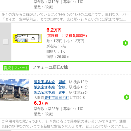
築年数：築12年 ｜募集中：
1室
階数：3階建
多くの方からご好評頂いているOSgreenToyonakaのご紹介です。便利なスーパー
「ダイエー豊中駅前店」まで201mです。楽に駅へ行きたい方には駅まで平坦な
物件がおすすめです。築9年でし...
6.2
万
円
(管理費・共益費 5,000円)
敷：1万円｜礼：12万円
所在階：2階
間取り：1K
面積：26.00㎡
ファミーユ辰巳C棟
賃貸｜アパート
阪急宝塚本線
「
岡町
」駅 徒歩12分
阪急宝塚本線
「
曽根
」駅 徒歩13分
阪急宝塚本線
「
豊中
」駅 徒歩22分
大阪府
豊中市
原田元町
１丁目6-8
6.3
万円
築年数：築25年 ｜募集中：
1室
階数：2階建
ご利用可能な駅が2つあり、行き先に応じて乗車駅の使い分けができます。通風
良好の物件なのでいつでも新鮮な空気を味わえます。徒歩12分で駅へのアクセス