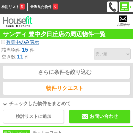
0
0
検討リスト
最近見た物件
お問合せ
サンディ 豊中夕日丘店の周辺物件一覧
募集中のみ表示
15
該当物件
件
11
空き数
件
さらに条件を絞り込む
物件リクエスト
チェックした物件をまとめて
検討リストに追加
お問い合わせ
チェリーコート
賃貸｜アパート