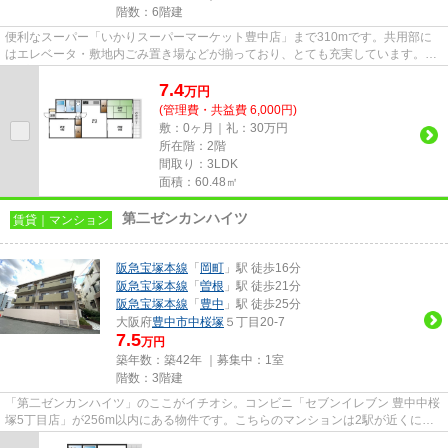
階数：6階建
便利なスーパー「いかりスーパーマーケット豊中店」まで310mです。共用部に
はエレベータ・敷地内ごみ置き場などが揃っており、とても充実しています。シ
ンプルながらも風の通り道がし...
7.4
万
円
(管理費・共益費 6,000円)
敷：0ヶ月｜礼：30万円
所在階：2階
間取り：3LDK
面積：60.48㎡
第二ゼンカンハイツ
賃貸｜マンション
阪急宝塚本線
「
岡町
」駅 徒歩16分
阪急宝塚本線
「
曽根
」駅 徒歩21分
阪急宝塚本線
「
豊中
」駅 徒歩25分
大阪府
豊中市
中桜塚
５丁目20-7
7.5
万円
築年数：築42年 ｜募集中：
1室
階数：3階建
「第二ゼンカンハイツ」のここがイチオシ。コンビニ「セブンイレブン 豊中中桜
塚5丁目店」が256m以内にある物件です。こちらのマンションは2駅が近くにあ
り便利です。こちらはマンショ...