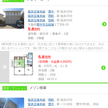
阪急宝塚本線
「
豊中
」駅 徒歩10分
阪急宝塚本線
「
岡町
」駅 徒歩15分
阪急宝塚本線
「
曽根
」駅 徒歩24分
大阪府
豊中市
北桜塚
２丁目8-15
5.8
万円
築年数：築31年 ｜募集中：
1室
階数：2階建
2駅利用できる場所にあり、行き先に応じて乗車駅の使い分けができます。日が
当たるマンションです。朝に慌てることなく行動するために駅から徒歩10分の駅
近マンションはいかがでしょう...
5.8
万
円
(管理費・共益費 4,000円)
敷：0万円｜礼：2ヶ月
所在階：1階
間取り：2DK
面積：44.57㎡
メゾン桜塚
賃貸｜マンション
阪急宝塚本線
「
岡町
」駅 徒歩15分
阪急宝塚本線
「
豊中
」駅 バス18分 「豊中3中前」 停歩