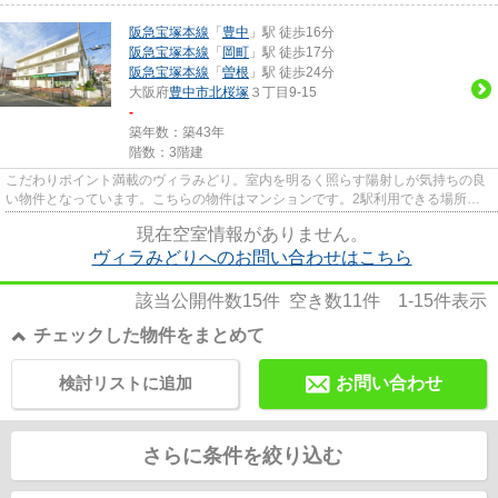
阪急宝塚本線
「
豊中
」駅 徒歩16分
阪急宝塚本線
「
岡町
」駅 徒歩17分
阪急宝塚本線
「
曽根
」駅 徒歩24分
大阪府
豊中市
北桜塚
３丁目9-15
-
築年数：築43年
階数：3階建
こだわりポイント満載のヴィラみどり。室内を明るく照らす陽射しが気持ちの良
い物件となっています。こちらの物件はマンションです。2駅利用できる場所に
あり、行き先に応じて乗車駅の...
現在空室情報がありません。
ヴィラみどりへのお問い合わせはこちら
該当公開件数
15
件 空き数
11
件
1-15
件表示
チェックした物件をまとめて
検討リストに追加
お問い合わせ
さらに条件を絞り込む