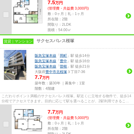
7.5
万
円
(管理費・共益費 3,000円)
敷：0ヶ月｜礼：1ヶ月
所在階：2階
間取り：2LDK
面積：54.00㎡
サクセスパレス桜塚
賃貸｜マンション
阪急宝塚本線
「
岡町
」駅 徒歩14分
阪急宝塚本線
「
豊中
」駅 徒歩16分
阪急宝塚本線
「
曽根
」駅 徒歩21分
大阪府
豊中市
北桜塚
３丁目7-36
7.7
万円
築年数：築30年 ｜募集中：
1室
階数：4階建
こだわりポイント満載のサクセスパレス桜塚。駅近くに立地する物件で、徒歩14
分程でアクセスできます。目的に応じて駅を選べることが、2駅利用できるこの
物件のメリットです。こちらの...
7.7
万
円
(管理費・共益費 5,000円)
敷：0ヶ月｜礼：1ヶ月
所在階：2階
間取り：2LDK