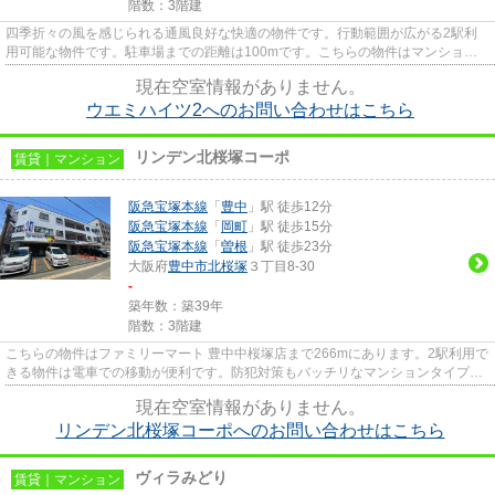
階数：3階建
四季折々の風を感じられる通風良好な快適の物件です。行動範囲が広がる2駅利
用可能な物件です。駐車場までの距離は100mです。こちらの物件はマンション
です。豊中市エリアにある賃貸情...
現在空室情報がありません。
ウエミハイツ2へのお問い合わせはこちら
リンデン北桜塚コーポ
賃貸｜マンション
阪急宝塚本線
「
豊中
」駅 徒歩12分
阪急宝塚本線
「
岡町
」駅 徒歩15分
阪急宝塚本線
「
曽根
」駅 徒歩23分
大阪府
豊中市
北桜塚
３丁目8-30
-
築年数：築39年
階数：3階建
こちらの物件はファミリーマート 豊中中桜塚店まで266mにあります。2駅利用で
きる物件は電車での移動が便利です。防犯対策もバッチリなマンションタイプの
物件です。徒歩12分で駅への...
現在空室情報がありません。
リンデン北桜塚コーポへのお問い合わせはこちら
ヴィラみどり
賃貸｜マンション