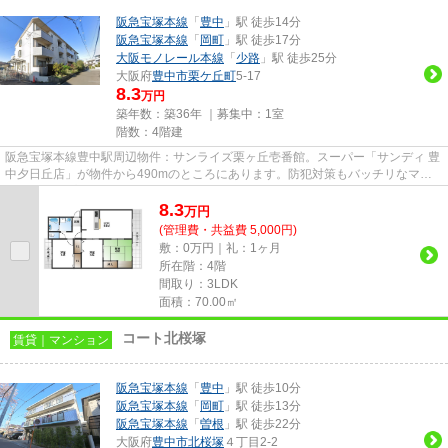
阪急宝塚本線
「
豊中
」駅 徒歩14分
阪急宝塚本線
「
岡町
」駅 徒歩17分
大阪モノレール本線
「
少路
」駅 徒歩25分
大阪府
豊中市
栗ケ丘町
5-17
8.3
万円
築年数：築36年 ｜募集中：
1室
階数：4階建
阪急宝塚本線豊中駅周辺物件：サンライズ栗ヶ丘壱番館。スーパー「サンディ 豊
中夕日丘店」が物件から490mのところにあります。防犯対策もバッチリなマン
ションタイプの物件です。駅ま...
8.3
万
円
(管理費・共益費 5,000円)
敷：0万円｜礼：1ヶ月
所在階：4階
間取り：3LDK
面積：70.00㎡
コート北桜塚
賃貸｜マンション
阪急宝塚本線
「
豊中
」駅 徒歩10分
阪急宝塚本線
「
岡町
」駅 徒歩13分
阪急宝塚本線
「
曽根
」駅 徒歩22分
大阪府
豊中市
北桜塚
４丁目2-2