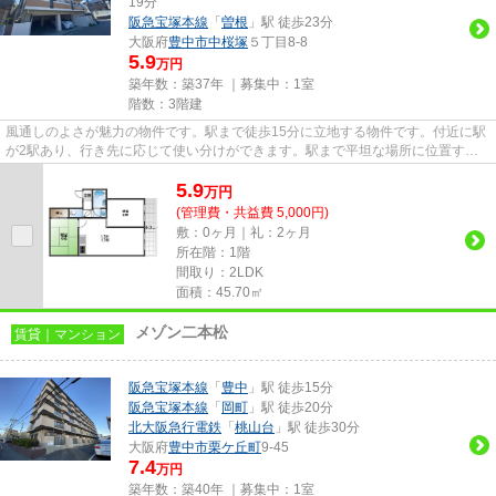
19分
阪急宝塚本線
「
曽根
」駅 徒歩23分
大阪府
豊中市
中桜塚
５丁目8-8
5.9
万円
築年数：築37年 ｜募集中：
1室
階数：3階建
風通しのよさが魅力の物件です。駅まで徒歩15分に立地する物件です。付近に駅
が2駅あり、行き先に応じて使い分けができます。駅まで平坦な場所に位置する
物件で、自転車をよく使う方に...
5.9
万
円
(管理費・共益費 5,000円)
敷：0ヶ月｜礼：2ヶ月
所在階：1階
間取り：2LDK
面積：45.70㎡
メゾン二本松
賃貸｜マンション
阪急宝塚本線
「
豊中
」駅 徒歩15分
阪急宝塚本線
「
岡町
」駅 徒歩20分
北大阪急行電鉄
「
桃山台
」駅 徒歩30分
大阪府
豊中市
栗ケ丘町
9-45
7.4
万円
築年数：築40年 ｜募集中：
1室