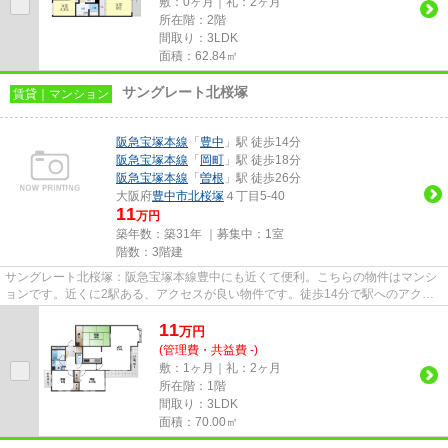
敷：0ヶ月｜礼：2ヶ月
所在階：2階
間取り：3LDK
面積：62.84㎡
サングレート北桜塚
賃貸｜マンション
阪急宝塚本線
「
豊中
」駅 徒歩14分
阪急宝塚本線
「
岡町
」駅 徒歩18分
阪急宝塚本線
「
曽根
」駅 徒歩26分
大阪府
豊中市
北桜塚
４丁目5-40
11
万円
築年数：築31年 ｜募集中：
1室
階数：3階建
サングレート北桜塚：阪急宝塚本線豊中にも近くて便利。こちらの物件はマンシ
ョンです。近くに2駅ある、アクセスが良い物件です。徒歩14分で駅へのアクセ
スができる物件です。できるだ...
11
万
円
(管理費・共益費 -)
敷：1ヶ月｜礼：2ヶ月
所在階：1階
間取り：3LDK
面積：70.00㎡