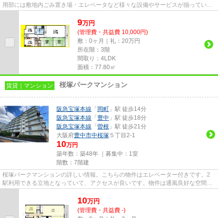
用部には敷地内ごみ置き場・エレベータなど様々な設備やサービスが揃っている
ので便利です。防犯対策もバ...
9
万
円
(管理費・共益費 10,000円)
敷：0ヶ月｜礼：20万円
所在階：3階
間取り：4LDK
面積：77.80㎡
桜塚パークマンション
賃貸｜マンション
阪急宝塚本線
「
岡町
」駅 徒歩14分
阪急宝塚本線
「
豊中
」駅 徒歩18分
阪急宝塚本線
「
曽根
」駅 徒歩21分
大阪府
豊中市
中桜塚
５丁目2-1
10
万円
築年数：築48年 ｜募集中：
1室
階数：7階建
桜塚パークマンションの詳しい情報。こちらの物件はエレベーター付きです。2
駅利用できる立地となっていて、アクセスが良いです。物件は通風良好な空間で
す。できるだけ早めに不動産情...
10
万
円
(管理費・共益費 -)