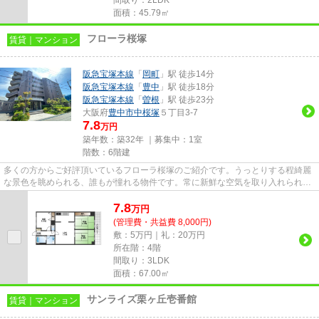
面積：45.79㎡
フローラ桜塚
賃貸｜マンション
阪急宝塚本線
「
岡町
」駅 徒歩14分
阪急宝塚本線
「
豊中
」駅 徒歩18分
阪急宝塚本線
「
曽根
」駅 徒歩23分
大阪府
豊中市
中桜塚
５丁目3-7
7.8
万円
築年数：築32年 ｜募集中：
1室
階数：6階建
多くの方からご好評頂いているフローラ桜塚のご紹介です。うっとりする程綺麗
な景色を眺められる、誰もが憧れる物件です。常に新鮮な空気を取り入れられる
通風良好な間取りの物件。造...
7.8
万
円
(管理費・共益費 8,000円)
敷：5万円｜礼：20万円
所在階：4階
間取り：3LDK
面積：67.00㎡
サンライズ栗ヶ丘壱番館
賃貸｜マンション