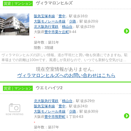
ヴィラマロンヒルズ
賃貸｜マンション
阪急宝塚本線
「
豊中
」駅 徒歩16分
大阪モノレール本線
「
少路
」駅 徒歩20分
北大阪急行電鉄
「
桃山台
」駅 徒歩23分
大阪府
豊中市
栗ケ丘町
9-44
-
築年数：築31年
階数：3階建
ヴィラマロンヒルズの詳しい情報。道が平坦だと買い物も快適にできますね。駐
車場までの距離は100mです。風通しが良好なので、いつでも新鮮な空気がはい
ってきます。豊中市エリアと阪...
現在空室情報がありません。
ヴィラマロンヒルズへのお問い合わせはこちら
ウエミハイツ2
賃貸｜マンション
北大阪急行電鉄
「
桃山台
」駅 徒歩29分
阪急宝塚本線
「
豊中
」駅 徒歩24分
大阪モノレール本線
「
少路
」駅 徒歩30分
大阪府
豊中市
熊野町
１丁目4-63
-
築年数：築37年