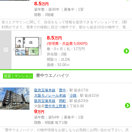
8.5
万円
築年数：築30年 ｜募集中：
1室
階数：3階建
造りとデザインに関して、自信をもって情報を提供できるマンションです。2駅
利用ができて、電車での移動に役立つ物件です。駅から徒歩10分の物件で、電車
での通勤にも便利な立地です。...
8.5
万
円
(管理費・共益費 5,000円)
敷：0ヶ月｜礼：17万円
所在階：2階
間取り：2LDK
面積：52.00㎡
豊中ウエノハイツ
賃貸｜マンション
阪急宝塚本線
「
豊中
」駅 徒歩17分
大阪モノレール本線
「
少路
」駅 徒歩22分
阪急宝塚本線
「
岡町
」駅 徒歩23分
大阪府
豊中市
上野東
１丁目3-30
9
万円
築年数：築54年 ｜募集中：
1室
階数：8階建 地下1階
「豊中ウエノハイツ」の物件情報をお探しならお気軽にお問い合わせ下さい。共