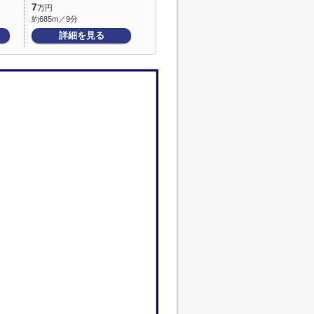
7
万円
約685m／9分
詳細を見る