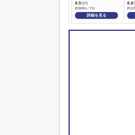
8.5
8.8
万円
約560m／7分
約12
詳細を見る