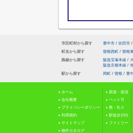
市区町村から探す
豊中市
/
吹田市
/
町名から探す
曽根西町
/
曽根
路線から探す
阪急宝塚本線
/
阪急京都本線
/
駅から探す
岡町
/
曽根
/
豊
ホーム
新築・築浅
会社概要
ペット可
プライバシーポリシー
敷・礼０
利用規約
駅徒歩10分
サイトマップ
ファミリー
物件カタログ