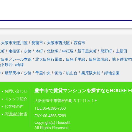
大阪市東淀川区
/
箕面市
/
大阪市西成区
/
西宮市
東町
/
南桜塚
/
少路
/
本町
/
北桜塚
/
中桜塚
/
新千里東町
/
熊野町
/
上新田
大阪モノレール本線
/
北大阪急行電鉄
/
阪急千里線
/
阪急箕面線
/
地下鉄御堂
地下鉄四つ橋線
中
/
服部天神
/
少路
/
千里中央
/
蛍池
/
桃山台
/
柴原阪大前
/
緑地公園
豊中市で賃貸マンションを探すならHOUSE FI
お問い合わせ
スタッフ紹介
大阪府豊中市曽根西町３丁目1-5-１F
お客様の声
TEL:06-6398-7360
周辺施設検索
FAX:06-4866-5289
Copyright(c) Housefit
All Rights Reserved.