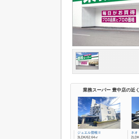
業務スーパー 豊中店の近
ジュエル曽根Ⅱ
ネオ
3LDK/62.64㎡
2LDK