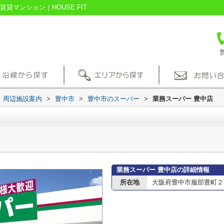
貸マンション｜HOUSE FIT
営
周辺施設案内
>
豊中市
>
豊中市のスーパー
>
業務スーパー 豊中店
業務スーパー 豊中店の詳細情報
所在地
大阪府豊中市服部豊町２丁