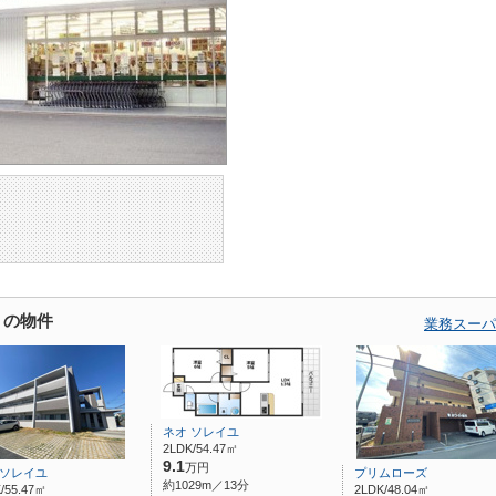
くの物件
業務スーパ
ネオ ソレイユ
2LDK/54.47㎡
9.1
万円
 ソレイユ
プリムローズ
約1029m／13分
/55.47㎡
2LDK/48.04㎡