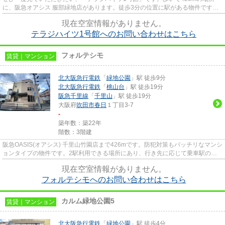
に、阪急オアシス 服部緑地店があります。徒歩3分の位置に駅がある物件です。
通風良好なマンションはいつでも...
現在空室情報がありません。
テラジハイツ1号館へのお問い合わせはこちら
フォルテシモ
賃貸｜マンション
北大阪急行電鉄
「
緑地公園
」駅 徒歩9分
北大阪急行電鉄
「
桃山台
」駅 徒歩19分
阪急千里線
「
千里山
」駅 徒歩19分
大阪府
吹田市
春日
１丁目3-7
-
築年数：築22年
階数：3階建
阪急OASIS(オアシス) 千里山竹園店まで426mです。防犯対策もバッチリなマンシ
ョンタイプの物件です。2駅利用できる場所にあり、行き先に応じて乗車駅の使
い分けができます。こちらは徒...
現在空室情報がありません。
フォルテシモへのお問い合わせはこちら
カルム緑地公園5
賃貸｜マンション
北大阪急行電鉄
「
緑地公園
」駅 徒歩4分