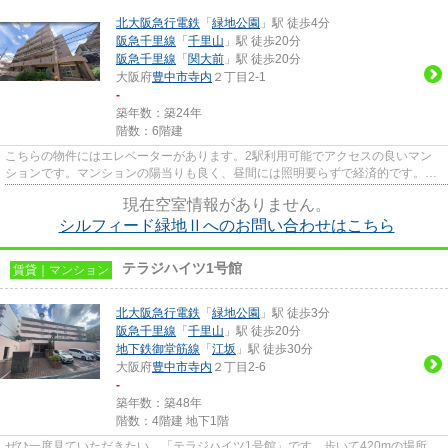
北大阪急行電鉄
「
緑地公園
」駅 徒歩4分
阪急千里線
「
千里山
」駅 徒歩20分
阪急千里線
「
関大前
」駅 徒歩20分
大阪府
豊中市
寺内
２丁目2-1
-
築年数：築24年
階数：6階建
こちらの物件にはエレベーターがあります。2駅利用可能でアクセスの良いマン
ションです。マンションの陽当りも良く、昼間には照明要らずで経済的です。防
犯対策もバッチリなマンション...
現在空室情報がありません。
シルフィード緑地Ⅱへのお問い合わせはこちら
テラジハイツ1号館
賃貸｜マンション
北大阪急行電鉄
「
緑地公園
」駅 徒歩3分
阪急千里線
「
千里山
」駅 徒歩20分
地下鉄御堂筋線
「
江坂
」駅 徒歩30分
大阪府
豊中市
寺内
２丁目2-6
-
築年数：築48年
階数：4階建 地下1階
ぜひ一度見ていただきたい、「テラジハイツ1号館」です。歩いて420mの場所