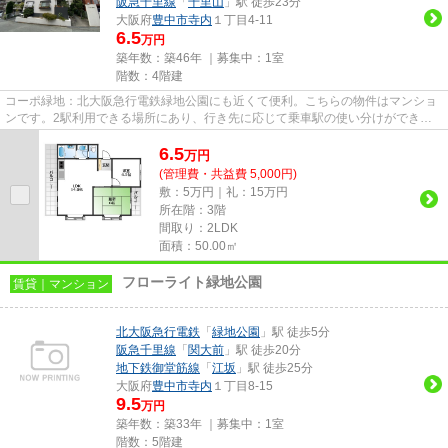
阪急千里線
「
千里山
」駅 徒歩23分
大阪府
豊中市
寺内
１丁目4-11
6.5
万円
築年数：築46年 ｜募集中：
1室
階数：4階建
コーポ緑地：北大阪急行電鉄緑地公園にも近くて便利。こちらの物件はマンショ
ンです。2駅利用できる場所にあり、行き先に応じて乗車駅の使い分けができま
す。マンションは通風良好な空...
6.5
万
円
(管理費・共益費 5,000円)
敷：5万円｜礼：15万円
所在階：3階
間取り：2LDK
面積：50.00㎡
フローライト緑地公園
賃貸｜マンション
北大阪急行電鉄
「
緑地公園
」駅 徒歩5分
阪急千里線
「
関大前
」駅 徒歩20分
地下鉄御堂筋線
「
江坂
」駅 徒歩25分
大阪府
豊中市
寺内
１丁目8-15
9.5
万円
築年数：築33年 ｜募集中：
1室
階数：5階建