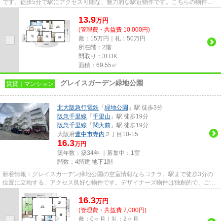
です。徒歩5分で駅にアクセス可能な、魅力的な駅近物件です。こちらの物件は
マンションです。当社スタッフが...
13.9
万
円
(管理費・共益費 10,000円)
敷：15万円｜礼：50万円
所在階：2階
間取り：3LDK
面積：69.55㎡
グレイスガーデン緑地公園
賃貸｜マンション
北大阪急行電鉄
「
緑地公園
」駅 徒歩3分
阪急千里線
「
千里山
」駅 徒歩19分
阪急千里線
「
関大前
」駅 徒歩19分
大阪府
豊中市
寺内
２丁目10-15
16.3
万円
築年数：築34年 ｜募集中：
1室
階数：4階建 地下1階
新着情報：グレイスガーデン緑地公園の空室情報ならコチラ。駅まで徒歩3分の
位置に立地する、アクセス良好な物件です。デザイナーズ物件は独創的で、ご好
評いただいています。様々な場...
16.3
万
円
(管理費・共益費 7,000円)
敷：0ヶ月｜礼：2ヶ月