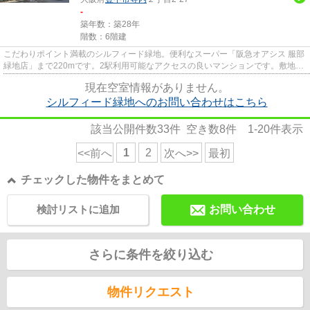
-
築年数：築28年
階数：6階建
こだわりポイント満載のシルフィード緑地。便利なスーパー「阪急オアシス 服部
緑地店」まで220mです。2駅利用可能なアクセスの良いマンションです。敷地内
にごみ置き場のあるマンショ...
現在空室情報がありません。
シルフィード緑地へのお問い合わせはこちら
該当公開件数
33
件 空き数
8
件
1-20
件表示
1
2
<<前へ
次へ>>
最初
チェックした物件をまとめて
検討リストに追加
お問い合わせ
さらに条件を絞り込む
物件リクエスト