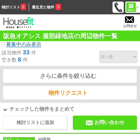
0
0
検討リスト
最近見た物件
お問合せ
阪急オアシス 服部緑地店の周辺物件一覧
募集中のみ表示
33
該当物件
件
8
空き数
件
さらに条件を絞り込む
物件リクエスト
チェックした物件をまとめて
検討リストに追加
お問い合わせ
M緑地
賃貸｜マンション