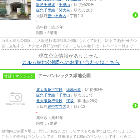
阪急千里線
「
千里山
」駅 徒歩20分
阪急千里線
「
関大前
」駅 徒歩20分
大阪府
豊中市
寺内
２丁目2-3
-
築年数：築19年
階数：5階建
カルム緑地公園5：北大阪急行電鉄緑地公園にも近くて便利。駅まで徒歩4分の位
置に立地する、アクセス良好な物件です。こちらの物件はエレベーター付きで
す。駐車場は物件から約100mで...
現在空室情報がありません。
カルム緑地公園5へのお問い合わせはこちら
アーバンレックス緑地公園
賃貸｜マンション
北大阪急行電鉄
「
緑地公園
」駅 徒歩3分
阪急千里線
「
千里山
」駅 徒歩17分
北大阪急行電鉄
「
江坂
」駅 徒歩28分
大阪府
豊中市
寺内
２丁目3-13
-
築年数：築41年
階数：7階建
敷地内ごみ置き場は、忙しいあなたにとってマストな条件ではないでしょうか。
こちらの物件はマンションです。駐車場まで100mのマンションです。付近に駅