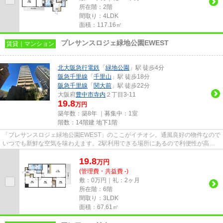
所在階：2階
間取り：4LDK
面積：117.16㎡
プレサンスロジェ緑地公園EWEST
賃貸｜マンション
北大阪急行電鉄
「
緑地公園
」駅 徒歩4分
阪急千里線
「
千里山
」駅 徒歩18分
阪急千里線
「
関大前
」駅 徒歩22分
大阪府
豊中市
寺内
２丁目3-11
19.8
万円
築年数：築8年 ｜募集中：
1室
階数：14階建 地下1階
「プレサンスロジェ緑地公園EWEST」のここがイチオシ。通風良好の物件なので
いつでも新鮮な空気を味わえます。2駅利用できる場所にあるので利便性が高い
です。エレベーターがある物件...
19.8
万
円
(管理費・共益費 -)
敷：0万円｜礼：2ヶ月
所在階：6階
間取り：3LDK
面積：67.61㎡