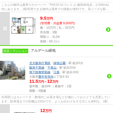
こちらの物件は最寄りのスーパー「FRESCO(フレスコ) 服部緑地店」が396m以
内にあります。2駅利用できる物件は電車での移動が便利です。高ニーズな駅近
の物件で、徒歩5分で駅に行くこと...
9.5
万
円
(管理費・共益費 9,000円)
敷：10万円｜礼：20万円
所在階：3階
間取り：3LDK
面積：66.11㎡
アルデール緑地
賃貸｜マンション
北大阪急行電鉄
「
緑地公園
」駅 徒歩5分
阪急千里線
「
千里山
」駅 徒歩20分
地下鉄御堂筋線
「
江坂
」駅 徒歩19分
大阪府
豊中市
寺内
１丁目4-33
11.5
12
万円～
万円
築年数：築28年 ｜募集中：
2室
階数：5階建
共用部にはエレベータ・敷地内ごみ置き場などが備わっておりとても充実してい
ます。駐車場までの距離は100mです。よくお出かけをする方にも便利な、2駅利
用可能な物件です。やっぱり気...
12
万
円