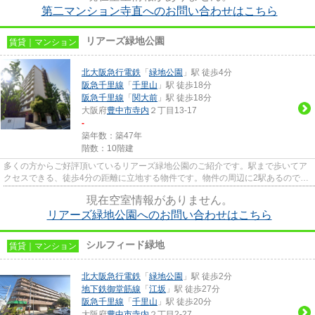
第二マンション寺直へのお問い合わせはこちら
リアーズ緑地公園
賃貸｜マンション
北大阪急行電鉄
「
緑地公園
」駅 徒歩4分
阪急千里線
「
千里山
」駅 徒歩18分
阪急千里線
「
関大前
」駅 徒歩18分
大阪府
豊中市
寺内
２丁目13-17
-
築年数：築47年
階数：10階建
多くの方からご好評頂いているリアーズ緑地公園のご紹介です。駅まで歩いてア
クセスできる、徒歩4分の距離に立地する物件です。物件の周辺に2駅あるので移
動範囲も広がります。こちら...
現在空室情報がありません。
リアーズ緑地公園へのお問い合わせはこちら
シルフィード緑地
賃貸｜マンション
北大阪急行電鉄
「
緑地公園
」駅 徒歩2分
地下鉄御堂筋線
「
江坂
」駅 徒歩27分
阪急千里線
「
千里山
」駅 徒歩20分
大阪府
豊中市
寺内
２丁目2-27