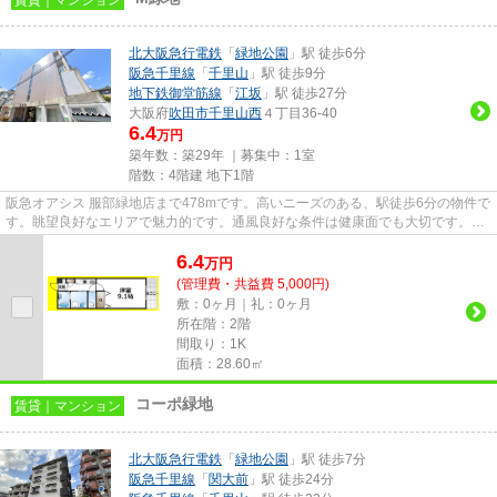
北大阪急行電鉄
「
緑地公園
」駅 徒歩6分
阪急千里線
「
千里山
」駅 徒歩9分
地下鉄御堂筋線
「
江坂
」駅 徒歩27分
大阪府
吹田市
千里山西
４丁目36-40
6.4
万円
築年数：築29年 ｜募集中：
1室
階数：4階建 地下1階
阪急オアシス 服部緑地店まで478mです。高いニーズのある、駅徒歩6分の物件で
す。眺望良好なエリアで魅力的です。通風良好な条件は健康面でも大切です。そ
んな観点からもおすすめの物...
6.4
万
円
(管理費・共益費 5,000円)
敷：0ヶ月｜礼：0ヶ月
所在階：2階
間取り：1K
面積：28.60㎡
コーポ緑地
賃貸｜マンション
北大阪急行電鉄
「
緑地公園
」駅 徒歩7分
阪急千里線
「
関大前
」駅 徒歩24分