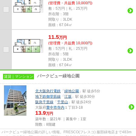
(管理費・共益費 10,000円)
敷：5万円｜礼：25万円
所在階：3階
間取り：3LDK
面積：67.04㎡
11.5
万
円
(管理費・共益費 10,000円)
敷：5万円｜礼：25万円
所在階：5階
間取り：3LDK
面積：67.04㎡
パークビュー緑地公園
賃貸｜マンション
北大阪急行電鉄
「
緑地公園
」駅 徒歩5分
地下鉄御堂筋線
「
江坂
」駅 徒歩30分
阪急千里線
「
千里山
」駅 徒歩24分
大阪府
豊中市
寺内
１丁目3-18
13.9
万円
築年数：築21年 ｜募集中：
1室
階数：8階建
パークビュー緑地公園の詳しい情報。FRESCO(フレスコ) 服部緑地店まで483m