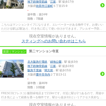
地下鉄御堂筋線
「
江坂
」駅 徒歩17分
大阪府
吹田市
江坂町
５丁目15-9
-
築年数：築24年
階数：7階建
こちらはマンションタイプになります。エレベーターがある物件です。お使いい
ただける駅は2駅あり、行き先に応じて使い分けができます。アレルギー予防に
適した、通気性の良い安心のマ...
現在空室情報がありません。
スティングへのお問い合わせはこちら
第二マンション寺直
賃貸｜マンション
北大阪急行電鉄
「
緑地公園
」駅 徒歩3分
地下鉄御堂筋線
「
江坂
」駅 徒歩19分
阪急千里線
「
関大前
」駅 徒歩15分
大阪府
豊中市
寺内
２丁目13-11
-
築年数：築46年
階数：10階建
FRESCO(フレスコ) 服部緑地店まで219mです。付近に駅が2つあるので、用途や
行き先によって経路を選べる物件です。駅から徒歩3分というアクセス良好な駅
近物件はいかがですか。地上10階...
現在空室情報がありません。