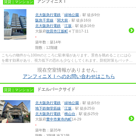
アンフィニⅩⅠ
賃貸｜マンション
北大阪急行電鉄
「
緑地公園
」駅 徒歩9分
阪急千里線
「
関大前
」駅 徒歩16分
北大阪急行電鉄
「
江坂
」駅 徒歩16分
大阪府
吹田市
江坂町
４丁目17-11
-
築年数：築14年
階数：12階建
こちらの物件から100mのところに駐車場があります。景色を眺めることには心
を癒す効果があり、視力低下の恐れも少なくしてくれます。防犯対策もバッチリ
なマンションタイプの物件です...
現在空室情報がありません。
アンフィニⅩⅠへのお問い合わせはこちら
ドエルパークサイド
賃貸｜マンション
北大阪急行電鉄
「
緑地公園
」駅 徒歩5分
地下鉄御堂筋線
「
江坂
」駅 徒歩25分
北大阪急行電鉄
「
桃山台
」駅 徒歩25分
大阪府
豊中市
東寺内町
14-29
-
築年数：築35年
階数：3階建 地下1階