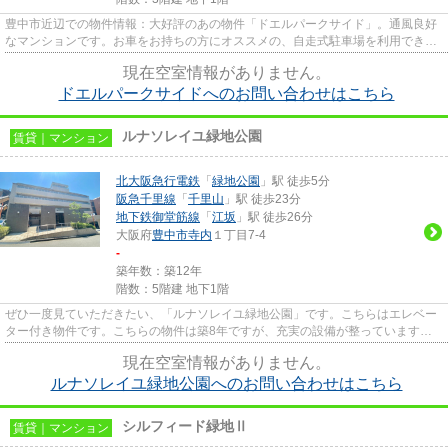
豊中市近辺での物件情報：大好評のあの物件「ドエルパークサイド」。通風良好
なマンションです。お車をお持ちの方にオススメの、自走式駐車場を利用できる
物件です。2駅利用可能な利便...
現在空室情報がありません。
ドエルパークサイドへのお問い合わせはこちら
ルナソレイユ緑地公園
賃貸｜マンション
北大阪急行電鉄
「
緑地公園
」駅 徒歩5分
阪急千里線
「
千里山
」駅 徒歩23分
地下鉄御堂筋線
「
江坂
」駅 徒歩26分
大阪府
豊中市
寺内
１丁目7-4
-
築年数：築12年
階数：5階建 地下1階
ぜひ一度見ていただきたい、「ルナソレイユ緑地公園」です。こちらはエレベー
ター付き物件です。こちらの物件は築8年ですが、充実の設備が整っています。
周辺には、徒歩5分で利用でき...
現在空室情報がありません。
ルナソレイユ緑地公園へのお問い合わせはこちら
シルフィード緑地Ⅱ
賃貸｜マンション