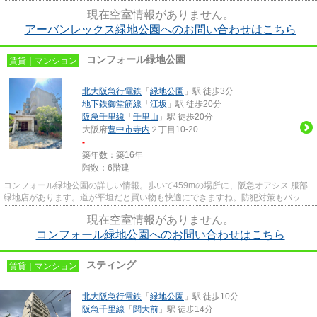
が2駅あり、行き先に応じて使い...
現在空室情報がありません。
アーバンレックス緑地公園へのお問い合わせはこちら
コンフォール緑地公園
賃貸｜マンション
北大阪急行電鉄
「
緑地公園
」駅 徒歩3分
地下鉄御堂筋線
「
江坂
」駅 徒歩20分
阪急千里線
「
千里山
」駅 徒歩20分
大阪府
豊中市
寺内
２丁目10-20
-
築年数：築16年
階数：6階建
コンフォール緑地公園の詳しい情報。歩いて459mの場所に、阪急オアシス 服部
緑地店があります。道が平坦だと買い物も快適にできますね。防犯対策もバッチ
リなマンションタイプの物件で...
現在空室情報がありません。
コンフォール緑地公園へのお問い合わせはこちら
スティング
賃貸｜マンション
北大阪急行電鉄
「
緑地公園
」駅 徒歩10分
阪急千里線
「
関大前
」駅 徒歩14分