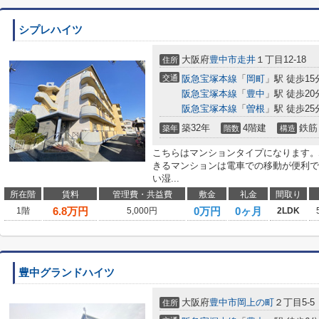
シプレハイツ
大阪府
豊中市
走井
１丁目12-18
住所
交通
阪急宝塚本線
「
岡町
」駅 徒歩15
阪急宝塚本線
「
豊中
」駅 徒歩20
阪急宝塚本線
「
曽根
」駅 徒歩25
築32年
4階建
鉄筋
築年
階数
構造
こちらはマンションタイプになります。
きるマンションは電車での移動が便利で
い湿...
所在階
賃料
管理費・共益費
敷金
礼金
間取り
6.8
万円
0万円
0ヶ月
1階
5,000円
2LDK
豊中グランドハイツ
大阪府
豊中市
岡上の町
２丁目5-5
住所