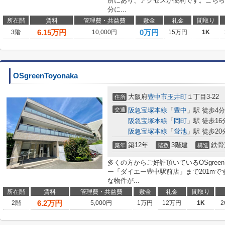
所にあり、アクセスが便利です。こちら
分に...
所在階
賃料
管理費・共益費
敷金
礼金
間取り
6.15
万円
0万円
3階
10,000円
15万円
1K
OSgreenToyonaka
大阪府
豊中市
玉井町
１丁目3-22
住所
交通
阪急宝塚本線
「
豊中
」駅 徒歩4分
阪急宝塚本線
「
岡町
」駅 徒歩16
阪急宝塚本線
「
蛍池
」駅 徒歩20
築12年
3階建
鉄骨
築年
階数
構造
多くの方からご好評頂いているOSgreen
ー「ダイエー豊中駅前店」まで201m
な物件が...
所在階
賃料
管理費・共益費
敷金
礼金
間取り
6.2
万円
2階
5,000円
1万円
12万円
1K
2