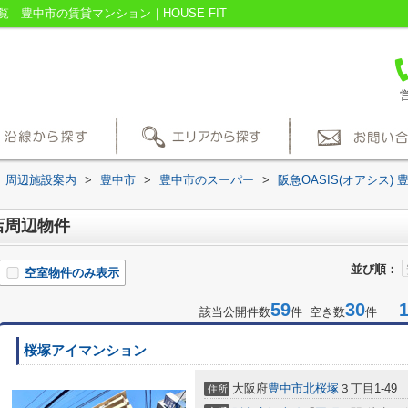
覧｜豊中市の賃貸マンション｜HOUSE FIT
営
周辺施設案内
>
豊中市
>
豊中市のスーパー
>
阪急OASIS(オアシス) 
中店周辺物件
並び順：
空室物件のみ表示
59
30
1-
該当公開件数
件 空き数
件
桜塚アイマンション
大阪府
豊中市
北桜塚
３丁目1-49
住所