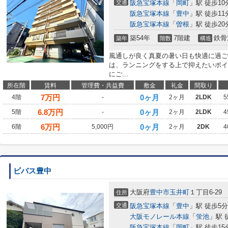
交通
阪急宝塚本線
「
岡町
」駅 徒歩10
阪急宝塚本線
「
豊中
」駅 徒歩11
阪急宝塚本線
「
曽根
」駅 徒歩20
築54年
7階建
鉄骨
築年
階数
構造
風通しが良く真夏の暑い日も快適に過ご
は、ランニングをする上で抑えたいポイ
にご...
所在階
賃料
管理費・共益費
敷金
礼金
間取り
7
万円
0ヶ月
4階
-
2ヶ月
2LDK
5
6.8
万円
0ヶ月
5階
-
2ヶ月
2LDK
4
6
万円
0ヶ月
6階
5,000円
2ヶ月
2DK
4
ビバス豊中
大阪府
豊中市
玉井町
１丁目6-29
住所
交通
阪急宝塚本線
「
豊中
」駅 徒歩5分
大阪モノレール本線
「
蛍池
」駅 
阪急宝塚本線
「
岡町
」駅 徒歩15