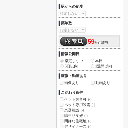
駅からの徒歩
築年数
59
件が該当
情報公開日
指定しない
本日
3日以内
1週間以内
画像・動画あり
画像あり
動画あり
こだわり条件
ペット飼育可
(-)
ペット専用設備
(-)
楽器相談
(-)
陽当り良好
(-)
閑静な住宅地
(-)
デザイナーズ
(-)