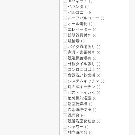
メゾネット
(-)
ベランダ
(-)
バルコニー
(-)
ルーフバルコニー
(-)
オール電化
(-)
エレベーター
(-)
照明器具付き
(-)
駐輪場
(-)
バイク置場あり
(-)
家具・家電付き
(-)
洗濯機置場有
(-)
外観タイル張り
(-)
コンロ２口以上
(-)
食器洗い乾燥機
(-)
システムキッチン
(-)
対面式キッチン
(-)
バス・トイレ別
(-)
追焚機能浴室
(-)
浴室乾燥機
(-)
温水洗浄便座
(-)
洗面台
(-)
洗髪洗面化粧台
(-)
シャワー
(-)
独立洗面台
(-)