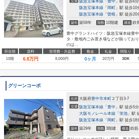
交通
阪急宝塚本線
「
豊中
」駅 徒歩6分
阪急宝塚本線
「
岡町
」駅 徒歩10
阪急宝塚本線
「
曽根
」駅 徒歩20
築58年
10階建
鉄
築年
階数
構造
豊中グランドハイツ：阪急宝塚本線豊中
タ・敷地内ごみ置き場などが揃っており
のは...
所在階
賃料
管理費・共益費
敷金
礼金
間取り
6.8
万円
0ヶ月
10階
8,000円
20万円
3DK
グリーンコーポ
大阪府
豊中市
本町
２丁目3-7
住所
交通
阪急宝塚本線
「
豊中
」駅 徒歩5分
大阪モノレール本線
「
蛍池
」駅 
阪急宝塚本線
「
岡町
」駅 徒歩18
築29年
3階建
鉄筋
築年
階数
構造