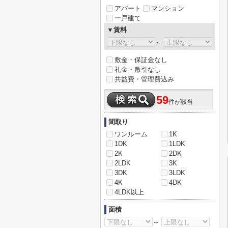
アパート
マンション
一戸建て
▼賃料
～
敷金・保証金なし
礼金・敷引なし
共益費・管理費込み
59
件が該当
間取り
ワンルーム
1K
1DK
1LDK
2K
2DK
2LDK
3K
3DK
3LDK
4K
4DK
4LDK以上
面積
～