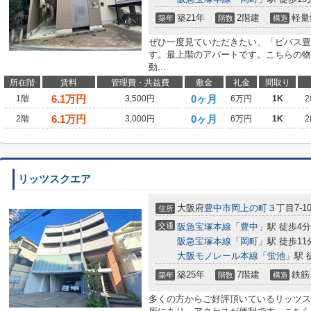
築21年
2階建
軽量
築年
階数
構造
ぜひ一度見ていただきたい、「ビバス豊
す。最上階のアパートです。こちらの物
動...
所在階
賃料
管理費・共益費
敷金
礼金
間取り
6.1
万円
0ヶ月
1階
3,500円
6万円
1K
2
6.1
万円
0ヶ月
2階
3,000円
6万円
1K
2
リッツスクエア
大阪府
豊中市
岡上の町
３丁目7-1
住所
交通
阪急宝塚本線
「
豊中
」駅 徒歩4分
阪急宝塚本線
「
岡町
」駅 徒歩11
大阪モノレール本線
「
蛍池
」駅 
築25年
7階建
鉄筋
築年
階数
構造
多くの方からご好評頂いているリッツス