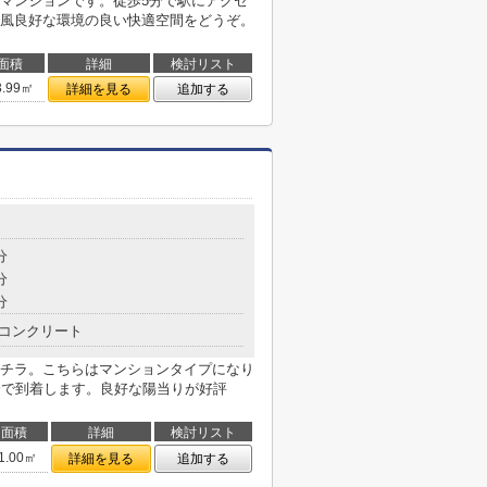
マンションです。徒歩5分で駅にアクセ
風良好な環境の良い快適空間をどうぞ。
面積
詳細
検討リスト
3.99㎡
詳細を見る
追加する
分
分
分
コンクリート
チラ。こちらはマンションタイプになり
分で到着します。良好な陽当りが好評
面積
詳細
検討リスト
1.00㎡
詳細を見る
追加する