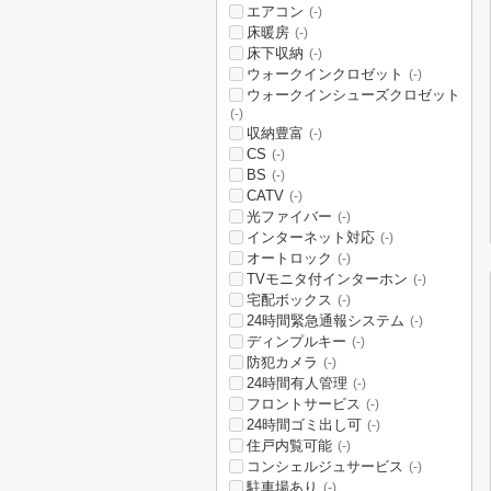
エアコン
(-)
床暖房
(-)
床下収納
(-)
ウォークインクロゼット
(-)
ウォークインシューズクロゼット
(-)
収納豊富
(-)
CS
(-)
BS
(-)
CATV
(-)
光ファイバー
(-)
インターネット対応
(-)
オートロック
(-)
TVモニタ付インターホン
(-)
宅配ボックス
(-)
24時間緊急通報システム
(-)
ディンプルキー
(-)
防犯カメラ
(-)
24時間有人管理
(-)
フロントサービス
(-)
24時間ゴミ出し可
(-)
住戸内覧可能
(-)
コンシェルジュサービス
(-)
駐車場あり
(-)