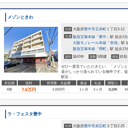
メゾンときわ
大阪府
豊中市
玉井町
１丁目3-12
住所
交通
阪急宝塚本線
「
豊中
」駅 徒歩2分
大阪モノレール本線
「
蛍池
」駅 
阪急宝塚本線
「
岡町
」駅 徒歩13
築43年
5階建
鉄筋
築年
階数
構造
ぜひ一度見ていただきたい、「メゾンと
道がしっかり造られている物件です。徒
駅近...
所在階
賃料
管理費・共益費
敷金
礼金
間取り
7.6
万円
4階
3,000円
1ヶ月
2ヶ月
1LDK
4
ラ・フェスタ豊中
大阪府
豊中市
末広町
３丁目2-25
住所