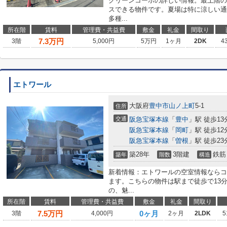
グリーンコーポの詳しい情報。最上階の
スできる物件です。夏場は特に涼しい通
多種...
所在階
賃料
管理費・共益費
敷金
礼金
間取り
7.3
万円
3階
5,000円
5万円
1ヶ月
2DK
4
エトワール
大阪府
豊中市
山ノ上町
5-1
住所
交通
阪急宝塚本線
「
豊中
」駅 徒歩13
阪急宝塚本線
「
岡町
」駅 徒歩12
阪急宝塚本線
「
曽根
」駅 徒歩23
築28年
3階建
鉄筋
築年
階数
構造
新着情報：エトワールの空室情報ならコ
ます。こちらの物件は駅まで徒歩で13
の、魅...
所在階
賃料
管理費・共益費
敷金
礼金
間取り
7.5
万円
0ヶ月
3階
4,000円
2ヶ月
2LDK
5