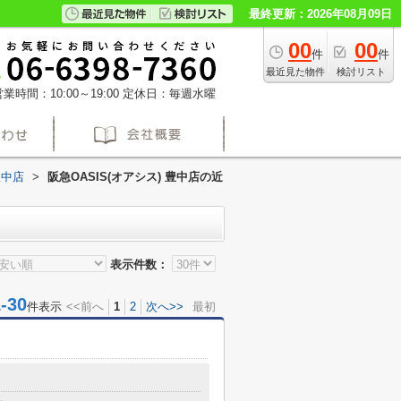
最終更新：2026年08月09日
00
00
件
件
最近見た物件
検討リスト
業時間：10:00～19:00
定休日：毎週水曜
豊中店
>
阪急OASIS(オアシス) 豊中店の近
表示件数：
30
件表示
<<前へ
1
2
次へ>>
最初