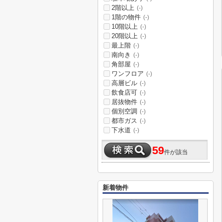
2階以上
(-)
1階の物件
(-)
10階以上
(-)
20階以上
(-)
最上階
(-)
南向き
(-)
角部屋
(-)
ワンフロア
(-)
高層ビル
(-)
飲食店可
(-)
居抜物件
(-)
個別空調
(-)
都市ガス
(-)
下水道
(-)
59
件が該当
新着物件