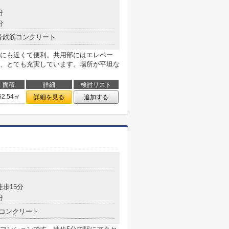
分
分
骨鉄筋コンクリート
にも近くて便利。共用部にはエレベー
、とても充実しています。場所が平坦な
面積
詳細
検討リスト
52.54㎡
詳細を見る
追加する
徒歩15分
分
コンクリート