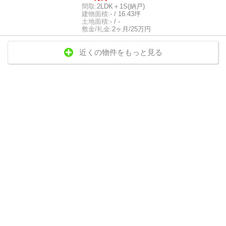
間取:
2LDK＋1S(納戸)
建物面積:
- / 16.43坪
土地面積:
- / -
敷金/礼金:
2ヶ月/25万円
近くの物件をもっと見る