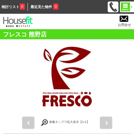
0
0
検討リスト
最近見た物件
お問合せ
フレスコ 熊野店
前
次
画像タップで拡大表示【
1
/1】