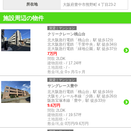
所在地
大阪府豊中市熊野町４丁目23-2
施設周辺の物件
賃貸｜マンション
クリークレーン桃山台
北大阪急行電鉄「桃山台」駅 徒歩12分
北大阪急行電鉄「千里中央」駅 徒歩34分
北大阪急行電鉄「緑地公園」駅 徒歩37分
7万円
間取:
2LDK
建物面積:
- / 17.24坪
土地面積:
- / -
敷金/礼金:
0ヶ月/1ヶ月
賃貸｜マンション
サングレース豊中
北大阪急行電鉄「桃山台」駅 徒歩16分
大阪モノレール本線「少路」駅 徒歩26分
阪急宝塚本線「豊中」駅 徒歩33分
9.6万円
間取:
2LDK
建物面積:
- / 19.57坪
土地面積:
- / -
敷金/礼金:
0万円/9.6万円