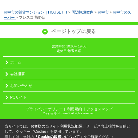
豊中市の賃貸マンション｜HOUSE FIT
>
周辺施設案内
>
豊中市
>
豊中市のス
ーパー
>
フレスコ 熊野店
ページトップに戻る
営業時間:10:00～19:00
定休日:毎週水曜
ホーム
会社概要
お問い合わせ
PCサイト
プライバシーポリシー
利用規約
｜アクセスマップ
｜
Copyright(c) Housefit All rights reserved.
当サイトでは、お客様の当サイト利用状況把握、サービス向上検討を目的と
して、クッキー（Cookie）を使用しています。
詳しくは、当社の
「Cookieの取扱いについて」
をご確認ください。