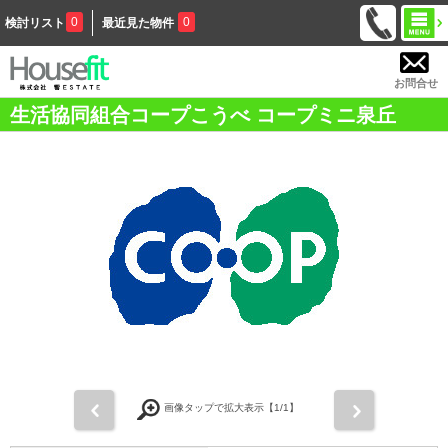
0
0
検討リスト
最近見た物件
お問合せ
生活協同組合コープこうべ コープミニ泉丘
前
次
画像タップで拡大表示【
1
/1】