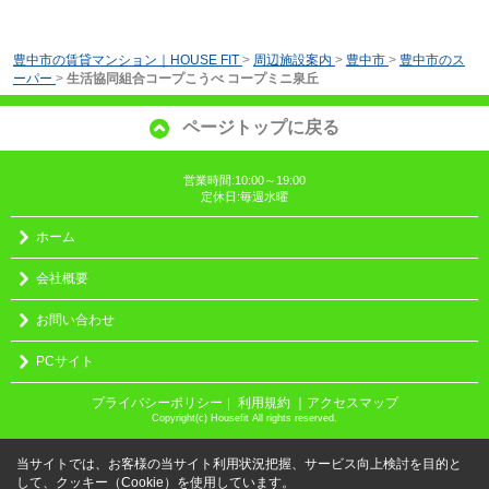
豊中市の賃貸マンション｜HOUSE FIT
>
周辺施設案内
>
豊中市
>
豊中市のス
ーパー
>
生活協同組合コープこうべ コープミニ泉丘
ページトップに戻る
営業時間:10:00～19:00
定休日:毎週水曜
ホーム
会社概要
お問い合わせ
PCサイト
プライバシーポリシー
利用規約
｜アクセスマップ
｜
Copyright(c) Housefit All rights reserved.
当サイトでは、お客様の当サイト利用状況把握、サービス向上検討を目的と
して、クッキー（Cookie）を使用しています。