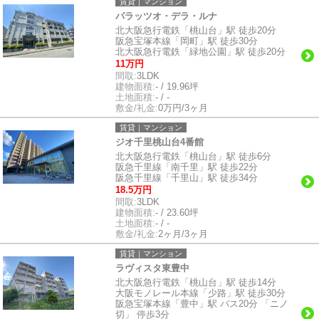
賃貸｜マンション
パラッツオ・デラ・ルナ
北大阪急行電鉄「桃山台」駅 徒歩20分
阪急宝塚本線「岡町」駅 徒歩30分
北大阪急行電鉄「緑地公園」駅 徒歩20分
11万円
間取:
3LDK
建物面積:
- / 19.96坪
土地面積:
- / -
敷金/礼金:
0万円/3ヶ月
賃貸｜マンション
ジオ千里桃山台4番館
北大阪急行電鉄「桃山台」駅 徒歩6分
阪急千里線「南千里」駅 徒歩22分
阪急千里線「千里山」駅 徒歩34分
18.5万円
間取:
3LDK
建物面積:
- / 23.60坪
土地面積:
- / -
敷金/礼金:
2ヶ月/3ヶ月
賃貸｜マンション
ラヴィスタ東豊中
北大阪急行電鉄「桃山台」駅 徒歩14分
大阪モノレール本線「少路」駅 徒歩30分
阪急宝塚本線「豊中」駅 バス20分 「ニノ
切」 停歩3分