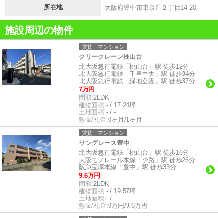
所在地
大阪府豊中市東泉丘２丁目14-20
施設周辺の物件
賃貸｜マンション
クリークレーン桃山台
北大阪急行電鉄「桃山台」駅 徒歩12分
北大阪急行電鉄「千里中央」駅 徒歩34分
北大阪急行電鉄「緑地公園」駅 徒歩37分
7万円
間取:
2LDK
建物面積:
- / 17.24坪
土地面積:
- / -
敷金/礼金:
0ヶ月/1ヶ月
賃貸｜マンション
サングレース豊中
北大阪急行電鉄「桃山台」駅 徒歩16分
大阪モノレール本線「少路」駅 徒歩26分
阪急宝塚本線「豊中」駅 徒歩33分
9.6万円
間取:
2LDK
建物面積:
- / 19.57坪
土地面積:
- / -
敷金/礼金:
0万円/9.6万円