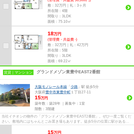
敷：32万円｜礼：3ヶ月
所在階：4階
間取り：3LDK
面積：75.10㎡
18
万
円
(管理費・共益費 -)
敷：32万円｜礼：42万円
所在階：5階
間取り：3LDK
面積：69.22㎡
グランドメゾン東豊中EAST2番館
賃貸｜マンション
大阪モノレール本線
「
少路
」駅 徒歩5分
大阪府
豊中市
東豊中町
１丁目27-11
15
万円
築年数：築28年 ｜募集中：
1室
階数：3階建
当社イチオシの物件の「グランドメゾン東豊中EAST2番館」。ぜひ一度ご覧くだ
さい。敷地内にはちゃんとごみ置き場もあります。徒歩5分の位置に駅がある物
件です。風通しが良く、熱がこ...
15
万
円