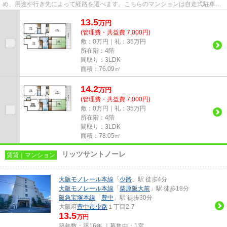
め、用途や行き先によって経路を選べます。こちらのマンションは自走式駐車場
がご利用いただけます。眺望良好...
13.5
万
円
(管理費・共益費 7,000円)
敷：0万円｜礼：35万円
所在階：4階
間取り：3LDK
面積：76.09㎡
14.2
万
円
(管理費・共益費 7,000円)
敷：0万円｜礼：35万円
所在階：4階
間取り：3LDK
面積：78.05㎡
リッツサントノーレ
賃貸｜マンション
大阪モノレール本線
「
少路
」駅 徒歩4分
大阪モノレール本線
「
柴原阪大前
」駅 徒歩18分
阪急宝塚本線
「
豊中
」駅 徒歩30分
大阪府
豊中市
少路
１丁目2-7
13.5
万円
築年数：築16年 ｜募集中：
1室