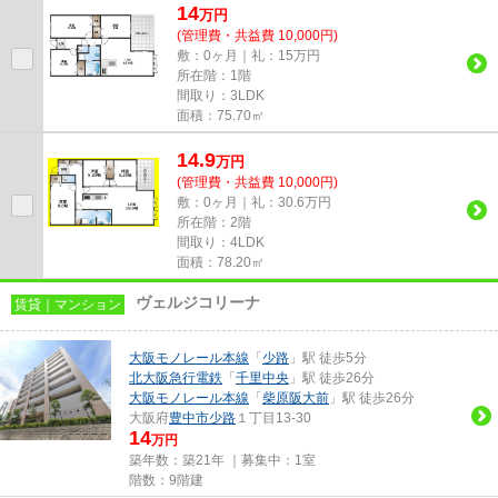
14
万
円
(管理費・共益費 10,000円)
敷：0ヶ月｜礼：15万円
所在階：1階
間取り：3LDK
面積：75.70㎡
14.9
万
円
(管理費・共益費 10,000円)
敷：0ヶ月｜礼：30.6万円
所在階：2階
間取り：4LDK
面積：78.20㎡
ヴェルジコリーナ
賃貸｜マンション
大阪モノレール本線
「
少路
」駅 徒歩5分
北大阪急行電鉄
「
千里中央
」駅 徒歩26分
大阪モノレール本線
「
柴原阪大前
」駅 徒歩26分
大阪府
豊中市
少路
１丁目13-30
14
万円
築年数：築21年 ｜募集中：
1室
階数：9階建