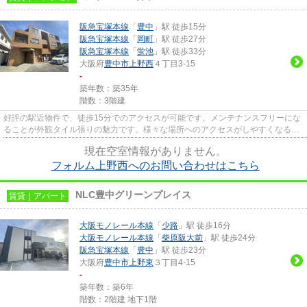
阪急宝塚本線
「
豊中
」駅 徒歩15分
阪急宝塚本線
「
岡町
」駅 徒歩27分
阪急宝塚本線
「
蛍池
」駅 徒歩33分
大阪府
豊中市
上野西
４丁目3-15
-
築年数：築35年
階数：3階建
好評の駅近物件で、徒歩15分でのアクセスが可能です。メンテナンスフリーにな
ることが外観タイル張りの魅力です。様々な場所へのアクセスがしやすくなる2
駅利用可能な物件です。風通し...
現在空室情報がありません。
フォルム上野西へのお問い合わせはこちら
NLC豊中グリーンプレイス
賃貸｜アパート
大阪モノレール本線
「
少路
」駅 徒歩16分
大阪モノレール本線
「
柴原阪大前
」駅 徒歩24分
阪急宝塚本線
「
豊中
」駅 徒歩23分
大阪府
豊中市
上野東
３丁目4-15
-
築年数：築6年
階数：2階建 地下1階