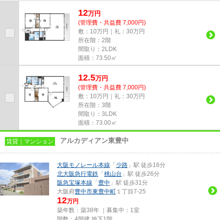
風通しの良い湿気が溜まりにく...
12
万
円
(管理費・共益費 7,000円)
敷：10万円｜礼：30万円
所在階：2階
間取り：2LDK
面積：73.50㎡
12.5
万
円
(管理費・共益費 7,000円)
敷：10万円｜礼：30万円
所在階：3階
間取り：3LDK
面積：73.00㎡
アルカディアン東豊中
賃貸｜マンション
大阪モノレール本線
「
少路
」駅 徒歩16分
北大阪急行電鉄
「
桃山台
」駅 徒歩26分
阪急宝塚本線
「
豊中
」駅 徒歩31分
大阪府
豊中市
東豊中町
１丁目7-25
12
万円
築年数：築38年 ｜募集中：
1室
階数：4階建 地下1階