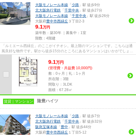
大阪モノレール本線
「
少路
」駅 徒歩9分
北大阪急行電鉄
「
千里中央
」駅 徒歩27分
大阪モノレール本線
「
千里中央
」駅 徒歩26分
大阪府
豊中市
西緑丘
３丁目2-3
9.1
万円
築年数：築30年 ｜募集中：
1室
階数：4階建
「ルミエール西緑丘」のここがイチオシ。最上階のマンションです。こちらは通
風良好な物件です。駅から徒歩15分のところにあるマンションはいかがでしょう
か。豊中市エリアにある賃貸...
9.1
万
円
(管理費・共益費 10,000円)
敷：0ヶ月｜礼：1ヶ月
所在階：3階
間取り：3LDK
面積：67.28㎡
隆豊ハイツ
賃貸｜マンション
大阪モノレール本線
「
少路
」駅 徒歩7分
北大阪急行電鉄
「
千里中央
」駅 徒歩32分
阪急宝塚本線
「
豊中
」駅 徒歩44分
大阪府
豊中市
西緑丘
１丁目5-12