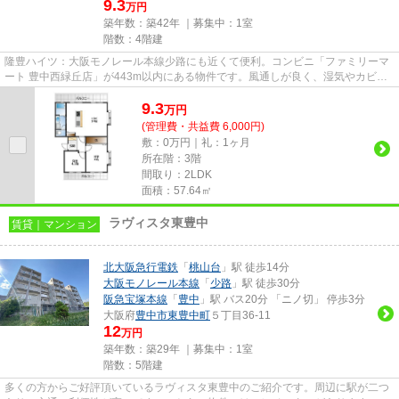
9.3
万円
築年数：築42年 ｜募集中：
1室
階数：4階建
隆豊ハイツ：大阪モノレール本線少路にも近くて便利。コンビニ「ファミリーマ
ート 豊中西緑丘店」が443m以内にある物件です。風通しが良く、湿気やカビの
心配が少ない物件です。通勤や...
9.3
万
円
(管理費・共益費 6,000円)
敷：0万円｜礼：1ヶ月
所在階：3階
間取り：2LDK
面積：57.64㎡
ラヴィスタ東豊中
賃貸｜マンション
北大阪急行電鉄
「
桃山台
」駅 徒歩14分
大阪モノレール本線
「
少路
」駅 徒歩30分
阪急宝塚本線
「
豊中
」駅 バス20分 「ニノ切」 停歩3分
大阪府
豊中市
東豊中町
５丁目36-11
12
万円
築年数：築29年 ｜募集中：
1室
階数：5階建
多くの方からご好評頂いているラヴィスタ東豊中のご紹介です。周辺に駅が二つ