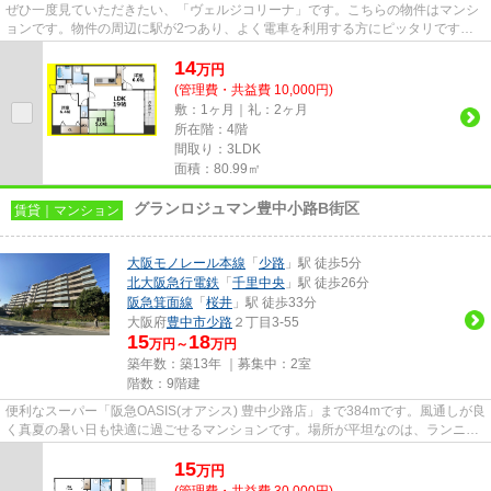
ぜひ一度見ていただきたい、「ヴェルジコリーナ」です。こちらの物件はマンシ
ョンです。物件の周辺に駅が2つあり、よく電車を利用する方にピッタリです。
エレベーターがある物件です。...
14
万
円
(管理費・共益費 10,000円)
敷：1ヶ月｜礼：2ヶ月
所在階：4階
間取り：3LDK
面積：80.99㎡
グランロジュマン豊中小路B街区
賃貸｜マンション
大阪モノレール本線
「
少路
」駅 徒歩5分
北大阪急行電鉄
「
千里中央
」駅 徒歩26分
阪急箕面線
「
桜井
」駅 徒歩33分
大阪府
豊中市
少路
２丁目3-55
15
18
万円～
万円
築年数：築13年 ｜募集中：
2室
階数：9階建
便利なスーパー「阪急OASIS(オアシス) 豊中少路店」まで384mです。風通しが良
く真夏の暑い日も快適に過ごせるマンションです。場所が平坦なのは、ランニン
グをする上で抑えたいポイン...
15
万
円
(管理費・共益費 30,000円)