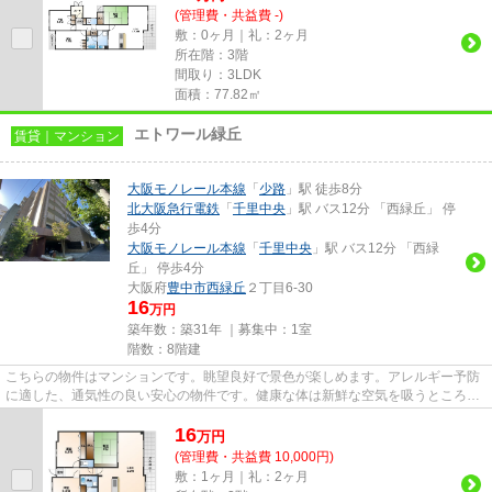
(管理費・共益費 -)
敷：0ヶ月｜礼：2ヶ月
所在階：3階
間取り：3LDK
面積：77.82㎡
エトワール緑丘
賃貸｜マンション
大阪モノレール本線
「
少路
」駅 徒歩8分
北大阪急行電鉄
「
千里中央
」駅 バス12分 「西緑丘」 停
歩4分
大阪モノレール本線
「
千里中央
」駅 バス12分 「西緑
丘」 停歩4分
大阪府
豊中市
西緑丘
２丁目6-30
16
万円
築年数：築31年 ｜募集中：
1室
階数：8階建
こちらの物件はマンションです。眺望良好で景色が楽しめます。アレルギー予防
に適した、通気性の良い安心の物件です。健康な体は新鮮な空気を吸うところか
ら。周辺に駅が2つあるので電...
16
万
円
(管理費・共益費 10,000円)
敷：1ヶ月｜礼：2ヶ月