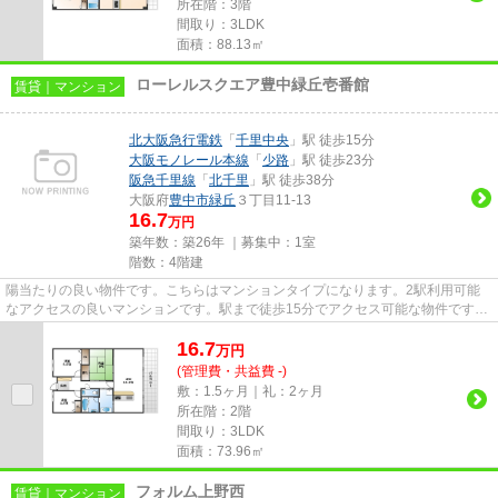
所在階：3階
間取り：3LDK
面積：88.13㎡
ローレルスクエア豊中緑丘壱番館
賃貸｜マンション
北大阪急行電鉄
「
千里中央
」駅 徒歩15分
大阪モノレール本線
「
少路
」駅 徒歩23分
阪急千里線
「
北千里
」駅 徒歩38分
大阪府
豊中市
緑丘
３丁目11-13
16.7
万円
築年数：築26年 ｜募集中：
1室
階数：4階建
陽当たりの良い物件です。こちらはマンションタイプになります。2駅利用可能
なアクセスの良いマンションです。駅まで徒歩15分でアクセス可能な物件です。
豊中市エリアと北大阪急行電鉄...
16.7
万
円
(管理費・共益費 -)
敷：1.5ヶ月｜礼：2ヶ月
所在階：2階
間取り：3LDK
面積：73.96㎡
フォルム上野西
賃貸｜マンション