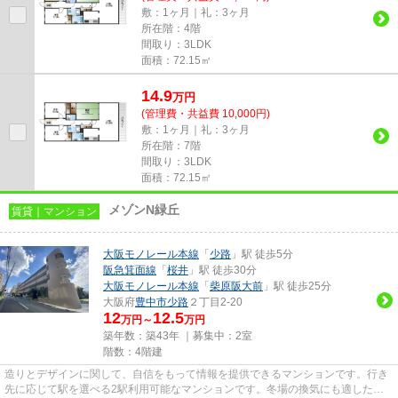
敷：1ヶ月｜礼：3ヶ月
所在階：4階
間取り：3LDK
面積：72.15㎡
14.9
万
円
(管理費・共益費 10,000円)
敷：1ヶ月｜礼：3ヶ月
所在階：7階
間取り：3LDK
面積：72.15㎡
メゾンN緑丘
賃貸｜マンション
大阪モノレール本線
「
少路
」駅 徒歩5分
阪急箕面線
「
桜井
」駅 徒歩30分
大阪モノレール本線
「
柴原阪大前
」駅 徒歩25分
大阪府
豊中市
少路
２丁目2-20
12
12.5
万円～
万円
築年数：築43年 ｜募集中：
2室
階数：4階建
造りとデザインに関して、自信をもって情報を提供できるマンションです。行き
先に応じて駅を選べる2駅利用可能なマンションです。冬場の換気にも適した、