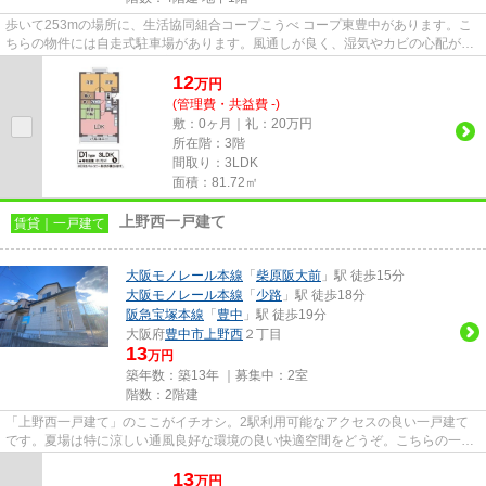
歩いて253mの場所に、生活協同組合コープこうべ コープ東豊中があります。こ
ちらの物件には自走式駐車場があります。風通しが良く、湿気やカビの心配が少
ないマンションです。眺望良好...
12
万
円
(管理費・共益費 -)
敷：0ヶ月｜礼：20万円
所在階：3階
間取り：3LDK
面積：81.72㎡
上野西一戸建て
賃貸｜一戸建て
大阪モノレール本線
「
柴原阪大前
」駅 徒歩15分
大阪モノレール本線
「
少路
」駅 徒歩18分
阪急宝塚本線
「
豊中
」駅 徒歩19分
大阪府
豊中市
上野西
２丁目
13
万円
築年数：築13年 ｜募集中：
2室
階数：2階建
「上野西一戸建て」のここがイチオシ。2駅利用可能なアクセスの良い一戸建て
です。夏場は特に涼しい通風良好な環境の良い快適空間をどうぞ。こちらの一戸
建てから出て5mに駐車場があり...
13
万
円