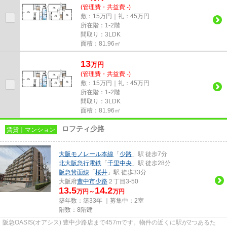
(管理費・共益費 -)
敷：15万円｜礼：45万円
所在階：1-2階
間取り：3LDK
面積：81.96㎡
13
万
円
(管理費・共益費 -)
敷：15万円｜礼：45万円
所在階：1-2階
間取り：3LDK
面積：81.96㎡
ロフティ少路
賃貸｜マンション
大阪モノレール本線
「
少路
」駅 徒歩7分
北大阪急行電鉄
「
千里中央
」駅 徒歩28分
阪急箕面線
「
桜井
」駅 徒歩33分
大阪府
豊中市
少路
２丁目3-50
13.5
14.2
万円～
万円
築年数：築33年 ｜募集中：
2室
階数：8階建
阪急OASIS(オアシス) 豊中少路店まで457mです。物件の近くに駅が2つあるた