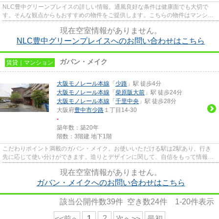
NLC豊中グリーンプレイスの詳しい情報。通風良好な条件は健康面でも大切で
す。そんな観点からもおすすめの物件をご提供します。こちらの物件はマンショ
ンです。周辺に駅が二つあり、交...
現在空室情報がありません。
NLC豊中グリーンプレイスへのお問い合わせはこちら
ガバン・メイク
賃貸｜マンション
大阪モノレール本線
「
少路
」駅 徒歩4分
大阪モノレール本線
「
柴原阪大前
」駅 徒歩24分
大阪モノレール本線
「
千里中央
」駅 徒歩28分
大阪府
豊中市
少路
１丁目14-30
-
築年数：築20年
階数：3階建 地下1階
こだわりポイント満載のガバン・メイク。お使いいただける駅は2駅あり、行き
先に応じて使い分けができます。造りとデザインに関して、自信をもって情報を
提供できるマンションです。高...
現在空室情報がありません。
ガバン・メイクへのお問い合わせはこちら
該当公開件数
39
件 空き数
24
件
1-20
件表示
1
2
<<前へ
次へ>>
最初