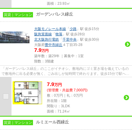
面積：23.93㎡
ガーデンパレス緑丘
賃貸｜マンション
大阪モノレール本線
「
少路
」駅 徒歩15分
阪急箕面線
「
牧落
」駅 徒歩28分
北大阪急行電鉄
「
千里中央
」駅 徒歩30分
大阪府
豊中市
緑丘
４丁目35-28
7.9
万円
築年数：築29年 ｜募集中：
1室
階数：3階建
「ガーデンパレス緑丘」のここがイチオシ。敷地内にゴミ置き場を備えているの
で敷地外に出る必要が無く、ごみ出しが短時間で終わります。徒歩15分で駅への
アクセスができる物件です。...
7.9
万
円
(管理費・共益費 7,000円)
敷：0万円｜礼：0万円
所在階：1階
間取り：3LDK
面積：71.24㎡
ルミエール西緑丘
賃貸｜マンション