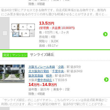
階数：8階建
徒歩4分で駅にアクセスできる物件です。自走式駐車場がある物件です。敷地内
にごみ置き場があるのでゴミの持ち運びを軽減させることができます。造りとデ
ザインに関して、自信をもって...
13.5
万
円
(管理費・共益費 10,000円)
敷：0万円｜礼：2ヶ月
所在階：4階
間取り：3LDK
面積：69.17㎡
サンライズ緑丘
賃貸｜マンション
大阪モノレール本線
「
少路
」駅 徒歩5分
北大阪急行電鉄
「
千里中央
」駅 徒歩24分
阪急箕面線
「
桜井
」駅 徒歩25分
大阪府
豊中市
緑丘
１丁目33-5
14
14.9
万円～
万円
築年数：築21年 ｜募集中：
2室
階数：4階建
「サンライズ緑丘」のここがイチオシ。こちらのマンションは自走式駐車場がご
利用いただけます。高ニーズな駅近の物件で、徒歩5分で駅に行くことができま
す。2駅利用できる場所にある...