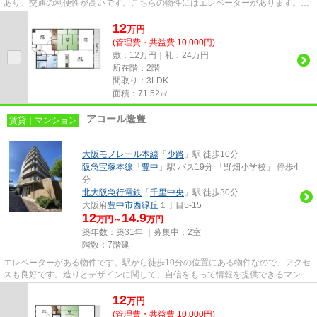
あり、交通の利便性が高いです。こちらの物件にはエレベーターがあります。こ
ちらの物件は、駅へも徒歩14...
12
万
円
(管理費・共益費 10,000円)
敷：12万円｜礼：24万円
所在階：2階
間取り：3LDK
面積：71.52㎡
アコール隆豊
賃貸｜マンション
大阪モノレール本線
「
少路
」駅 徒歩10分
阪急宝塚本線
「
豊中
」駅 バス19分 「野畑小学校」 停歩4
分
北大阪急行電鉄
「
千里中央
」駅 徒歩30分
大阪府
豊中市
西緑丘
１丁目5-15
12
14.9
万円～
万円
築年数：築31年 ｜募集中：
2室
階数：7階建
エレベーターがある物件です。駅から徒歩10分の位置にある物件なので、アクセ
スも良好です。造りとデザインに関して、自信をもって情報を提供できるマンシ
ョンです。こちらのマンショ...
12
万
円
(管理費・共益費 10,000円)