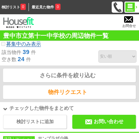
0
0
検討リスト
最近見た物件
お問合せ
豊中市立第十一中学校の周辺物件一覧
募集中のみ表示
39
該当物件
件
24
空き数
件
さらに条件を絞り込む
物件リクエスト
チェックした物件をまとめて
検討リストに追加
お問い合わせ
サンプラザ少路
賃貸｜マンション