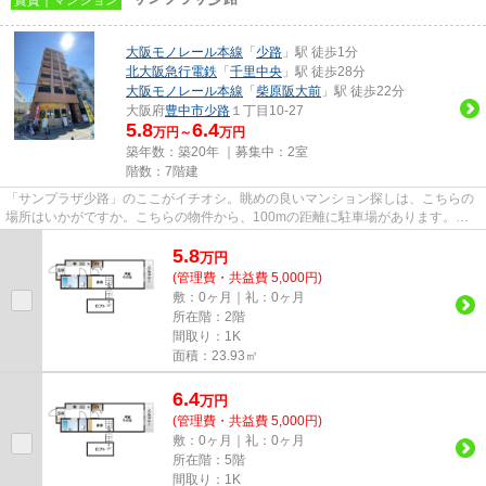
大阪モノレール本線
「
少路
」駅 徒歩1分
北大阪急行電鉄
「
千里中央
」駅 徒歩28分
大阪モノレール本線
「
柴原阪大前
」駅 徒歩22分
大阪府
豊中市
少路
１丁目10-27
5.8
6.4
万円～
万円
築年数：築20年 ｜募集中：
2室
階数：7階建
「サンプラザ少路」のここがイチオシ。眺めの良いマンション探しは、こちらの
場所はいかがですか。こちらの物件から、100mの距離に駐車場があります。快
適さを求めるなら、ゴミ捨てが...
5.8
万
円
(管理費・共益費 5,000円)
敷：0ヶ月｜礼：0ヶ月
所在階：2階
間取り：1K
面積：23.93㎡
6.4
万
円
(管理費・共益費 5,000円)
敷：0ヶ月｜礼：0ヶ月
所在階：5階
間取り：1K