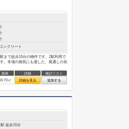
分
分
分
コンクリート
駅まで徒歩15分の物件です。2駅利用で
す。冬場の換気にも適した、風通しの良
面積
詳細
検討リスト
56.70㎡
詳細を見る
追加する
駅 徒歩15分