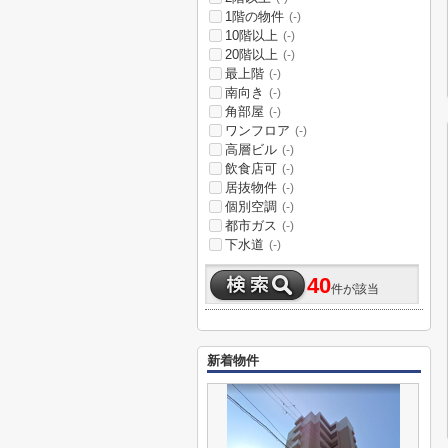
1階の物件
(-)
10階以上
(-)
20階以上
(-)
最上階
(-)
南向き
(-)
角部屋
(-)
ワンフロア
(-)
高層ビル
(-)
飲食店可
(-)
居抜物件
(-)
個別空調
(-)
都市ガス
(-)
下水道
(-)
40
件が該当
新着物件