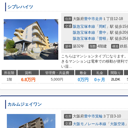
シプレハイツ
大阪府
豊中市
走井
１丁目12-18
住所
交通
阪急宝塚本線
「
岡町
」駅 徒歩15
阪急宝塚本線
「
豊中
」駅 徒歩20
阪急宝塚本線
「
曽根
」駅 徒歩25
築32年
4階建
鉄筋
築年
階数
構造
こちらはマンションタイプになります。
きるマンションは電車での移動が便利で
い湿...
所在階
賃料
管理費・共益費
敷金
礼金
間取り
6.8
万円
0万円
0ヶ月
1階
5,000円
2LDK
カルムジェイワン
大阪府
豊中市
箕輪
３丁目3-10
住所
交通
大阪モノレール本線
「
大阪空港
」