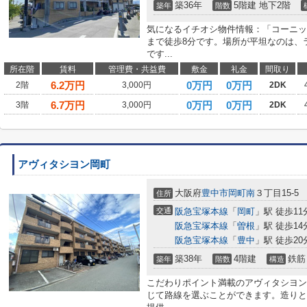
築36年
5階建 地下2階
築年
階数
気になるイチオシ物件情報：「コーニッ
まで徒歩8分です。場所が平坦なのは、
です...
所在階
賃料
管理費・共益費
敷金
礼金
間取り
6.2
万円
0万円
0万円
2階
3,000円
2DK
6.7
万円
0万円
0万円
3階
3,000円
2DK
アヴィタシヨン岡町
大阪府
豊中市
岡町南
３丁目15-5
住所
交通
阪急宝塚本線
「
岡町
」駅 徒歩11
阪急宝塚本線
「
曽根
」駅 徒歩14
阪急宝塚本線
「
豊中
」駅 徒歩20
築38年
4階建
鉄筋
築年
階数
構造
こだわりポイント満載のアヴィタシヨン
じて路線を選ぶことができます。造りと