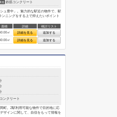
鉄筋コンクリート
構造
シュ豊中」。魅力的な駅近の物件で、駅
ランニングをする上で抑えたいポイント
面積
詳細
検討リスト
40.00㎡
詳細を見る
追加する
40.00㎡
詳細を見る
追加する
分
分
分
コンクリート
岡町。2駅利用可能な物件で目的地に応
デザインに関して、自信をもって情報を