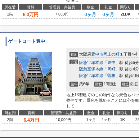
提供...
所在階
賃料
管理費・共益費
敷金
礼金
間取り
6.3
万円
0ヶ月
0ヶ月
2階
7,000円
2LDK
ゲートコート豊中
大阪府
豊中市
岡上の町
１丁目4-4
住所
交通
阪急宝塚本線
「
豊中
」駅 徒歩6分
阪急宝塚本線
「
岡町
」駅 徒歩4分
阪急宝塚本線
「
曽根
」駅 徒歩18
築6年
13階建
鉄筋
築年
階数
構造
地上13階建てのこの物件なら景色もバ
物件です。景色を眺めることには心を癒
して...
所在階
賃料
管理費・共益費
敷金
礼金
間取り
6.4
万円
2階
10,000円
1ヶ月
2ヶ月
1K
2