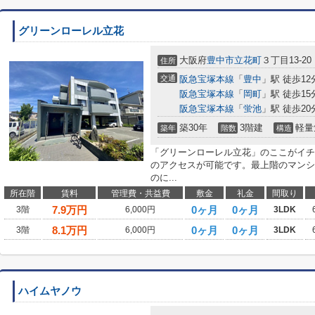
グリーンローレル立花
大阪府
豊中市
立花町
３丁目13-20
住所
交通
阪急宝塚本線
「
豊中
」駅 徒歩12
阪急宝塚本線
「
岡町
」駅 徒歩15
阪急宝塚本線
「
蛍池
」駅 徒歩20
築30年
3階建
軽量
築年
階数
構造
「グリーンローレル立花」のここがイチ
のアクセスが可能です。最上階のマンシ
のに...
所在階
賃料
管理費・共益費
敷金
礼金
間取り
7.9
万円
0ヶ月
0ヶ月
3階
6,000円
3LDK
8.1
万円
0ヶ月
0ヶ月
3階
6,000円
3LDK
ハイムヤノウ