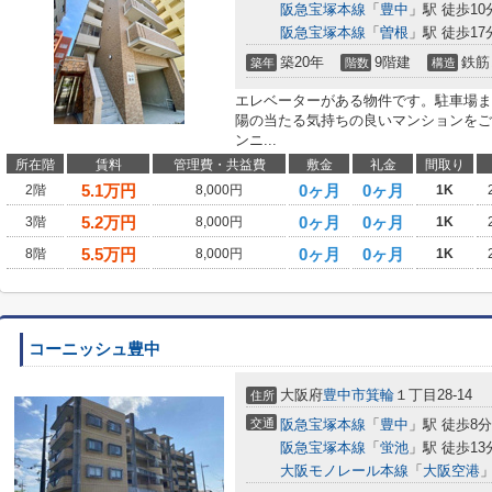
阪急宝塚本線
「
豊中
」駅 徒歩10
阪急宝塚本線
「
曽根
」駅 徒歩17
築20年
9階建
鉄筋
築年
階数
構造
エレベーターがある物件です。駐車場ま
陽の当たる気持ちの良いマンションをご
ンニ...
所在階
賃料
管理費・共益費
敷金
礼金
間取り
5.1
万円
0ヶ月
0ヶ月
2階
8,000円
1K
5.2
万円
0ヶ月
0ヶ月
3階
8,000円
1K
5.5
万円
0ヶ月
0ヶ月
8階
8,000円
1K
コーニッシュ豊中
大阪府
豊中市
箕輪
１丁目28-14
住所
交通
阪急宝塚本線
「
豊中
」駅 徒歩8分
阪急宝塚本線
「
蛍池
」駅 徒歩13
大阪モノレール本線
「
大阪空港
」