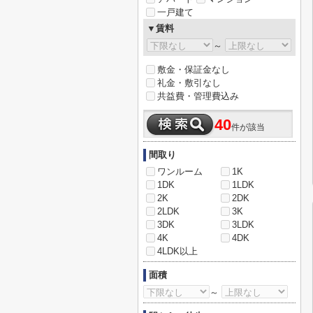
一戸建て
▼賃料
～
敷金・保証金なし
礼金・敷引なし
共益費・管理費込み
40
件が該当
間取り
ワンルーム
1K
1DK
1LDK
2K
2DK
2LDK
3K
3DK
3LDK
4K
4DK
4LDK以上
面積
～