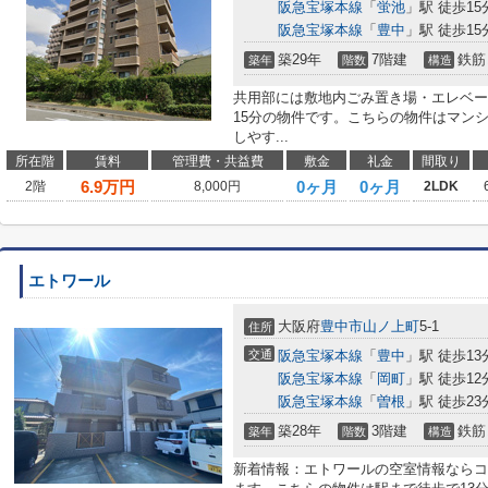
阪急宝塚本線
「
蛍池
」駅 徒歩15
阪急宝塚本線
「
豊中
」駅 徒歩15
築29年
7階建
鉄筋
築年
階数
構造
共用部には敷地内ごみ置き場・エレベー
15分の物件です。こちらの物件はマン
しやす...
所在階
賃料
管理費・共益費
敷金
礼金
間取り
6.9
万円
0ヶ月
0ヶ月
2階
8,000円
2LDK
エトワール
大阪府
豊中市
山ノ上町
5-1
住所
交通
阪急宝塚本線
「
豊中
」駅 徒歩13
阪急宝塚本線
「
岡町
」駅 徒歩12
阪急宝塚本線
「
曽根
」駅 徒歩23
築28年
3階建
鉄筋
築年
階数
構造
新着情報：エトワールの空室情報ならコ