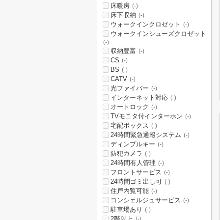
床暖房
(-)
床下収納
(-)
ウォークインクロゼット
(-)
ウォークインシューズクロゼット
(-)
収納豊富
(-)
CS
(-)
BS
(-)
CATV
(-)
光ファイバー
(-)
インターネット対応
(-)
オートロック
(-)
TVモニタ付インターホン
(-)
宅配ボックス
(-)
24時間緊急通報システム
(-)
ディンプルキー
(-)
防犯カメラ
(-)
24時間有人管理
(-)
フロントサービス
(-)
24時間ゴミ出し可
(-)
住戸内覧可能
(-)
コンシェルジュサービス
(-)
駐車場あり
(-)
2階以上
(-)