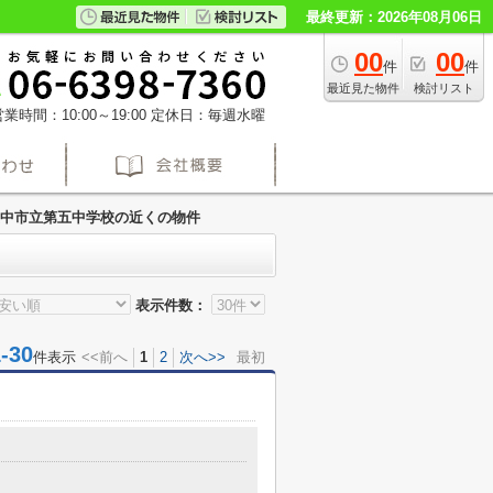
最終更新：2026年08月06日
00
00
件
件
最近見た物件
検討リスト
業時間：10:00～19:00
定休日：毎週水曜
中市立第五中学校の近くの物件
表示件数：
30
件表示
<<前へ
1
2
次へ>>
最初