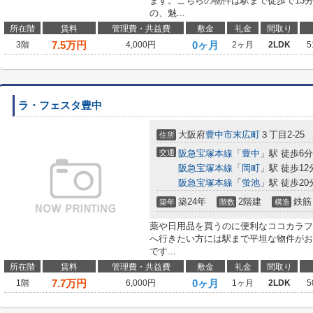
ます。こちらの物件は駅まで徒歩で13
の、魅...
所在階
賃料
管理費・共益費
敷金
礼金
間取り
7.5
万円
0ヶ月
3階
4,000円
2ヶ月
2LDK
5
ラ・フェスタ豊中
大阪府
豊中市
末広町
３丁目2-25
住所
交通
阪急宝塚本線
「
豊中
」駅 徒歩6分
阪急宝塚本線
「
岡町
」駅 徒歩12
阪急宝塚本線
「
蛍池
」駅 徒歩20
築24年
2階建
鉄筋
築年
階数
構造
薬や日用品を買うのに便利なココカラファ
へ行きたい方には駅まで平坦な物件がお
です...
所在階
賃料
管理費・共益費
敷金
礼金
間取り
7.7
万円
0ヶ月
1階
6,000円
1ヶ月
2LDK
5