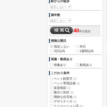
駅からの徒歩
築年数
40
件が該当
情報公開日
指定しない
本日
3日以内
1週間以内
画像・動画あり
画像あり
動画あり
こだわり条件
ペット飼育可
(-)
ペット専用設備
(-)
楽器相談
(-)
陽当り良好
(-)
閑静な住宅地
(-)
デザイナーズ
(-)
リノベーション済
(-)