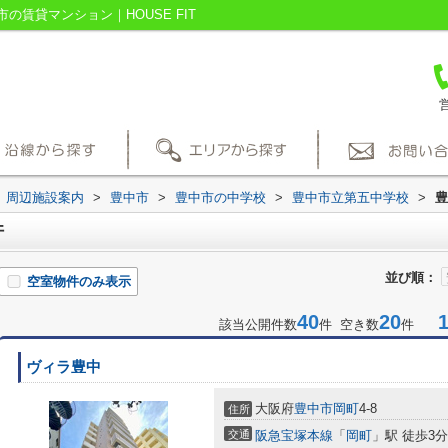
賃貸マンション｜HOUSE FIT
営
周辺施設案内
>
豊中市
>
豊中市の中学校
>
豊中市立第五中学校
>
豊
件
並び順：
空室物件のみ表示
40
20
1-
該当公開件数
件 空き数
件
ヴィラ豊中
大阪府
豊中市
岡町
4-8
住所
交通
阪急宝塚本線
「
岡町
」駅 徒歩3分