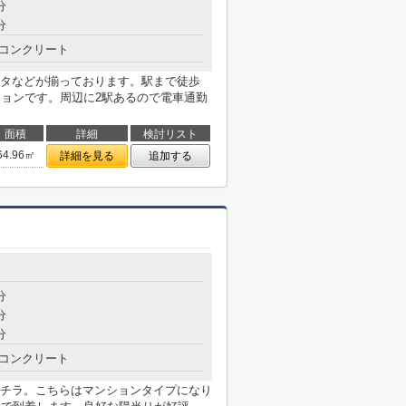
分
分
コンクリート
タなどが揃っております。駅まで徒歩
ションです。周辺に2駅あるので電車通勤
面積
詳細
検討リスト
64.96㎡
詳細を見る
追加する
分
分
分
コンクリート
チラ。こちらはマンションタイプになり