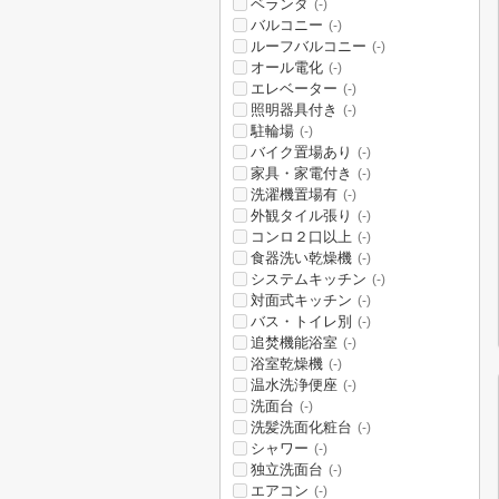
ベランダ
(-)
バルコニー
(-)
ルーフバルコニー
(-)
オール電化
(-)
エレベーター
(-)
照明器具付き
(-)
駐輪場
(-)
バイク置場あり
(-)
家具・家電付き
(-)
洗濯機置場有
(-)
外観タイル張り
(-)
コンロ２口以上
(-)
食器洗い乾燥機
(-)
システムキッチン
(-)
対面式キッチン
(-)
バス・トイレ別
(-)
追焚機能浴室
(-)
浴室乾燥機
(-)
温水洗浄便座
(-)
洗面台
(-)
洗髪洗面化粧台
(-)
シャワー
(-)
独立洗面台
(-)
エアコン
(-)